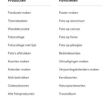
Producten
Favorieten
Fotoboek maken
Poster maken
Themaboeken
Foto op aluminium
Wanddecoratie
Foto op canvas
Fotocollage
Foto op forex
Fotocollage met lijst
Foto op plexiglas
Foto’s afdrukken
Bedankkaartjes
Kaarten maken
Uitnodigingen maken
Kalender maken
Verjaardagskalenders maken
Mok bedrukken
Kerstkaarten
Cadeaubonnen
Nieuwjaarskaarten
Alle fotoproducten
Trouwalbum