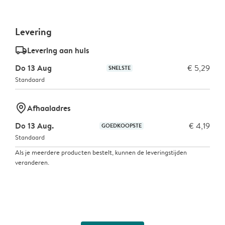
Levering
delivery_standard_v2
Levering aan huis
Do 13 Aug
€ 5,29
SNELSTE
Standaard
marker-pin
Afhaaladres
Do 13 Aug.
€ 4,19
GOEDKOOPSTE
Standaard
Als je meerdere producten bestelt, kunnen de leveringstijden
veranderen.