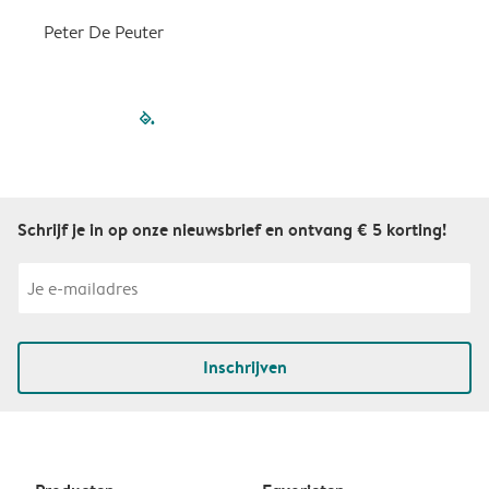
Peter De Peuter
filled-pagination
outlined-paginatio
outlined-paginat
outlined-pagin
outlined-pag
outlined-p
Schrijf je in op onze nieuwsbrief en ontvang € 5 korting!
Inschrijven