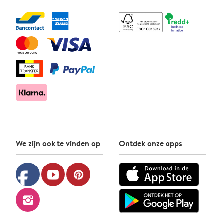
We zijn ook te vinden op
Ontdek onze apps
facebook
youtube
pinterest
instagram