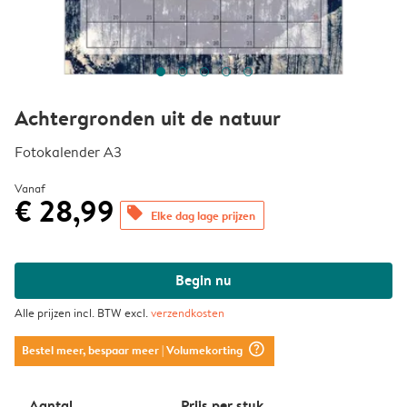
Achtergronden uit de natuur
Fotokalender A3
Vanaf
€ 28,99
offers
Elke dag lage prijzen
Begin nu
Alle prijzen incl. BTW excl.
verzendkosten
question_mark_circle
Bestel meer, bespaar meer
| Volumekorting
Aantal
Prijs per stuk