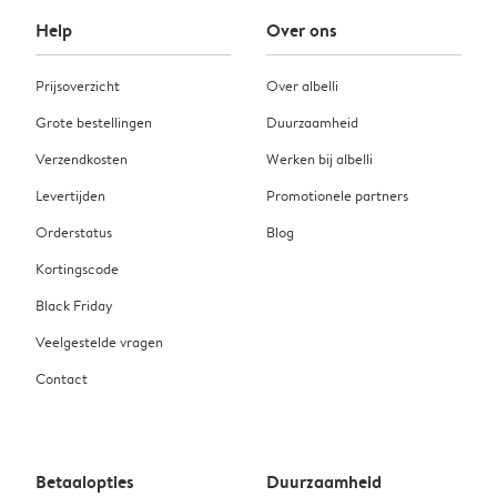
Help
Over ons
Prijsoverzicht
Over albelli
Grote bestellingen
Duurzaamheid
Verzendkosten
Werken bij albelli
Levertijden
Promotionele partners
Orderstatus
Blog
Kortingscode
Black Friday
Veelgestelde vragen
Contact
Betaalopties
Duurzaamheid