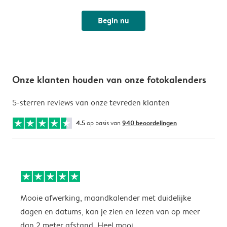
Begin nu
Onze klanten houden van onze fotokalenders
5-sterren reviews van onze tevreden klanten
4.5
op basis van
940 beoordelingen
Mooie afwerking, maandkalender met duidelijke
H
dagen en datums, kan je zien en lezen van op meer
z
dan 2 meter afstand. Heel mooi.