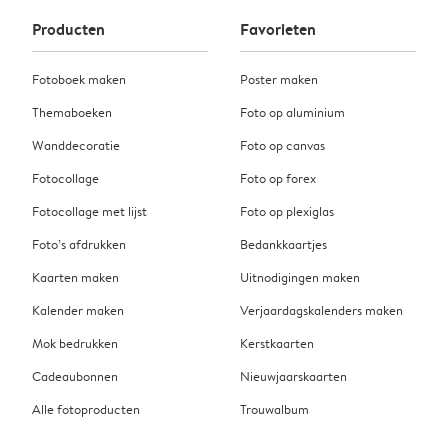
Producten
Favorieten
Fotoboek maken
Poster maken
Themaboeken
Foto op aluminium
Wanddecoratie
Foto op canvas
Fotocollage
Foto op forex
Fotocollage met lijst
Foto op plexiglas
Foto’s afdrukken
Bedankkaartjes
Kaarten maken
Uitnodigingen maken
Kalender maken
Verjaardagskalenders maken
Mok bedrukken
Kerstkaarten
Cadeaubonnen
Nieuwjaarskaarten
Alle fotoproducten
Trouwalbum