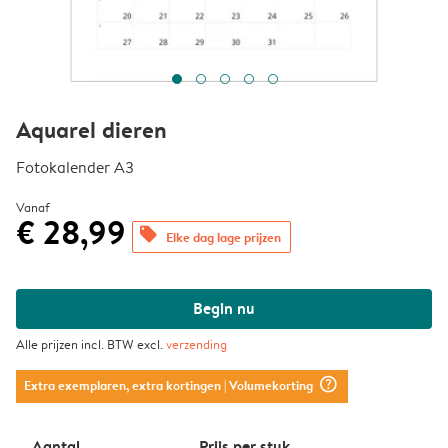
Aquarel dieren
Fotokalender A3
Vanaf
€ 28,99
offers
Elke dag lage prijzen
Begin nu
Alle prijzen incl. BTW excl.
verzending
question_mark_circle
Extra exemplaren, extra kortingen
| Volumekorting
Aantal
Prijs per stuk