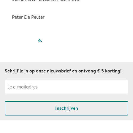
Peter De Peuter
filled-pagination
outlined-paginatio
outlined-paginat
outlined-pagin
outlined-pag
outlined-p
Schrijf je in op onze nieuwsbrief en ontvang € 5 korting!
Inschrijven