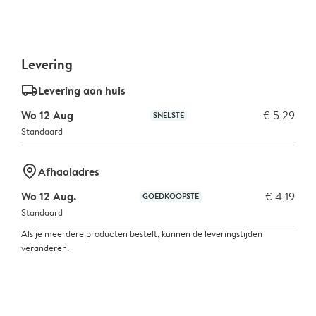
Levering
delivery_standard_v2
Levering aan huis
Wo 12 Aug
€ 5,29
SNELSTE
Standaard
marker-pin
Afhaaladres
Wo 12 Aug.
€ 4,19
GOEDKOOPSTE
Standaard
Als je meerdere producten bestelt, kunnen de leveringstijden
veranderen.