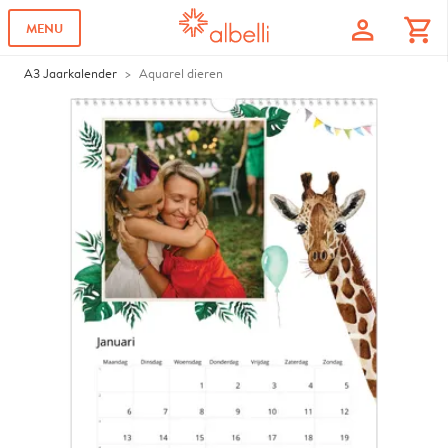
profile
shopping_cart
MENU
A3 Jaarkalender
Aquarel dieren