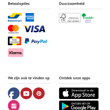
Betaalopties
Duurzaamheid
We zijn ook te vinden op
Ontdek onze apps
facebook
youtube
pinterest
instagram