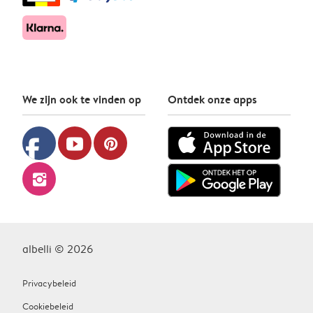
We zijn ook te vinden op
Ontdek onze apps
facebook
youtube
pinterest
instagram
albelli © 2026
Privacybeleid
Cookiebeleid