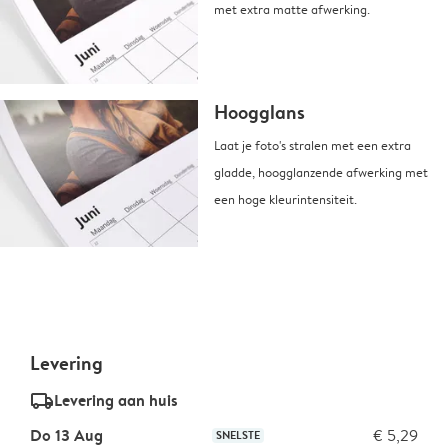
met extra matte afwerking.
Hoogglans
Laat je foto's stralen met een extra
gladde, hoogglanzende afwerking met
een hoge kleurintensiteit.
Levering
delivery_standard_v2
Levering aan huis
Do 13 Aug
€ 5,29
SNELSTE