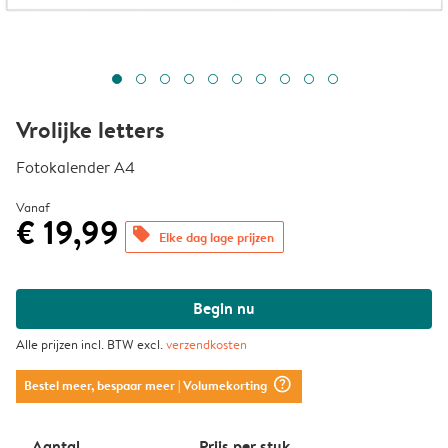
Vrolijke letters
Fotokalender A4
Vanaf
€ 19,99
offers
Elke dag lage prijzen
Begin nu
Alle prijzen incl. BTW excl.
verzendkosten
question_mark_circle
Bestel meer, bespaar meer
| Volumekorting
Aantal
Prijs per stuk