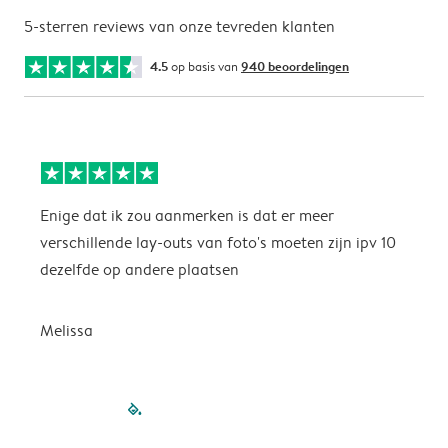
5-sterren reviews van onze tevreden klanten
4.5
op basis van
940 beoordelingen
Enige dat ik zou aanmerken is dat er meer
P
verschillende lay-outs van foto's moeten zijn ipv 10
dezelfde op andere plaatsen
P
Melissa
filled-pagination
outlined-paginatio
outlined-paginat
outlined-pagin
outlined-pag
outlined-p