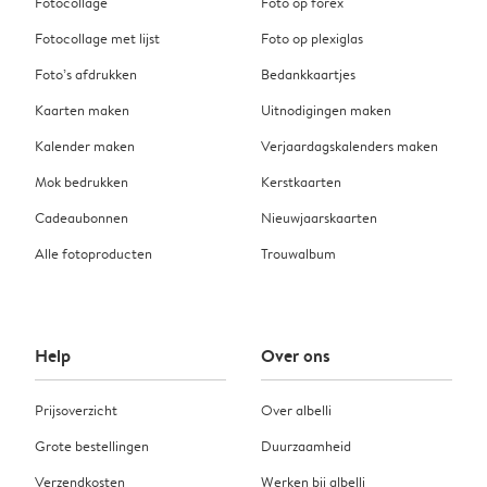
Fotocollage
Foto op forex
Fotocollage met lijst
Foto op plexiglas
Foto’s afdrukken
Bedankkaartjes
Kaarten maken
Uitnodigingen maken
Kalender maken
Verjaardagskalenders maken
Mok bedrukken
Kerstkaarten
Cadeaubonnen
Nieuwjaarskaarten
Alle fotoproducten
Trouwalbum
Help
Over ons
Prijsoverzicht
Over albelli
Grote bestellingen
Duurzaamheid
Verzendkosten
Werken bij albelli