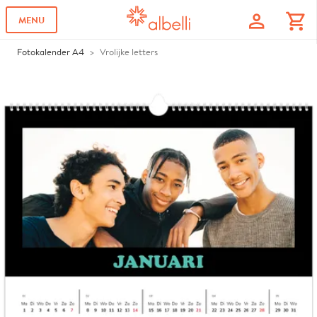
profile
shopping_cart
MENU
Fotokalender A4
Vrolijke letters