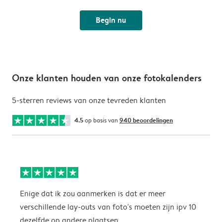
Begin nu
Onze klanten houden van onze fotokalenders
5-sterren reviews van onze tevreden klanten
4.5
op basis van
940 beoordelingen
Enige dat ik zou aanmerken is dat er meer
P
verschillende lay-outs van foto's moeten zijn ipv 10
dezelfde op andere plaatsen