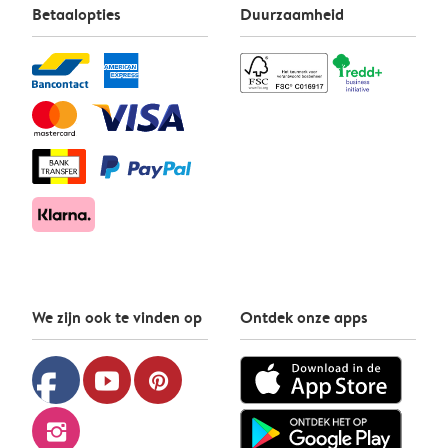
Betaalopties
Duurzaamheid
We zijn ook te vinden op
Ontdek onze apps
facebook
youtube
pinterest
instagram