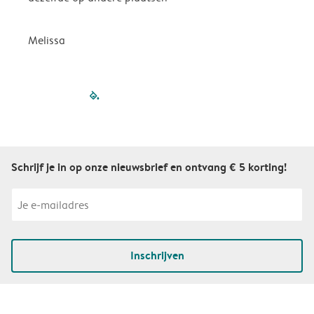
P
Melissa
filled-pagination
outlined-paginatio
outlined-paginat
outlined-pagin
outlined-pag
outlined-p
Schrijf je in op onze nieuwsbrief en ontvang € 5 korting!
Inschrijven