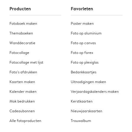
Producten
Favorieten
Fotoboek maken
Poster maken
Themaboeken
Foto op aluminium
Wanddecoratie
Foto op canvas
Fotocollage
Foto op forex
Fotocollage met lijst
Foto op plexiglas
Foto’s afdrukken
Bedankkaartjes
Kaarten maken
Uitnodigingen maken
Kalender maken
Verjaardagskalenders maken
Mok bedrukken
Kerstkaarten
Cadeaubonnen
Nieuwjaarskaarten
Alle fotoproducten
Trouwalbum