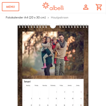
profile
shopping_cart
MENU
Fotokalender A4 (20 x 30 cm)
Houtpatroon