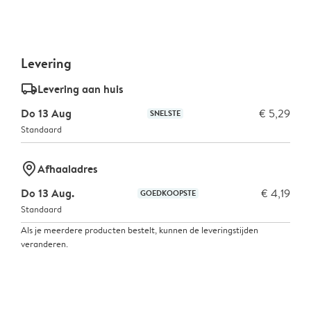
Levering
delivery_standard_v2
Levering aan huis
Do 13 Aug
€ 5,29
SNELSTE
Standaard
marker-pin
Afhaaladres
Do 13 Aug.
€ 4,19
GOEDKOOPSTE
Standaard
Als je meerdere producten bestelt, kunnen de leveringstijden
veranderen.