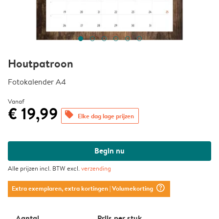
Houtpatroon
Fotokalender A4
Vanaf
€ 19,99
offers
Elke dag lage prijzen
Begin nu
Alle prijzen incl. BTW excl.
verzending
question_mark_circle
Extra exemplaren, extra kortingen
| Volumekorting
Aantal
Prijs per stuk