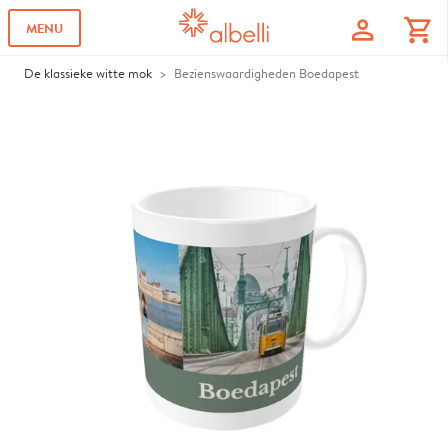
profile
shopping_cart
MENU
De klassieke witte mok
Bezienswaardigheden Boedapest