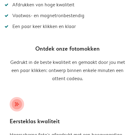
Afdrukken van hoge kwaliteit
Vaatwas- en magnetronbestendig
Een paar keer klikken en klaar
Ontdek onze fotomokken
Gedrukt in de beste kwaliteit en gemaakt door jou met
een paar klikken: ontwerp binnen enkele minuten een
attent cadeau.
stars_plus
Eersteklas kwaliteit
Haarscherpe foto's afgedrukt met een hoogwaardige