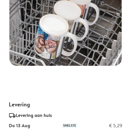
Levering
delivery_standard_v2
Levering aan huis
Do 13 Aug
€ 5,29
SNELSTE