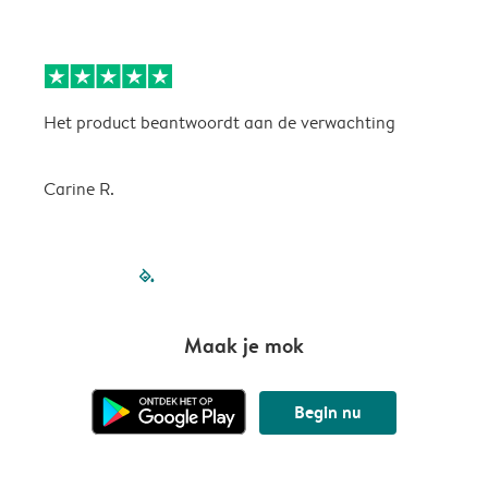
Het product beantwoordt aan de verwachting
H
Carine R.
filled-pagination
outlined-paginatio
outlined-paginat
outlined-pagin
outlined-pag
outlined-p
Maak je mok
Begin nu