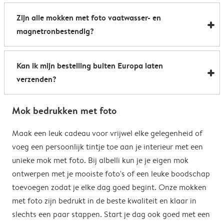
Al onze foto mokken hebben de afmetingen 8,2 x 9,5
een boost te geven. Perfect als relatiegeschenk of om
Zijn alle mokken met foto vaatwasser- en
cm. De inhoud bedraagt 285 ml.
de kantine op het werk te voorzien van stijlvolle
magnetronbestendig?
koffiemokken met foto.
Bijna allemaal. Onze gepersonaliseerde foto mokken
Kan ik mijn bestelling buiten Europa laten
kunnen zowel in de vaatwasser als in de magnetron.
verzenden?
Heel handig: je kunt er dus uit drinken, je drank
opwarmen en je fotomok na de afwas opnieuw
Voor bestellingen buiten de EU zijn de verzendkosten
gebruiken. De enige uitzondering hierop zijn onze
Mok bedrukken met foto
afhankelijk van je afleveradres en worden deze tijdens
magische mokken. Wij raden je aan om deze mok met
het bestelproces berekend. Hou er rekening mee dat
Maak een leuk cadeau voor vrijwel elke gelegenheid of
de hand af te wassen om het magische
de verzendkosten voor bestellingen buiten de EU geen
voeg een persoonlijk tintje toe aan je interieur met een
verrassingseffect zo goed mogelijk te behouden.
eventuele bijkomende kosten van het land omvatten,
unieke mok met foto. Bij albelli kun je je eigen mok
zoals invoerrechten, invoer-btw en douanekosten. Wij
ontwerpen met je mooiste foto's of een leuke boodschap
zijn niet verantwoordelijk voor deze kosten. Je kunt
toevoegen zodat je elke dag goed begint. Onze mokken
contact opnemen met je lokale douane-autoriteiten
met foto zijn bedrukt in de beste kwaliteit en klaar in
om te zien of er extra kosten moeten worden betaald
slechts een paar stappen. Start je dag ook goed met een
voor je bestelling.