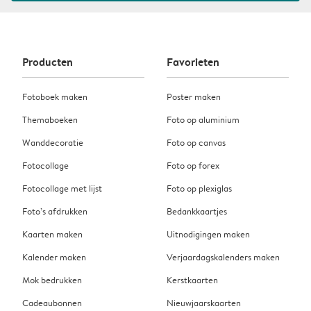
Producten
Favorieten
Fotoboek maken
Poster maken
Themaboeken
Foto op aluminium
Wanddecoratie
Foto op canvas
Fotocollage
Foto op forex
Fotocollage met lijst
Foto op plexiglas
Foto’s afdrukken
Bedankkaartjes
Kaarten maken
Uitnodigingen maken
Kalender maken
Verjaardagskalenders maken
Mok bedrukken
Kerstkaarten
Cadeaubonnen
Nieuwjaarskaarten