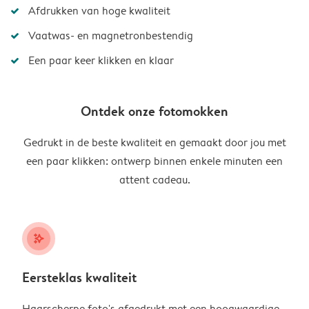
Afdrukken van hoge kwaliteit
Vaatwas- en magnetronbestendig
Een paar keer klikken en klaar
Ontdek onze fotomokken
Gedrukt in de beste kwaliteit en gemaakt door jou met
een paar klikken: ontwerp binnen enkele minuten een
attent cadeau.
stars_plus
Eersteklas kwaliteit
Haarscherpe foto's afgedrukt met een hoogwaardige