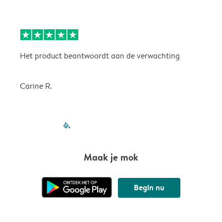
Het product beantwoordt aan de verwachting
H
Carine R.
filled-pagination
outlined-paginatio
outlined-paginat
outlined-pagin
outlined-pag
outlined-p
Maak je mok
Begin nu