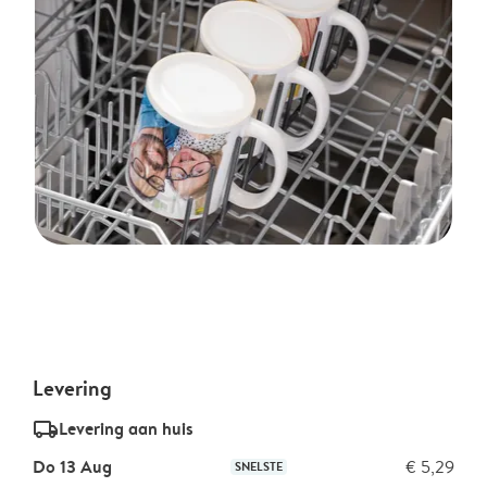
Levering
delivery_standard_v2
Levering aan huis
Do 13 Aug
€ 5,29
SNELSTE