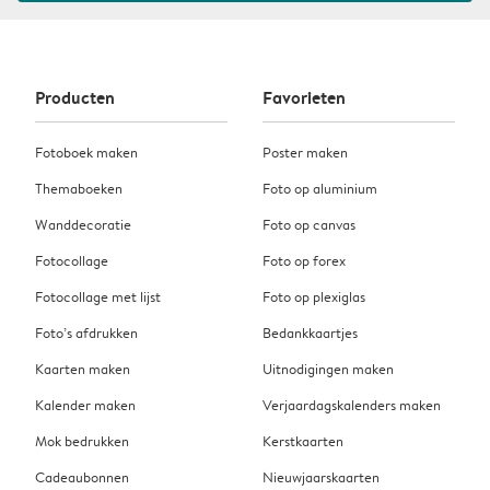
Producten
Favorieten
Fotoboek maken
Poster maken
Themaboeken
Foto op aluminium
Wanddecoratie
Foto op canvas
Fotocollage
Foto op forex
Fotocollage met lijst
Foto op plexiglas
Foto’s afdrukken
Bedankkaartjes
Kaarten maken
Uitnodigingen maken
Kalender maken
Verjaardagskalenders maken
Mok bedrukken
Kerstkaarten
Cadeaubonnen
Nieuwjaarskaarten