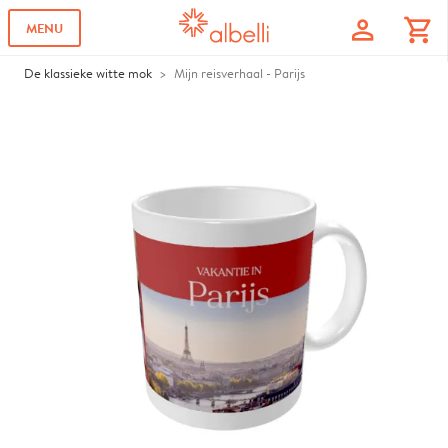
profile
shopping_cart
MENU
De klassieke witte mok
Mijn reisverhaal - Parijs