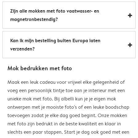
Al onze foto mokken hebben de afmetingen 8,2 x 9,5
een boost te geven. Perfect als relatiegeschenk of om
Zijn alle mokken met foto vaatwasser- en
cm. De inhoud bedraagt 285 ml.
de kantine op het werk te voorzien van stijlvolle
magnetronbestendig?
koffiemokken met foto.
Bijna allemaal. Onze gepersonaliseerde foto mokken
Kan ik mijn bestelling buiten Europa laten
kunnen zowel in de vaatwasser als in de magnetron.
verzenden?
Heel handig: je kunt er dus uit drinken, je drank
opwarmen en je fotomok na de afwas opnieuw
Voor bestellingen buiten de EU zijn de verzendkosten
gebruiken. De enige uitzondering hierop zijn onze
Mok bedrukken met foto
afhankelijk van je afleveradres en worden deze tijdens
magische mokken. Wij raden je aan om deze mok met
het bestelproces berekend. Hou er rekening mee dat
Maak een leuk cadeau voor vrijwel elke gelegenheid of
de hand af te wassen om het magische
de verzendkosten voor bestellingen buiten de EU geen
voeg een persoonlijk tintje toe aan je interieur met een
verrassingseffect zo goed mogelijk te behouden.
eventuele bijkomende kosten van het land omvatten,
unieke mok met foto. Bij albelli kun je je eigen mok
zoals invoerrechten, invoer-btw en douanekosten. Wij
ontwerpen met je mooiste foto's of een leuke boodschap
zijn niet verantwoordelijk voor deze kosten. Je kunt
toevoegen zodat je elke dag goed begint. Onze mokken
contact opnemen met je lokale douane-autoriteiten
met foto zijn bedrukt in de beste kwaliteit en klaar in
om te zien of er extra kosten moeten worden betaald
slechts een paar stappen. Start je dag ook goed met een
voor je bestelling.