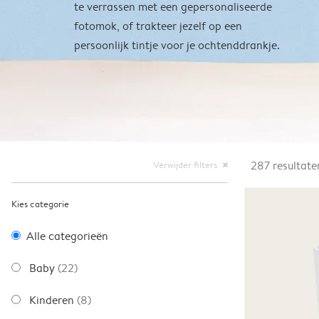
te verrassen met een gepersonaliseerde
fotomok, of trakteer jezelf op een
persoonlijk tintje voor je ochtenddrankje.
Verwijder filters
287
resultate
close
Kies categorie
Alle categorieën
Baby
(22)
Kinderen
(8)