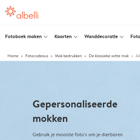
Fotoboek maken
Kaarten
Wanddecoratie
Foto
slim_arrow_down
slim_arrow_down
slim_arrow_down
Home
Fotocadeaus
Mok bedrukken
De klassieke witte mok
Al
Gepersonaliseerde
mokken
Gebruik je mooiste foto's om je dierbaren