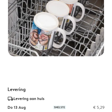
Levering
delivery_standard_v2
Levering aan huis
Do 13 Aug
€ 5,29
SNELSTE