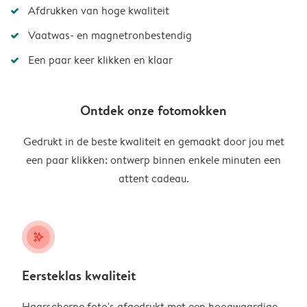
Afdrukken van hoge kwaliteit
Vaatwas- en magnetronbestendig
Een paar keer klikken en klaar
Ontdek onze fotomokken
Gedrukt in de beste kwaliteit en gemaakt door jou met
een paar klikken: ontwerp binnen enkele minuten een
attent cadeau.
stars_plus
Eersteklas kwaliteit
Haarscherpe foto's afgedrukt met een hoogwaardige