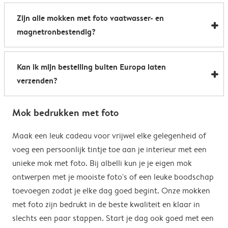
Al onze foto mokken hebben de afmetingen 8,2 x 9,5
een boost te geven. Perfect als relatiegeschenk of om
Zijn alle mokken met foto vaatwasser- en
cm. De inhoud bedraagt 285 ml.
de kantine op het werk te voorzien van stijlvolle
magnetronbestendig?
koffiemokken met foto.
Bijna allemaal. Onze gepersonaliseerde foto mokken
Kan ik mijn bestelling buiten Europa laten
kunnen zowel in de vaatwasser als in de magnetron.
verzenden?
Heel handig: je kunt er dus uit drinken, je drank
opwarmen en je fotomok na de afwas opnieuw
Voor bestellingen buiten de EU zijn de verzendkosten
gebruiken. De enige uitzondering hierop zijn onze
Mok bedrukken met foto
afhankelijk van je afleveradres en worden deze tijdens
magische mokken. Wij raden je aan om deze mok met
het bestelproces berekend. Hou er rekening mee dat
Maak een leuk cadeau voor vrijwel elke gelegenheid of
de hand af te wassen om het magische
de verzendkosten voor bestellingen buiten de EU geen
voeg een persoonlijk tintje toe aan je interieur met een
verrassingseffect zo goed mogelijk te behouden.
eventuele bijkomende kosten van het land omvatten,
unieke mok met foto. Bij albelli kun je je eigen mok
zoals invoerrechten, invoer-btw en douanekosten. Wij
ontwerpen met je mooiste foto's of een leuke boodschap
zijn niet verantwoordelijk voor deze kosten. Je kunt
toevoegen zodat je elke dag goed begint. Onze mokken
contact opnemen met je lokale douane-autoriteiten
met foto zijn bedrukt in de beste kwaliteit en klaar in
om te zien of er extra kosten moeten worden betaald
slechts een paar stappen. Start je dag ook goed met een
voor je bestelling.