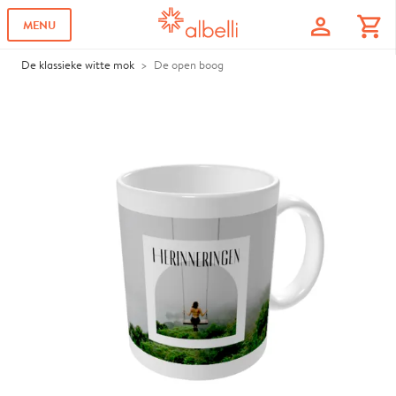
profile
shopping_cart
MENU
De klassieke witte mok
De open boog