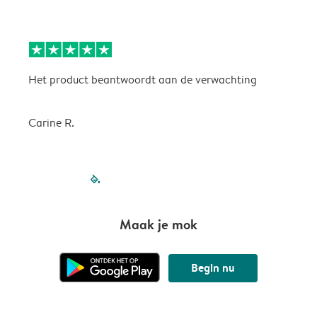
Het product beantwoordt aan de verwachting
H
Carine R.
filled-pagination
outlined-paginatio
outlined-paginat
outlined-pagin
outlined-pag
outlined-p
Maak je mok
Begin nu