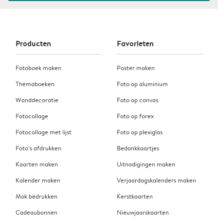
Producten
Favorieten
Fotoboek maken
Poster maken
Themaboeken
Foto op aluminium
Wanddecoratie
Foto op canvas
Fotocollage
Foto op forex
Fotocollage met lijst
Foto op plexiglas
Foto’s afdrukken
Bedankkaartjes
Kaarten maken
Uitnodigingen maken
Kalender maken
Verjaardagskalenders maken
Mok bedrukken
Kerstkaarten
Cadeaubonnen
Nieuwjaarskaarten