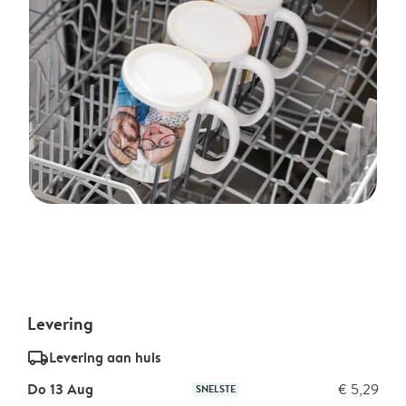
Levering
delivery_standard_v2
Levering aan huis
Do 13 Aug
€ 5,29
SNELSTE