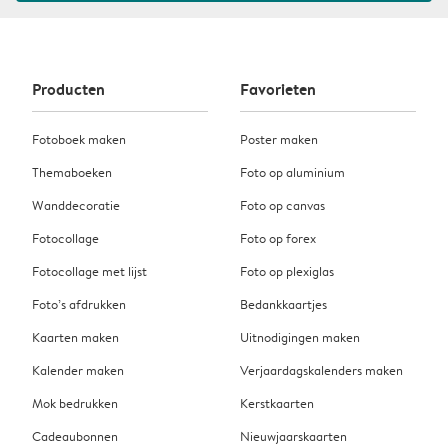
Producten
Favorieten
Fotoboek maken
Poster maken
Themaboeken
Foto op aluminium
Wanddecoratie
Foto op canvas
Fotocollage
Foto op forex
Fotocollage met lijst
Foto op plexiglas
Foto’s afdrukken
Bedankkaartjes
Kaarten maken
Uitnodigingen maken
Kalender maken
Verjaardagskalenders maken
Mok bedrukken
Kerstkaarten
Cadeaubonnen
Nieuwjaarskaarten