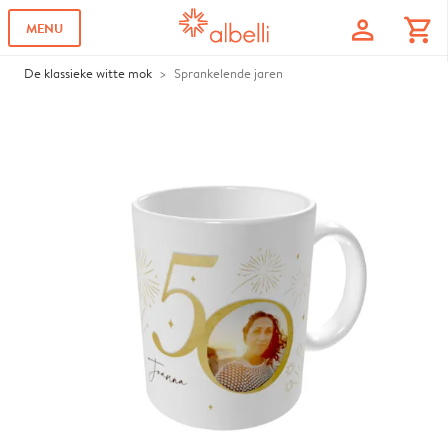
profile
shopping_cart
MENU
De klassieke witte mok
Sprankelende jaren