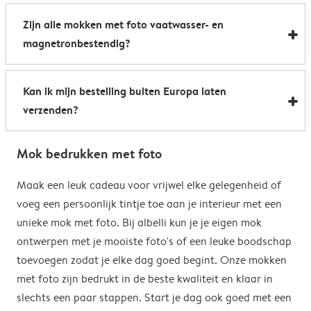
Al onze foto mokken hebben de afmetingen 8,2 x 9,5
een boost te geven. Perfect als relatiegeschenk of om
Zijn alle mokken met foto vaatwasser- en
cm. De inhoud bedraagt 285 ml.
de kantine op het werk te voorzien van stijlvolle
magnetronbestendig?
koffiemokken met foto.
Bijna allemaal. Onze gepersonaliseerde foto mokken
Kan ik mijn bestelling buiten Europa laten
kunnen zowel in de vaatwasser als in de magnetron.
verzenden?
Heel handig: je kunt er dus uit drinken, je drank
opwarmen en je fotomok na de afwas opnieuw
Voor bestellingen buiten de EU zijn de verzendkosten
gebruiken. De enige uitzondering hierop zijn onze
Mok bedrukken met foto
afhankelijk van je afleveradres en worden deze tijdens
magische mokken. Wij raden je aan om deze mok met
het bestelproces berekend. Hou er rekening mee dat
Maak een leuk cadeau voor vrijwel elke gelegenheid of
de hand af te wassen om het magische
de verzendkosten voor bestellingen buiten de EU geen
voeg een persoonlijk tintje toe aan je interieur met een
verrassingseffect zo goed mogelijk te behouden.
eventuele bijkomende kosten van het land omvatten,
unieke mok met foto. Bij albelli kun je je eigen mok
zoals invoerrechten, invoer-btw en douanekosten. Wij
ontwerpen met je mooiste foto's of een leuke boodschap
zijn niet verantwoordelijk voor deze kosten. Je kunt
toevoegen zodat je elke dag goed begint. Onze mokken
contact opnemen met je lokale douane-autoriteiten
met foto zijn bedrukt in de beste kwaliteit en klaar in
om te zien of er extra kosten moeten worden betaald
slechts een paar stappen. Start je dag ook goed met een
voor je bestelling.