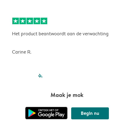
Het product beantwoordt aan de verwachting
H
Carine R.
filled-pagination
outlined-paginatio
outlined-paginat
outlined-pagin
outlined-pag
outlined-p
Maak je mok
Begin nu