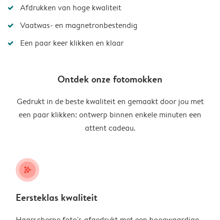
Afdrukken van hoge kwaliteit
Vaatwas- en magnetronbestendig
Een paar keer klikken en klaar
Ontdek onze fotomokken
Gedrukt in de beste kwaliteit en gemaakt door jou met
een paar klikken: ontwerp binnen enkele minuten een
attent cadeau.
stars_plus
Eersteklas kwaliteit
Haarscherpe foto's afgedrukt met een hoogwaardige