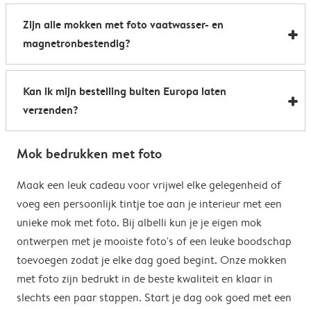
Al onze foto mokken hebben de afmetingen 8,2 x 9,5
een boost te geven. Perfect als relatiegeschenk of om
Zijn alle mokken met foto vaatwasser- en
cm. De inhoud bedraagt 285 ml.
de kantine op het werk te voorzien van stijlvolle
magnetronbestendig?
koffiemokken met foto.
Bijna allemaal. Onze gepersonaliseerde foto mokken
Kan ik mijn bestelling buiten Europa laten
kunnen zowel in de vaatwasser als in de magnetron.
verzenden?
Heel handig: je kunt er dus uit drinken, je drank
opwarmen en je fotomok na de afwas opnieuw
Voor bestellingen buiten de EU zijn de verzendkosten
gebruiken. De enige uitzondering hierop zijn onze
Mok bedrukken met foto
afhankelijk van je afleveradres en worden deze tijdens
magische mokken. Wij raden je aan om deze mok met
het bestelproces berekend. Hou er rekening mee dat
Maak een leuk cadeau voor vrijwel elke gelegenheid of
de hand af te wassen om het magische
de verzendkosten voor bestellingen buiten de EU geen
voeg een persoonlijk tintje toe aan je interieur met een
verrassingseffect zo goed mogelijk te behouden.
eventuele bijkomende kosten van het land omvatten,
unieke mok met foto. Bij albelli kun je je eigen mok
zoals invoerrechten, invoer-btw en douanekosten. Wij
ontwerpen met je mooiste foto's of een leuke boodschap
zijn niet verantwoordelijk voor deze kosten. Je kunt
toevoegen zodat je elke dag goed begint. Onze mokken
contact opnemen met je lokale douane-autoriteiten
met foto zijn bedrukt in de beste kwaliteit en klaar in
om te zien of er extra kosten moeten worden betaald
slechts een paar stappen. Start je dag ook goed met een
voor je bestelling.