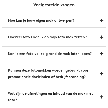
Veelgestelde vragen
Hoe kun je jouw eigen mok ontwerpen?
Zo kun je binnen enkele minuten je eigen mok laten
Hoeveel foto's kan ik op mijn foto mok zetten?
bedrukken:
1. Kies het soort mok (klassiek, magisch enz.)
Er passen tot wel 18 foto's op één mok
2. Upload je favoriete foto's of kies een van onze
Kan ik een foto volledig rond de mok laten lopen?
kant-en-klare ontwerpen
3. Voeg namen, quotes of wat dan ook toe om de mok
Wil je echt impact maken? Maak er dan een
te personaliseren
Kunnen deze fotomokken worden gebruikt voor
panoramamok van. Je kunt in de editor kiezen of je
4. Bekijk een voorbeeld van je fotomok en plaats
promotionele doeleinden of bedrijfsbranding?
jouw mok wilt laten bedrukken met een foto aan één
vervolgens je bestelling
kant of deze helemaal rondom wilt laten lopen. Altijd
Dat kan zeker. Je kunt heel eenvoudig je bedrijfslogo,
een succes!
Wat zijn de afmetingen en inhoud van de mok met
slogan of event branding toevoegen als je bekers laat
foto?
bedrukken bij ons. Een set gepersonaliseerde foto
mokken is een leuke manier om je naamsbekendheid