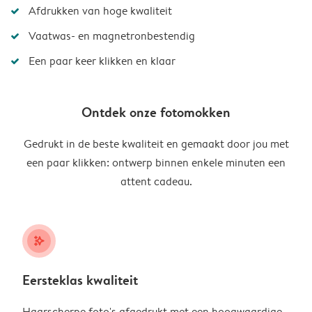
Afdrukken van hoge kwaliteit
Vaatwas- en magnetronbestendig
Een paar keer klikken en klaar
Ontdek onze fotomokken
Gedrukt in de beste kwaliteit en gemaakt door jou met
een paar klikken: ontwerp binnen enkele minuten een
attent cadeau.
stars_plus
Eersteklas kwaliteit
Haarscherpe foto's afgedrukt met een hoogwaardige