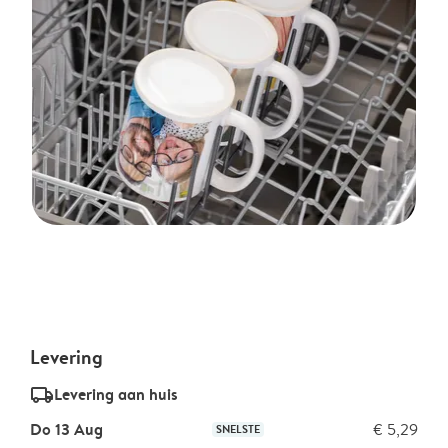
Levering
delivery_standard_v2
Levering aan huis
Do 13 Aug
€ 5,29
SNELSTE