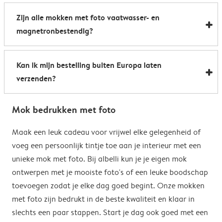
Al onze foto mokken hebben de afmetingen 8,2 x 9,5
een boost te geven. Perfect als relatiegeschenk of om
Zijn alle mokken met foto vaatwasser- en
cm. De inhoud bedraagt 285 ml.
de kantine op het werk te voorzien van stijlvolle
magnetronbestendig?
koffiemokken met foto.
Bijna allemaal. Onze gepersonaliseerde foto mokken
Kan ik mijn bestelling buiten Europa laten
kunnen zowel in de vaatwasser als in de magnetron.
verzenden?
Heel handig: je kunt er dus uit drinken, je drank
opwarmen en je fotomok na de afwas opnieuw
Voor bestellingen buiten de EU zijn de verzendkosten
gebruiken. De enige uitzondering hierop zijn onze
Mok bedrukken met foto
afhankelijk van je afleveradres en worden deze tijdens
magische mokken. Wij raden je aan om deze mok met
het bestelproces berekend. Hou er rekening mee dat
Maak een leuk cadeau voor vrijwel elke gelegenheid of
de hand af te wassen om het magische
de verzendkosten voor bestellingen buiten de EU geen
voeg een persoonlijk tintje toe aan je interieur met een
verrassingseffect zo goed mogelijk te behouden.
eventuele bijkomende kosten van het land omvatten,
unieke mok met foto. Bij albelli kun je je eigen mok
zoals invoerrechten, invoer-btw en douanekosten. Wij
ontwerpen met je mooiste foto's of een leuke boodschap
zijn niet verantwoordelijk voor deze kosten. Je kunt
toevoegen zodat je elke dag goed begint. Onze mokken
contact opnemen met je lokale douane-autoriteiten
met foto zijn bedrukt in de beste kwaliteit en klaar in
om te zien of er extra kosten moeten worden betaald
slechts een paar stappen. Start je dag ook goed met een
voor je bestelling.