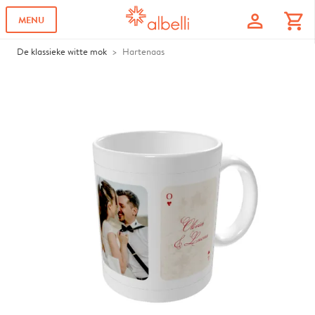
profile
shopping_cart
MENU
De klassieke witte mok
Hartenaas