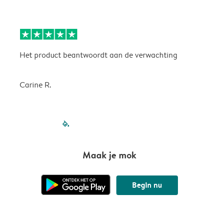
Het product beantwoordt aan de verwachting
H
Carine R.
filled-pagination
outlined-paginatio
outlined-paginat
outlined-pagin
outlined-pag
outlined-p
Maak je mok
Begin nu