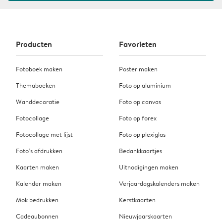
Producten
Favorieten
Fotoboek maken
Poster maken
Themaboeken
Foto op aluminium
Wanddecoratie
Foto op canvas
Fotocollage
Foto op forex
Fotocollage met lijst
Foto op plexiglas
Foto’s afdrukken
Bedankkaartjes
Kaarten maken
Uitnodigingen maken
Kalender maken
Verjaardagskalenders maken
Mok bedrukken
Kerstkaarten
Cadeaubonnen
Nieuwjaarskaarten