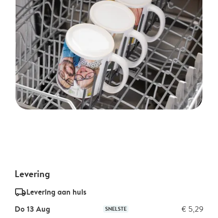
Levering
delivery_standard_v2
Levering aan huis
Do 13 Aug
€ 5,29
SNELSTE