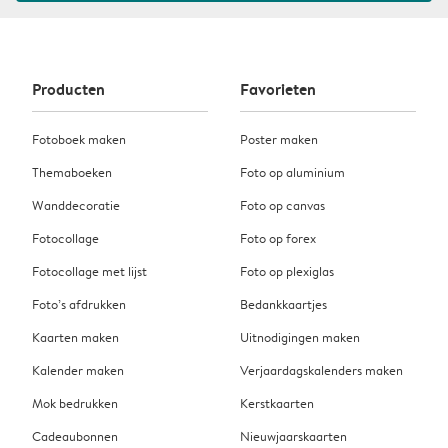
Producten
Favorieten
Fotoboek maken
Poster maken
Themaboeken
Foto op aluminium
Wanddecoratie
Foto op canvas
Fotocollage
Foto op forex
Fotocollage met lijst
Foto op plexiglas
Foto’s afdrukken
Bedankkaartjes
Kaarten maken
Uitnodigingen maken
Kalender maken
Verjaardagskalenders maken
Mok bedrukken
Kerstkaarten
Cadeaubonnen
Nieuwjaarskaarten