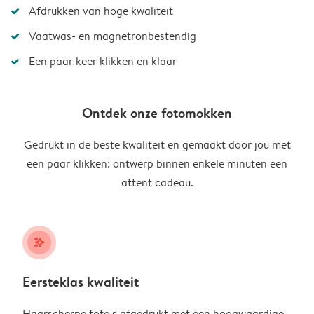
Afdrukken van hoge kwaliteit
Vaatwas- en magnetronbestendig
Een paar keer klikken en klaar
Ontdek onze fotomokken
Gedrukt in de beste kwaliteit en gemaakt door jou met
een paar klikken: ontwerp binnen enkele minuten een
attent cadeau.
stars_plus
Eersteklas kwaliteit
Haarscherpe foto's afgedrukt met een hoogwaardige