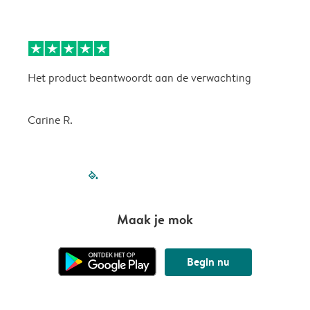
Het product beantwoordt aan de verwachting
H
Carine R.
filled-pagination
outlined-paginatio
outlined-paginat
outlined-pagin
outlined-pag
outlined-p
Maak je mok
Begin nu