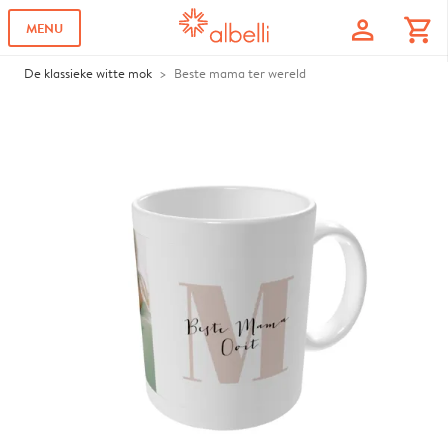
profile
shopping_cart
MENU
De klassieke witte mok
Beste mama ter wereld