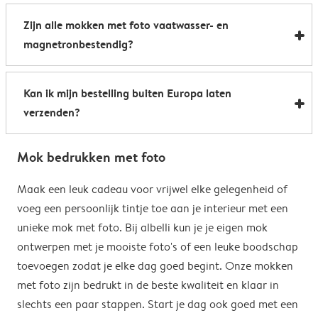
Al onze foto mokken hebben de afmetingen 8,2 x 9,5
een boost te geven. Perfect als relatiegeschenk of om
Zijn alle mokken met foto vaatwasser- en
cm. De inhoud bedraagt 285 ml.
de kantine op het werk te voorzien van stijlvolle
magnetronbestendig?
koffiemokken met foto.
Bijna allemaal. Onze gepersonaliseerde foto mokken
Kan ik mijn bestelling buiten Europa laten
kunnen zowel in de vaatwasser als in de magnetron.
verzenden?
Heel handig: je kunt er dus uit drinken, je drank
opwarmen en je fotomok na de afwas opnieuw
Voor bestellingen buiten de EU zijn de verzendkosten
gebruiken. De enige uitzondering hierop zijn onze
Mok bedrukken met foto
afhankelijk van je afleveradres en worden deze tijdens
magische mokken. Wij raden je aan om deze mok met
het bestelproces berekend. Hou er rekening mee dat
Maak een leuk cadeau voor vrijwel elke gelegenheid of
de hand af te wassen om het magische
de verzendkosten voor bestellingen buiten de EU geen
voeg een persoonlijk tintje toe aan je interieur met een
verrassingseffect zo goed mogelijk te behouden.
eventuele bijkomende kosten van het land omvatten,
unieke mok met foto. Bij albelli kun je je eigen mok
zoals invoerrechten, invoer-btw en douanekosten. Wij
ontwerpen met je mooiste foto's of een leuke boodschap
zijn niet verantwoordelijk voor deze kosten. Je kunt
toevoegen zodat je elke dag goed begint. Onze mokken
contact opnemen met je lokale douane-autoriteiten
met foto zijn bedrukt in de beste kwaliteit en klaar in
om te zien of er extra kosten moeten worden betaald
slechts een paar stappen. Start je dag ook goed met een
voor je bestelling.