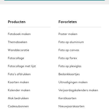
Producten
Favorieten
Fotoboek maken
Poster maken
Themaboeken
Foto op aluminium
Wanddecoratie
Foto op canvas
Fotocollage
Foto op forex
Fotocollage met lijst
Foto op plexiglas
Foto’s afdrukken
Bedankkaartjes
Kaarten maken
Uitnodigingen maken
Kalender maken
Verjaardagskalenders maken
Mok bedrukken
Kerstkaarten
Cadeaubonnen
Nieuwjaarskaarten