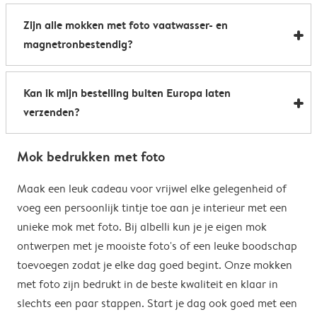
Al onze foto mokken hebben de afmetingen 8,2 x 9,5
een boost te geven. Perfect als relatiegeschenk of om
Zijn alle mokken met foto vaatwasser- en
cm. De inhoud bedraagt 285 ml.
de kantine op het werk te voorzien van stijlvolle
magnetronbestendig?
koffiemokken met foto.
Bijna allemaal. Onze gepersonaliseerde foto mokken
Kan ik mijn bestelling buiten Europa laten
kunnen zowel in de vaatwasser als in de magnetron.
verzenden?
Heel handig: je kunt er dus uit drinken, je drank
opwarmen en je fotomok na de afwas opnieuw
Voor bestellingen buiten de EU zijn de verzendkosten
gebruiken. De enige uitzondering hierop zijn onze
Mok bedrukken met foto
afhankelijk van je afleveradres en worden deze tijdens
magische mokken. Wij raden je aan om deze mok met
het bestelproces berekend. Hou er rekening mee dat
Maak een leuk cadeau voor vrijwel elke gelegenheid of
de hand af te wassen om het magische
de verzendkosten voor bestellingen buiten de EU geen
voeg een persoonlijk tintje toe aan je interieur met een
verrassingseffect zo goed mogelijk te behouden.
eventuele bijkomende kosten van het land omvatten,
unieke mok met foto. Bij albelli kun je je eigen mok
zoals invoerrechten, invoer-btw en douanekosten. Wij
ontwerpen met je mooiste foto's of een leuke boodschap
zijn niet verantwoordelijk voor deze kosten. Je kunt
toevoegen zodat je elke dag goed begint. Onze mokken
contact opnemen met je lokale douane-autoriteiten
met foto zijn bedrukt in de beste kwaliteit en klaar in
om te zien of er extra kosten moeten worden betaald
slechts een paar stappen. Start je dag ook goed met een
voor je bestelling.