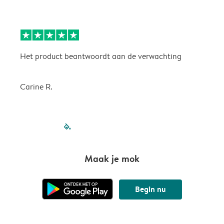
Het product beantwoordt aan de verwachting
H
Carine R.
filled-pagination
outlined-paginatio
outlined-paginat
outlined-pagin
outlined-pag
outlined-p
Maak je mok
Begin nu