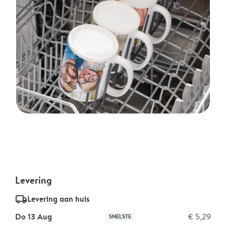
Levering
delivery_standard_v2
Levering aan huis
Do 13 Aug
€ 5,29
SNELSTE