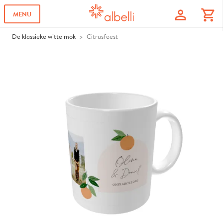
profile
shopping_cart
MENU
De klassieke witte mok
Citrusfeest