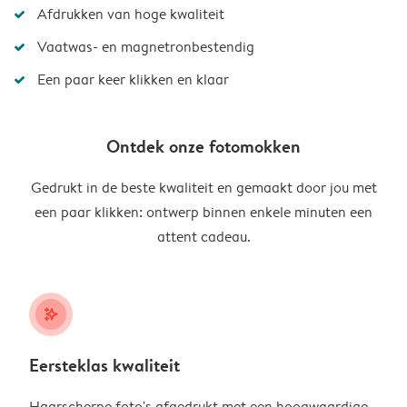
Afdrukken van hoge kwaliteit
Vaatwas- en magnetronbestendig
Een paar keer klikken en klaar
Ontdek onze fotomokken
Gedrukt in de beste kwaliteit en gemaakt door jou met
een paar klikken: ontwerp binnen enkele minuten een
attent cadeau.
stars_plus
Eersteklas kwaliteit
Haarscherpe foto's afgedrukt met een hoogwaardige