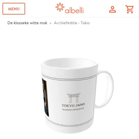
profile
shopping_cart
MENU
De klassieke witte mok
Archiefeditie - Tokio