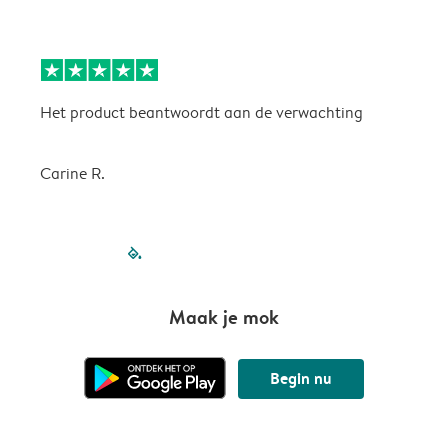
Het product beantwoordt aan de verwachting
H
Carine R.
filled-pagination
outlined-paginatio
outlined-paginat
outlined-pagin
outlined-pag
outlined-p
Maak je mok
Begin nu