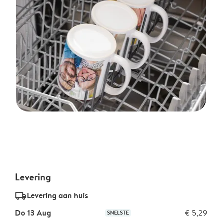
Levering
delivery_standard_v2
Levering aan huis
Do 13 Aug
€ 5,29
SNELSTE