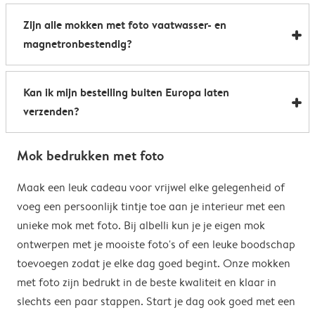
Al onze foto mokken hebben de afmetingen 8,2 x 9,5
een boost te geven. Perfect als relatiegeschenk of om
Zijn alle mokken met foto vaatwasser- en
cm. De inhoud bedraagt 285 ml.
de kantine op het werk te voorzien van stijlvolle
magnetronbestendig?
koffiemokken met foto.
Bijna allemaal. Onze gepersonaliseerde foto mokken
Kan ik mijn bestelling buiten Europa laten
kunnen zowel in de vaatwasser als in de magnetron.
verzenden?
Heel handig: je kunt er dus uit drinken, je drank
opwarmen en je fotomok na de afwas opnieuw
Voor bestellingen buiten de EU zijn de verzendkosten
gebruiken. De enige uitzondering hierop zijn onze
Mok bedrukken met foto
afhankelijk van je afleveradres en worden deze tijdens
magische mokken. Wij raden je aan om deze mok met
het bestelproces berekend. Hou er rekening mee dat
Maak een leuk cadeau voor vrijwel elke gelegenheid of
de hand af te wassen om het magische
de verzendkosten voor bestellingen buiten de EU geen
voeg een persoonlijk tintje toe aan je interieur met een
verrassingseffect zo goed mogelijk te behouden.
eventuele bijkomende kosten van het land omvatten,
unieke mok met foto. Bij albelli kun je je eigen mok
zoals invoerrechten, invoer-btw en douanekosten. Wij
ontwerpen met je mooiste foto's of een leuke boodschap
zijn niet verantwoordelijk voor deze kosten. Je kunt
toevoegen zodat je elke dag goed begint. Onze mokken
contact opnemen met je lokale douane-autoriteiten
met foto zijn bedrukt in de beste kwaliteit en klaar in
om te zien of er extra kosten moeten worden betaald
slechts een paar stappen. Start je dag ook goed met een
voor je bestelling.