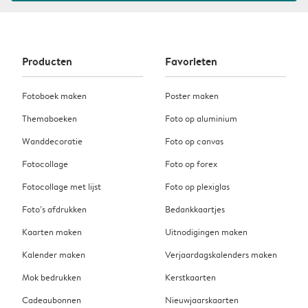
Producten
Favorieten
Fotoboek maken
Poster maken
Themaboeken
Foto op aluminium
Wanddecoratie
Foto op canvas
Fotocollage
Foto op forex
Fotocollage met lijst
Foto op plexiglas
Foto’s afdrukken
Bedankkaartjes
Kaarten maken
Uitnodigingen maken
Kalender maken
Verjaardagskalenders maken
Mok bedrukken
Kerstkaarten
Cadeaubonnen
Nieuwjaarskaarten