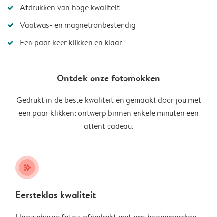
Afdrukken van hoge kwaliteit
Vaatwas- en magnetronbestendig
Een paar keer klikken en klaar
Ontdek onze fotomokken
Gedrukt in de beste kwaliteit en gemaakt door jou met
een paar klikken: ontwerp binnen enkele minuten een
attent cadeau.
stars_plus
Eersteklas kwaliteit
Haarscherpe foto's afgedrukt met een hoogwaardige