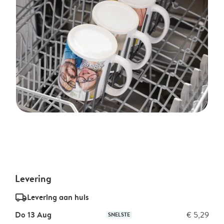
Levering
delivery_standard_v2
Levering aan huis
Do 13 Aug
€ 5,29
SNELSTE