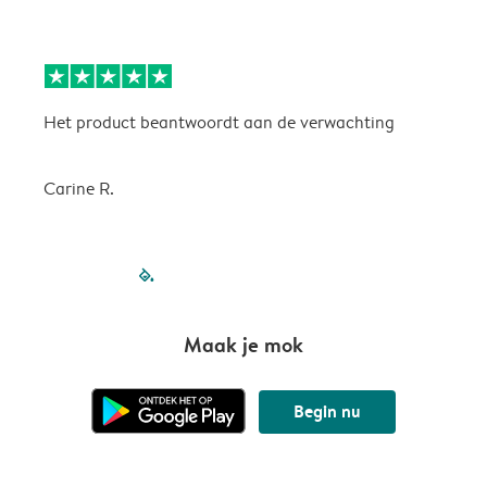
Het product beantwoordt aan de verwachting
H
Carine R.
filled-pagination
outlined-paginatio
outlined-paginat
outlined-pagin
outlined-pag
outlined-p
Maak je mok
Begin nu