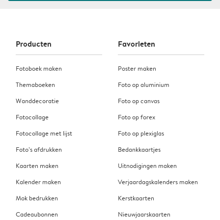
Producten
Favorieten
Fotoboek maken
Poster maken
Themaboeken
Foto op aluminium
Wanddecoratie
Foto op canvas
Fotocollage
Foto op forex
Fotocollage met lijst
Foto op plexiglas
Foto’s afdrukken
Bedankkaartjes
Kaarten maken
Uitnodigingen maken
Kalender maken
Verjaardagskalenders maken
Mok bedrukken
Kerstkaarten
Cadeaubonnen
Nieuwjaarskaarten