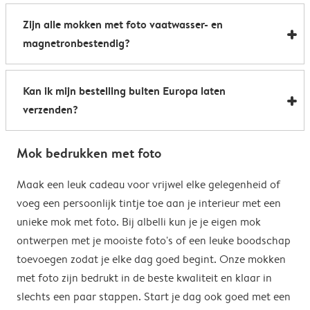
Al onze foto mokken hebben de afmetingen 8,2 x 9,5
een boost te geven. Perfect als relatiegeschenk of om
Zijn alle mokken met foto vaatwasser- en
cm. De inhoud bedraagt 285 ml.
de kantine op het werk te voorzien van stijlvolle
magnetronbestendig?
koffiemokken met foto.
Bijna allemaal. Onze gepersonaliseerde foto mokken
Kan ik mijn bestelling buiten Europa laten
kunnen zowel in de vaatwasser als in de magnetron.
verzenden?
Heel handig: je kunt er dus uit drinken, je drank
opwarmen en je fotomok na de afwas opnieuw
Voor bestellingen buiten de EU zijn de verzendkosten
gebruiken. De enige uitzondering hierop zijn onze
Mok bedrukken met foto
afhankelijk van je afleveradres en worden deze tijdens
magische mokken. Wij raden je aan om deze mok met
het bestelproces berekend. Hou er rekening mee dat
Maak een leuk cadeau voor vrijwel elke gelegenheid of
de hand af te wassen om het magische
de verzendkosten voor bestellingen buiten de EU geen
voeg een persoonlijk tintje toe aan je interieur met een
verrassingseffect zo goed mogelijk te behouden.
eventuele bijkomende kosten van het land omvatten,
unieke mok met foto. Bij albelli kun je je eigen mok
zoals invoerrechten, invoer-btw en douanekosten. Wij
ontwerpen met je mooiste foto's of een leuke boodschap
zijn niet verantwoordelijk voor deze kosten. Je kunt
toevoegen zodat je elke dag goed begint. Onze mokken
contact opnemen met je lokale douane-autoriteiten
met foto zijn bedrukt in de beste kwaliteit en klaar in
om te zien of er extra kosten moeten worden betaald
slechts een paar stappen. Start je dag ook goed met een
voor je bestelling.