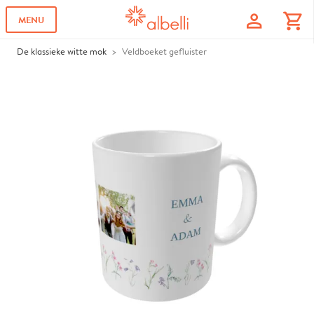
profile
shopping_cart
MENU
De klassieke witte mok
Veldboeket gefluister