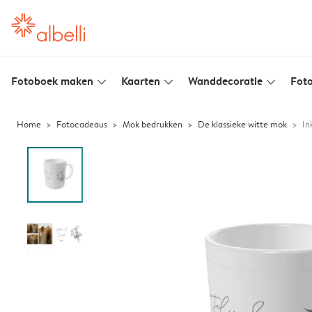
Fotoboek maken
Kaarten
Wanddecoratie
Foto
slim_arrow_down
slim_arrow_down
slim_arrow_down
Home
Fotocadeaus
Mok bedrukken
De klassieke witte mok
In