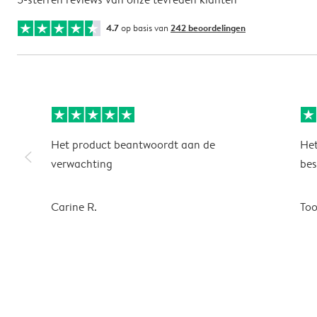
4.7
op basis van
242 beoordelingen
Het product beantwoordt aan de
Het
slim_arrow_left
verwachting
bes
Carine R.
To