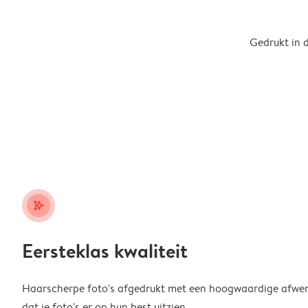
Gedrukt in 
stars_plus
Eersteklas kwaliteit
Haarscherpe foto's afgedrukt met een hoogwaardige afwerk
dat je foto's er op hun best uitzien.