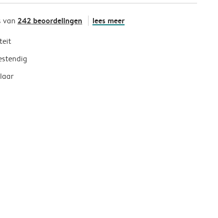
242 beoordelingen
lees meer
s van
teit
estendig
laar