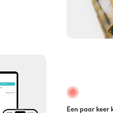
clock_check
Een paar keer k