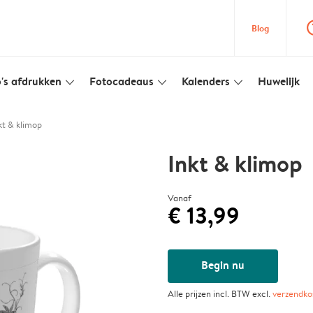
question
Blog
's afdrukken
Fotocadeaus
Kalenders
Huwelijk
slim_arrow_down
slim_arrow_down
slim_arrow_down
kt & klimop
Inkt & klimop
Vanaf
€ 13,99
Begin nu
Alle prijzen incl. BTW excl.
verzendko