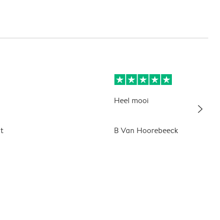
Heel mooi
slim_arrow_right
t
B Van Hoorebeeck