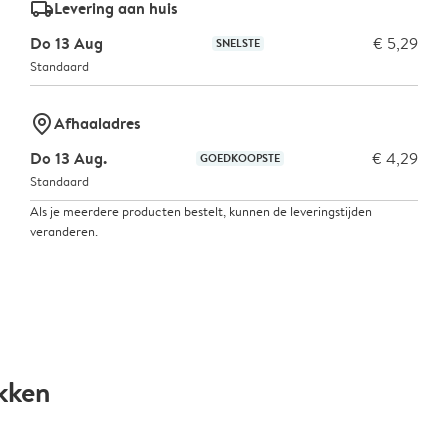
delivery_standard_v2
Levering aan huis
Do 13 Aug
€ 5,29
SNELSTE
Standaard
marker-pin
Afhaaladres
Do 13 Aug.
€ 4,29
GOEDKOOPSTE
Standaard
Als je meerdere producten bestelt, kunnen de leveringstijden
veranderen.
kken