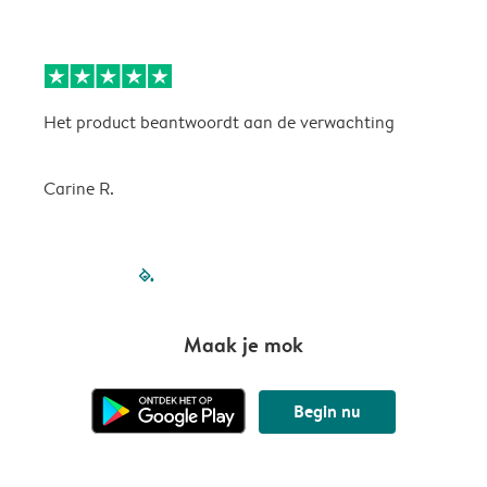
Het product beantwoordt aan de verwachting
H
Carine R.
filled-pagination
outlined-paginatio
outlined-paginat
outlined-pagin
outlined-pag
outlined-p
Maak je mok
Begin nu