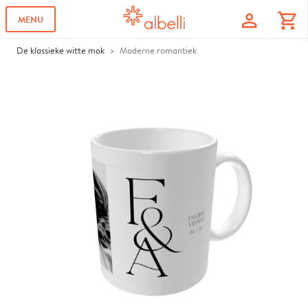
profile
shopping_cart
MENU
De klassieke witte mok
Moderne romantiek