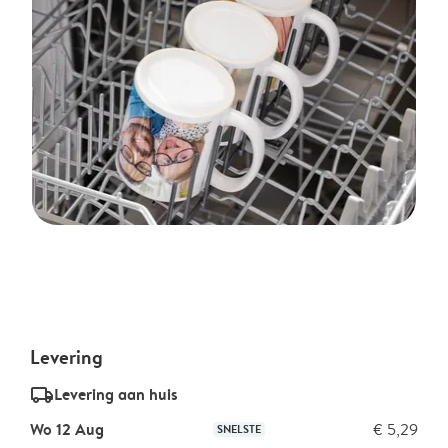
Levering
delivery_standard_v2
Levering aan huis
Wo 12 Aug
€ 5,29
SNELSTE