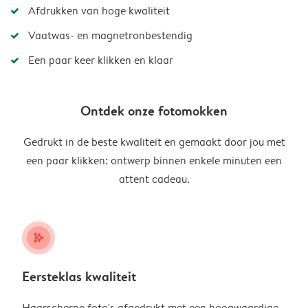
Afdrukken van hoge kwaliteit
Vaatwas- en magnetronbestendig
Een paar keer klikken en klaar
Ontdek onze fotomokken
Gedrukt in de beste kwaliteit en gemaakt door jou met
een paar klikken: ontwerp binnen enkele minuten een
attent cadeau.
stars_plus
Eersteklas kwaliteit
Haarscherpe foto's afgedrukt met een hoogwaardige