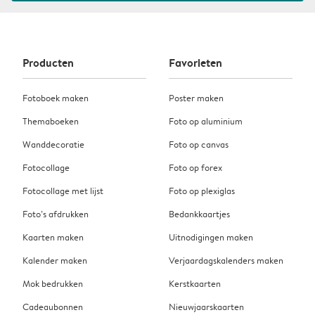
Producten
Favorieten
Fotoboek maken
Poster maken
Themaboeken
Foto op aluminium
Wanddecoratie
Foto op canvas
Fotocollage
Foto op forex
Fotocollage met lijst
Foto op plexiglas
Foto’s afdrukken
Bedankkaartjes
Kaarten maken
Uitnodigingen maken
Kalender maken
Verjaardagskalenders maken
Mok bedrukken
Kerstkaarten
Cadeaubonnen
Nieuwjaarskaarten