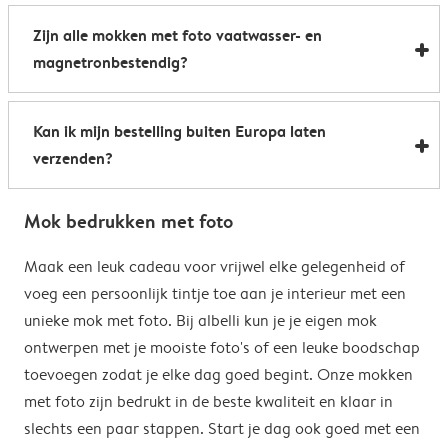
Al onze foto mokken hebben de afmetingen 8,2 x 9,5
een boost te geven. Perfect als relatiegeschenk of om
Zijn alle mokken met foto vaatwasser- en
cm. De inhoud bedraagt 285 ml.
de kantine op het werk te voorzien van stijlvolle
magnetronbestendig?
koffiemokken met foto.
Bijna allemaal. Onze gepersonaliseerde foto mokken
Kan ik mijn bestelling buiten Europa laten
kunnen zowel in de vaatwasser als in de magnetron.
verzenden?
Heel handig: je kunt er dus uit drinken, je drank
opwarmen en je fotomok na de afwas opnieuw
Voor bestellingen buiten de EU zijn de verzendkosten
gebruiken. De enige uitzondering hierop zijn onze
Mok bedrukken met foto
afhankelijk van je afleveradres en worden deze tijdens
magische mokken. Wij raden je aan om deze mok met
het bestelproces berekend. Hou er rekening mee dat
Maak een leuk cadeau voor vrijwel elke gelegenheid of
de hand af te wassen om het magische
de verzendkosten voor bestellingen buiten de EU geen
voeg een persoonlijk tintje toe aan je interieur met een
verrassingseffect zo goed mogelijk te behouden.
eventuele bijkomende kosten van het land omvatten,
unieke mok met foto. Bij albelli kun je je eigen mok
zoals invoerrechten, invoer-btw en douanekosten. Wij
ontwerpen met je mooiste foto's of een leuke boodschap
zijn niet verantwoordelijk voor deze kosten. Je kunt
toevoegen zodat je elke dag goed begint. Onze mokken
contact opnemen met je lokale douane-autoriteiten
met foto zijn bedrukt in de beste kwaliteit en klaar in
om te zien of er extra kosten moeten worden betaald
slechts een paar stappen. Start je dag ook goed met een
voor je bestelling.