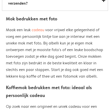
verzenden?
Heel handig: je kunt er dus uit drinken, je drank
opwarmen en je fotomok na de afwas opnieuw
Voor bestellingen buiten de EU zijn de verzendkosten
gebruiken. De enige uitzondering hierop zijn onze
Mok bedrukken met foto
afhankelijk van je afleveradres en worden deze tijdens
magische mokken. Wij raden je aan om deze mok met
het bestelproces berekend. Hou er rekening mee dat
Maak een leuk
cadeau
voor vrijwel elke gelegenheid of
de hand af te wassen om het magische
de verzendkosten voor bestellingen buiten de EU geen
voeg een persoonlijk tintje toe aan je interieur met een
verrassingseffect zo goed mogelijk te behouden.
eventuele bijkomende kosten van het land omvatten,
unieke mok met foto. Bij albelli kun je je eigen mok
zoals invoerrechten, invoer-btw en douanekosten. Wij
ontwerpen met je mooiste foto's of een leuke boodschap
zijn niet verantwoordelijk voor deze kosten. Je kunt
toevoegen zodat je elke dag goed begint. Onze mokken
contact opnemen met je lokale douane-autoriteiten
met foto zijn bedrukt in de beste kwaliteit en klaar in
om te zien of er extra kosten moeten worden betaald
slechts een paar stappen. Start je dag ook goed met een
voor je bestelling.
lekkere kop koffie of thee uit een fotomok van albelli.
Koffiemok bedrukken met foto: ideaal als
persoonlijk cadeau
Op zoek naar een origineel en uniek cadeau voor een