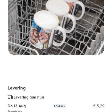
Levering
delivery_standard_v2
Levering aan huis
Do 13 Aug
€ 5,29
SNELSTE
Standaard