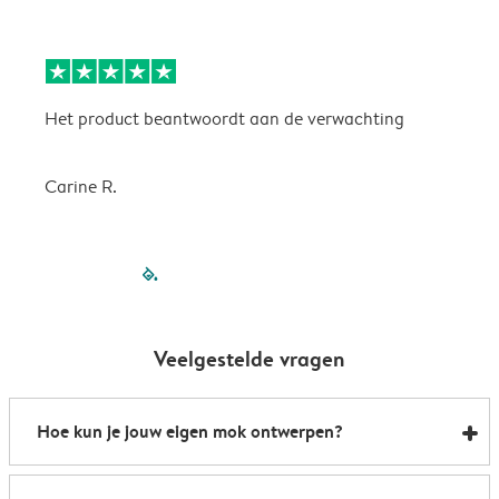
Het product beantwoordt aan de verwachting
H
Carine R.
filled-pagination
outlined-paginatio
outlined-paginat
outlined-pagin
outlined-pag
outlined-p
Veelgestelde vragen
Hoe kun je jouw eigen mok ontwerpen?
Zo kun je binnen enkele minuten je eigen mok laten