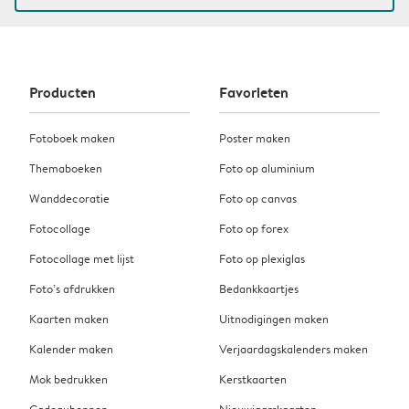
Producten
Favorieten
Fotoboek maken
Poster maken
Themaboeken
Foto op aluminium
Wanddecoratie
Foto op canvas
Fotocollage
Foto op forex
Fotocollage met lijst
Foto op plexiglas
Foto’s afdrukken
Bedankkaartjes
Kaarten maken
Uitnodigingen maken
Kalender maken
Verjaardagskalenders maken
Mok bedrukken
Kerstkaarten
Cadeaubonnen
Nieuwjaarskaarten