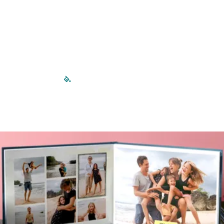
filled-pagination
outlined-paginatio
outlined-paginat
outlined-pagin
outlined-pag
outlined-p