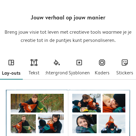
Jouw verhaal op jouw manier
Breng jouw visie tot leven met creatieve tools waarmee je je
creatie tot in de puntjes kunt personaliseren.
layout
text
fill
masks
frames
stickers
Lay-outs
Tekst
Achtergronden
Sjablonen
Kaders
Stickers