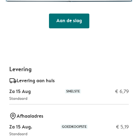
Aan de slag
Levering
delivery_standard_v2
Levering aan huis
Za 15 Aug
€ 6,79
SNELSTE
Standaard
marker-pin
Afhaaladres
Za 15 Aug.
€ 5,19
GOEDKOOPSTE
Standaard