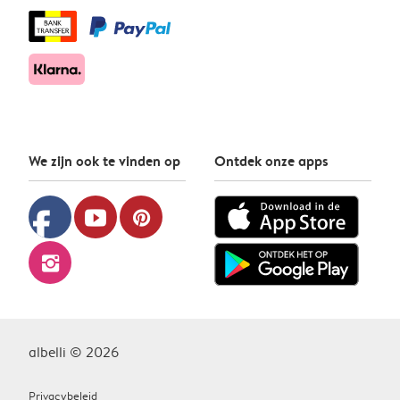
We zijn ook te vinden op
Ontdek onze apps
facebook
youtube
pinterest
instagram
albelli © 2026
Privacybeleid