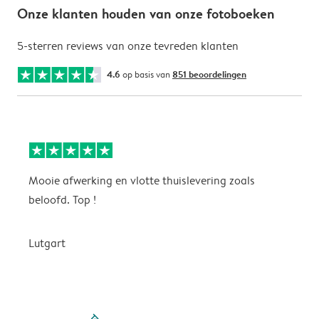
Onze klanten houden van onze fotoboeken
5-sterren reviews van onze tevreden klanten
4.6
op basis van
851 beoordelingen
Mooie afwerking en vlotte thuislevering zoals
m
beloofd. Top !
o
Lutgart
v
filled-pagination
outlined-paginatio
outlined-paginat
outlined-pagin
outlined-pag
outlined-p