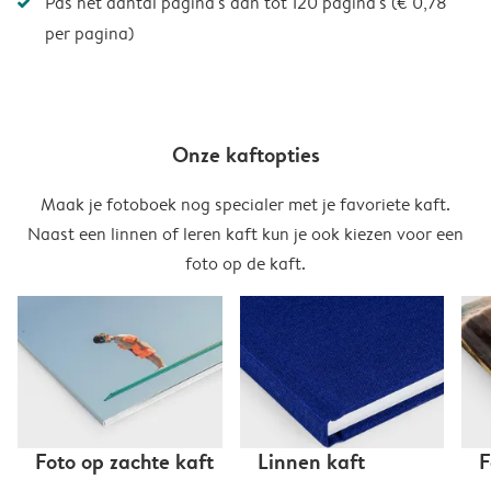
Pas het aantal pagina's aan tot 120 pagina's (€ 0,78
per pagina)
Onze kaftopties
Maak je fotoboek nog specialer met je favoriete kaft.
Naast een linnen of leren kaft kun je ook kiezen voor een
foto op de kaft.
Foto op zachte kaft
Linnen kaft
F