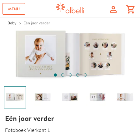
profile
shopping_cart
MENU
Baby
Eén jaar verder
Eén jaar verder
Fotoboek Vierkant L