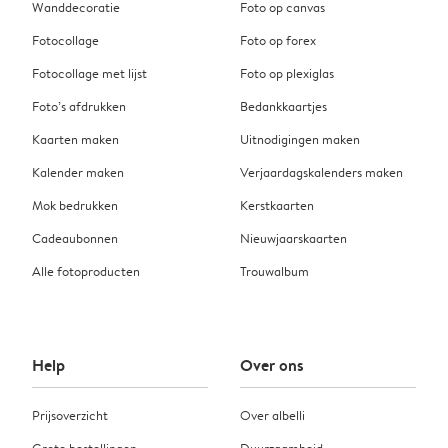
Wanddecoratie
Foto op canvas
Fotocollage
Foto op forex
Fotocollage met lijst
Foto op plexiglas
Foto’s afdrukken
Bedankkaartjes
Kaarten maken
Uitnodigingen maken
Kalender maken
Verjaardagskalenders maken
Mok bedrukken
Kerstkaarten
Cadeaubonnen
Nieuwjaarskaarten
Alle fotoproducten
Trouwalbum
Help
Over ons
Prijsoverzicht
Over albelli