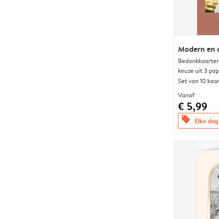
Modern en 
Bedankkaarten
keuze uit 3 pa
Set van 10 kaa
Vanaf
€ 5,99
offers
Elke dag 