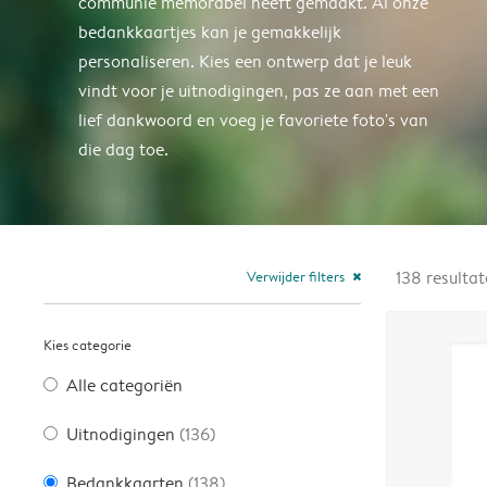
communie memorabel heeft gemaakt. Al onze
bedankkaartjes kan je gemakkelijk
personaliseren. Kies een ontwerp dat je leuk
vindt voor je uitnodigingen, pas ze aan met een
lief dankwoord en voeg je favoriete foto's van
die dag toe.
Verwijder filters
138
resulta
close
Kies categorie
Alle categoriën
Uitnodigingen
(136)
Bedankkaarten
(138)