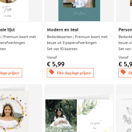
le lijst
Modern en teal
Person
 | Premium kaart met
Bedankkaarten | Premium kaart met
Bedankk
pierafwerkingen
keuze uit 3 papierafwerkingen
keuze u
rten
Set van 10 kaarten
Set van
Vanaf
Vanaf
€ 5,99
€ 5,
offers
offers
lage prijzen
Elke dag lage prijzen
El