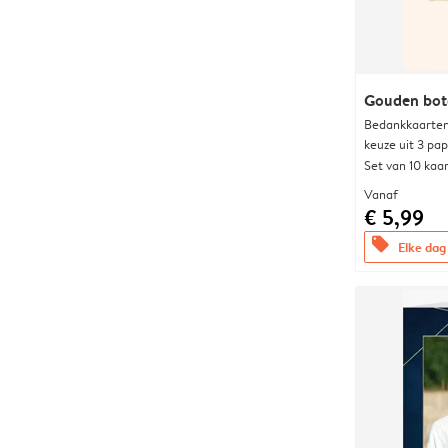
Gouden bot
Bedankkaarten
keuze uit 3 pa
Set van 10 kaa
Vanaf
€ 5,99
offers
Elke dag 