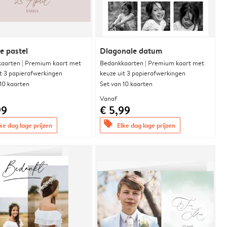
e pastel
Diagonale datum
aarten | Premium kaart met
Bedankkaarten | Premium kaart met
it 3 papierafwerkingen
keuze uit 3 papierafwerkingen
 10 kaarten
Set van 10 kaarten
Vanaf
99
€ 5,99
offers
ke dag lage prijzen
Elke dag lage prijzen