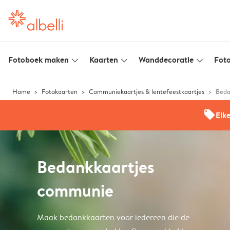
Fotoboek maken
Kaarten
Wanddecoratie
Foto
slim_arrow_down
slim_arrow_down
slim_arrow_down
Home
Fotokaarten
Communiekaartjes & lentefeestkaartjes
Beda
offers
Elk
Bedankkaartjes
communie
Maak bedankkaarten voor iedereen die de