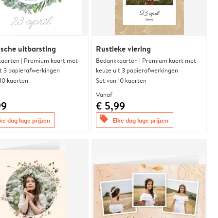
sche uitbarsting
Rustieke viering
aarten | Premium kaart met
Bedankkaarten | Premium kaart met
it 3 papierafwerkingen
keuze uit 3 papierafwerkingen
 10 kaarten
Set van 10 kaarten
Vanaf
99
€ 5,99
offers
ke dag lage prijzen
Elke dag lage prijzen