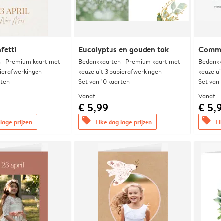
fetti
Eucalyptus en gouden tak
Commu
 | Premium kaart met
Bedankkaarten | Premium kaart met
Bedankk
pierafwerkingen
keuze uit 3 papierafwerkingen
keuze u
rten
Set van 10 kaarten
Set van
Vanaf
Vanaf
€ 5,99
€ 5,
offers
offers
lage prijzen
Elke dag lage prijzen
El