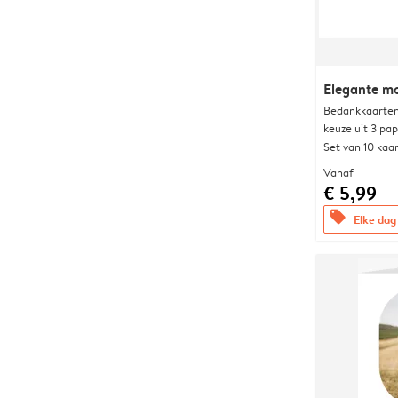
Elegante 
Bedankkaarten
keuze uit 3 pa
Set van 10 kaa
Vanaf
€ 5,99
offers
Elke dag 