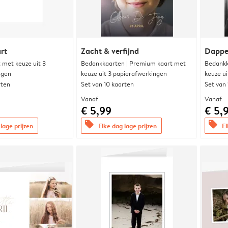
rt
Zacht & verfijnd
Dappe
met keuze uit 3
Bedankkaarten | Premium kaart met
Bedankk
ngen
keuze uit 3 papierafwerkingen
keuze u
rten
Set van 10 kaarten
Set van
Vanaf
Vanaf
€ 5,99
€ 5,
offers
offers
lage prijzen
Elke dag lage prijzen
El