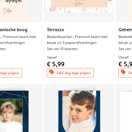
anische boog
Terrazzo
Gehei
 | Premium kaart met
Bedankkaarten | Premium kaart met
Bedankk
pierafwerkingen
keuze uit 3 papierafwerkingen
keuze u
rten
Set van 10 kaarten
Set van
Vanaf
Vanaf
€ 5,99
€ 5,
offers
offers
lage prijzen
Elke dag lage prijzen
El