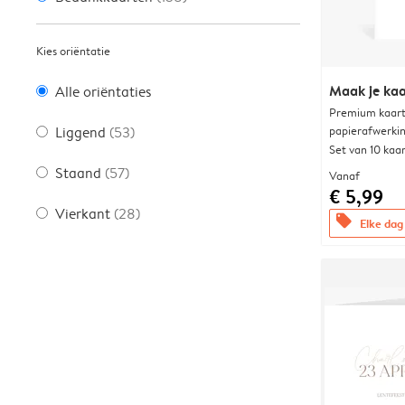
Kies oriëntatie
Maak je kaa
Alle oriëntaties
Premium kaart 
papierafwerki
Liggend
(53)
Set van 10 kaa
Staand
(57)
Vanaf
€ 5,99
Vierkant
(28)
offers
Elke dag 