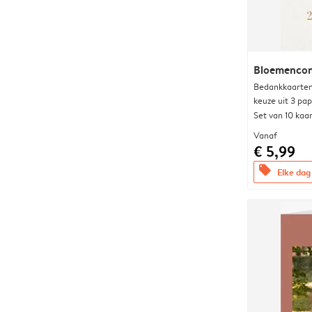
Bloemencon
Bedankkaarten
keuze uit 3 pa
Set van 10 kaa
Vanaf
€ 5,99
offers
Elke dag 