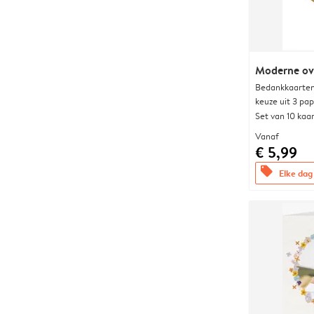
Moderne ova
Bedankkaarten
keuze uit 3 pa
Set van 10 kaa
Vanaf
€ 5,99
offers
Elke dag 