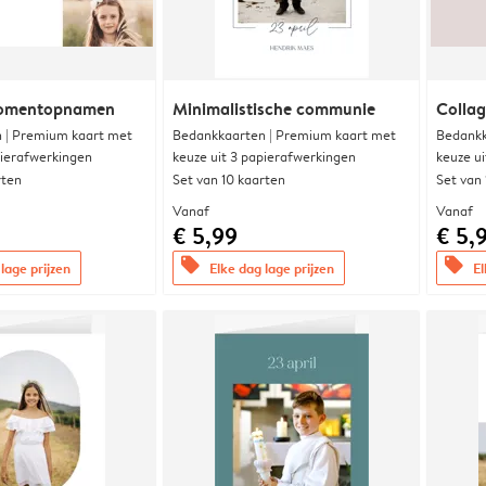
momentopnamen
Minimalistische communie
Collag
 | Premium kaart met
Bedankkaarten | Premium kaart met
Bedankk
pierafwerkingen
keuze uit 3 papierafwerkingen
keuze u
rten
Set van 10 kaarten
Set van
Vanaf
Vanaf
€ 5,99
€ 5,
offers
offers
lage prijzen
Elke dag lage prijzen
El