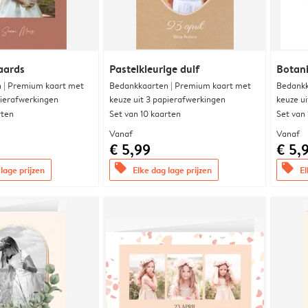
aards
Pastelkleurige duif
Botani
 | Premium kaart met
Bedankkaarten | Premium kaart met
Bedankk
pierafwerkingen
keuze uit 3 papierafwerkingen
keuze u
rten
Set van 10 kaarten
Set van
Vanaf
Vanaf
€ 5,99
€ 5,
offers
offers
lage prijzen
Elke dag lage prijzen
El