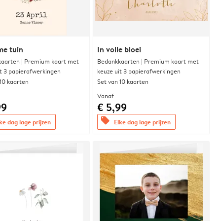
me tuin
In volle bloei
aarten | Premium kaart met
Bedankkaarten | Premium kaart met
it 3 papierafwerkingen
keuze uit 3 papierafwerkingen
 10 kaarten
Set van 10 kaarten
Vanaf
99
€ 5,99
offers
ke dag lage prijzen
Elke dag lage prijzen