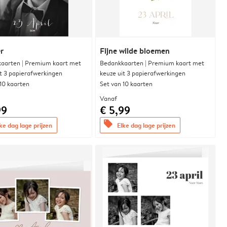
r
Fijne wilde bloemen
aarten | Premium kaart met
Bedankkaarten | Premium kaart met
it 3 papierafwerkingen
keuze uit 3 papierafwerkingen
 10 kaarten
Set van 10 kaarten
Vanaf
99
€ 5,99
offers
ke dag lage prijzen
Elke dag lage prijzen