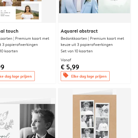
al touch
Aquarel abstract
aarten | Premium kaart met
Bedankkaarten | Premium kaart met
it 3 papierafwerkingen
keuze uit 3 papierafwerkingen
 10 kaarten
Set van 10 kaarten
Vanaf
99
€ 5,99
offers
ke dag lage prijzen
Elke dag lage prijzen