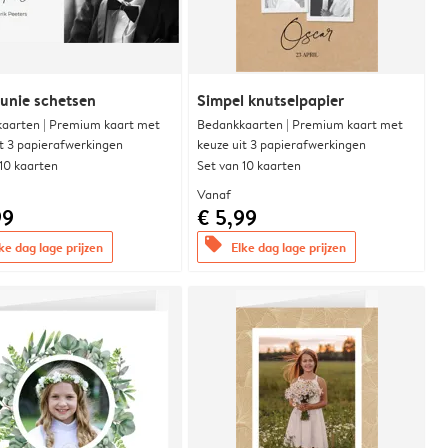
nie schetsen
Simpel knutselpapier
aarten | Premium kaart met
Bedankkaarten | Premium kaart met
it 3 papierafwerkingen
keuze uit 3 papierafwerkingen
 10 kaarten
Set van 10 kaarten
Vanaf
99
€ 5,99
offers
ke dag lage prijzen
Elke dag lage prijzen