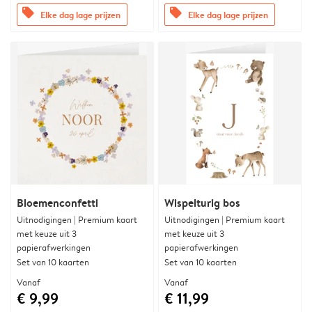
offers
offers
Elke dag lage prijzen
Elke dag lage prijzen
Bloemenconfetti
Wispelturig bos
Uitnodigingen | Premium kaart
Uitnodigingen | Premium kaart
met keuze uit 3
met keuze uit 3
papierafwerkingen
papierafwerkingen
Set van 10 kaarten
Set van 10 kaarten
Vanaf
Vanaf
€ 9,99
€ 11,99