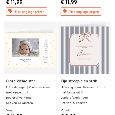
€ 11,99
€ 11,99
offers
offers
Elke dag lage prijzen
Elke dag lage prijzen
Onze kleine ster
Fijn streepje en strik
Uitnodigingen | Premium kaart
Uitnodigingen | Premium kaart
met keuze uit 3
met keuze uit 3
papierafwerkingen
papierafwerkingen
Set van 10 kaarten
Set van 10 kaarten
Vanaf
Vanaf