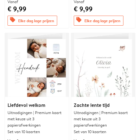
Vanaf
Vanaf
€ 9,99
€ 9,99
offers
offers
Elke dag lage prijzen
Elke dag lage prijzen
Liefdevol welkom
Zachte lente tijd
Uitnodigingen | Premium kaart
Uitnodigingen | Premium kaart
met keuze uit 3
met keuze uit 3
papierafwerkingen
papierafwerkingen
Set van 10 kaarten
Set van 10 kaarten