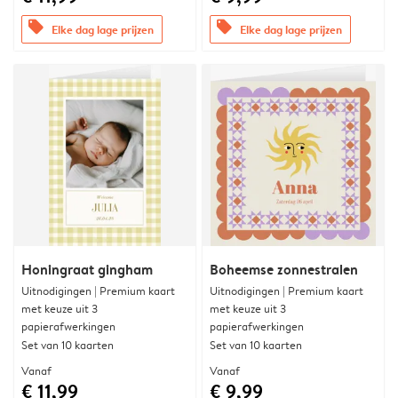
offers
offers
Elke dag lage prijzen
Elke dag lage prijzen
Honingraat gingham
Boheemse zonnestralen
Uitnodigingen | Premium kaart
Uitnodigingen | Premium kaart
met keuze uit 3
met keuze uit 3
papierafwerkingen
papierafwerkingen
Set van 10 kaarten
Set van 10 kaarten
Vanaf
Vanaf
€ 11,99
€ 9,99