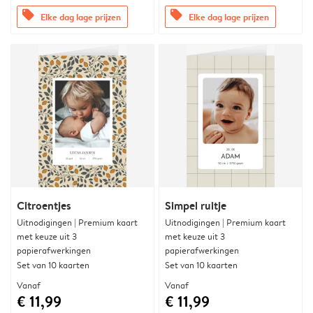
offers
offers
Elke dag lage prijzen
Elke dag lage prijzen
Citroentjes
Simpel ruitje
Uitnodigingen | Premium kaart
Uitnodigingen | Premium kaart
met keuze uit 3
met keuze uit 3
papierafwerkingen
papierafwerkingen
Set van 10 kaarten
Set van 10 kaarten
Vanaf
Vanaf
€ 11,99
€ 11,99