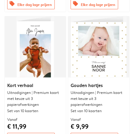
offers
offers
Elke dag lage prijzen
Elke dag lage prijzen
Kort verhaal
Gouden hartjes
Uitnodigingen | Premium kaart
Uitnodigingen | Premium kaart
met keuze uit 3
met keuze uit 3
papierafwerkingen
papierafwerkingen
Set van 10 kaarten
Set van 10 kaarten
Vanaf
Vanaf
€ 11,99
€ 9,99