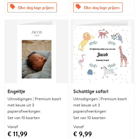
offers
offers
Elke dag lage prijzen
Elke dag lage prijzen
Engeltje
Schattige safari
Uitnodigingen | Premium kaart
Uitnodigingen | Premium kaart
met keuze uit 3
met keuze uit 3
papierafwerkingen
papierafwerkingen
Set van 10 kaarten
Set van 10 kaarten
Vanaf
Vanaf
€ 11,99
€ 9,99