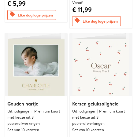
€ 5,99
Vanaf
€ 11,99
offers
Elke dag lage prijzen
offers
Elke dag lage prijzen
Gouden hartje
Kersen gelukzaligheid
Uitnodigingen | Premium kaart
Uitnodigingen | Premium kaart
met keuze uit 3
met keuze uit 3
papierafwerkingen
papierafwerkingen
Set van 10 kaarten
Set van 10 kaarten