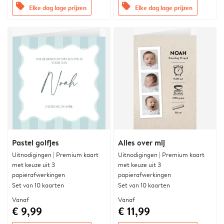
offers
offers
Elke dag lage prijzen
Elke dag lage prijzen
Pastel golfjes
Alles over mij
Uitnodigingen | Premium kaart
Uitnodigingen | Premium kaart
met keuze uit 3
met keuze uit 3
papierafwerkingen
papierafwerkingen
Set van 10 kaarten
Set van 10 kaarten
Vanaf
Vanaf
€ 9,99
€ 11,99