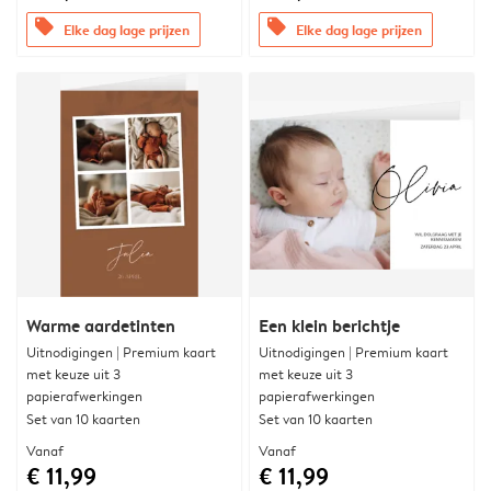
offers
offers
Elke dag lage prijzen
Elke dag lage prijzen
Warme aardetinten
Een klein berichtje
Uitnodigingen | Premium kaart
Uitnodigingen | Premium kaart
met keuze uit 3
met keuze uit 3
papierafwerkingen
papierafwerkingen
Set van 10 kaarten
Set van 10 kaarten
Vanaf
Vanaf
€ 11,99
€ 11,99