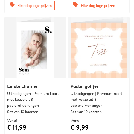
offers
offers
Elke dag lage prijzen
Elke dag lage prijzen
Eerste charme
Pastel golfjes
Uitnodigingen | Premium kaart
Uitnodigingen | Premium kaart
met keuze uit 3
met keuze uit 3
papierafwerkingen
papierafwerkingen
Set van 10 kaarten
Set van 10 kaarten
Vanaf
Vanaf
€ 11,99
€ 9,99