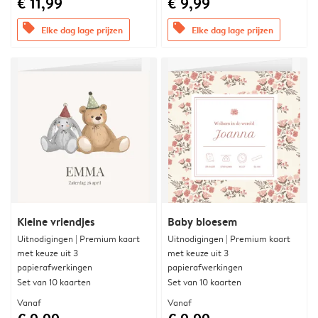
€ 11,99
€ 9,99
offers
offers
Elke dag lage prijzen
Elke dag lage prijzen
Kleine vriendjes
Baby bloesem
Uitnodigingen | Premium kaart
Uitnodigingen | Premium kaart
met keuze uit 3
met keuze uit 3
papierafwerkingen
papierafwerkingen
Set van 10 kaarten
Set van 10 kaarten
Vanaf
Vanaf