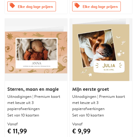
offers
offers
Elke dag lage prijzen
Elke dag lage prijzen
Sterren, maan en magie
Mijn eerste groet
Uitnodigingen | Premium kaart
Uitnodigingen | Premium kaart
met keuze uit 3
met keuze uit 3
papierafwerkingen
papierafwerkingen
Set van 10 kaarten
Set van 10 kaarten
Vanaf
Vanaf
€ 11,99
€ 9,99