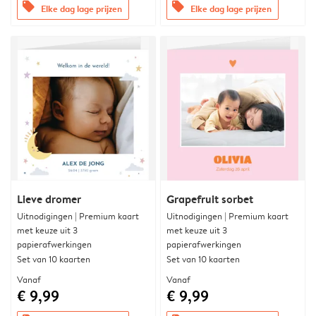
offers
offers
Elke dag lage prijzen
Elke dag lage prijzen
Lieve dromer
Grapefruit sorbet
Uitnodigingen | Premium kaart
Uitnodigingen | Premium kaart
met keuze uit 3
met keuze uit 3
papierafwerkingen
papierafwerkingen
Set van 10 kaarten
Set van 10 kaarten
Vanaf
Vanaf
€ 9,99
€ 9,99