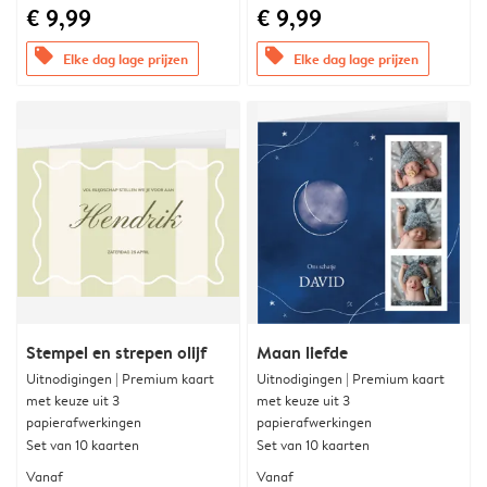
€ 9,99
€ 9,99
offers
offers
Elke dag lage prijzen
Elke dag lage prijzen
Stempel en strepen olijf
Maan liefde
Uitnodigingen | Premium kaart
Uitnodigingen | Premium kaart
met keuze uit 3
met keuze uit 3
papierafwerkingen
papierafwerkingen
Set van 10 kaarten
Set van 10 kaarten
Vanaf
Vanaf