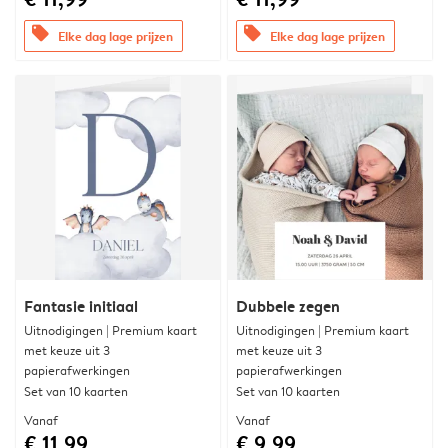
offers
offers
Elke dag lage prijzen
Elke dag lage prijzen
Fantasie initiaal
Dubbele zegen
Uitnodigingen | Premium kaart
Uitnodigingen | Premium kaart
met keuze uit 3
met keuze uit 3
papierafwerkingen
papierafwerkingen
Set van 10 kaarten
Set van 10 kaarten
Vanaf
Vanaf
€ 11,99
€ 9,99