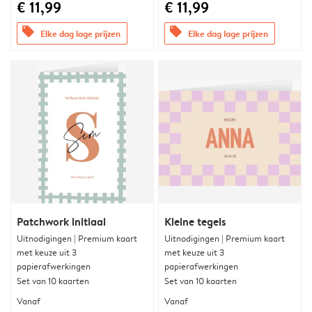
€ 11,99
€ 11,99
offers
offers
Elke dag lage prijzen
Elke dag lage prijzen
Patchwork initiaal
Kleine tegels
Uitnodigingen | Premium kaart
Uitnodigingen | Premium kaart
met keuze uit 3
met keuze uit 3
papierafwerkingen
papierafwerkingen
Set van 10 kaarten
Set van 10 kaarten
Vanaf
Vanaf