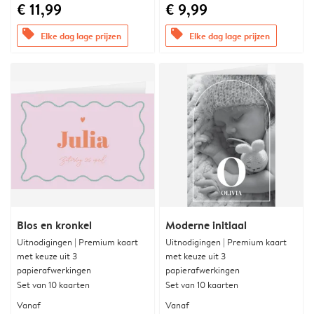
€ 11,99
€ 9,99
offers
offers
Elke dag lage prijzen
Elke dag lage prijzen
Blos en kronkel
Moderne initiaal
Uitnodigingen | Premium kaart
Uitnodigingen | Premium kaart
met keuze uit 3
met keuze uit 3
papierafwerkingen
papierafwerkingen
Set van 10 kaarten
Set van 10 kaarten
Vanaf
Vanaf