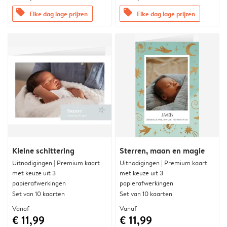
offers
offers
Elke dag lage prijzen
Elke dag lage prijzen
Kleine schittering
Sterren, maan en magie
Uitnodigingen | Premium kaart
Uitnodigingen | Premium kaart
met keuze uit 3
met keuze uit 3
papierafwerkingen
papierafwerkingen
Set van 10 kaarten
Set van 10 kaarten
Vanaf
Vanaf
€ 11,99
€ 11,99