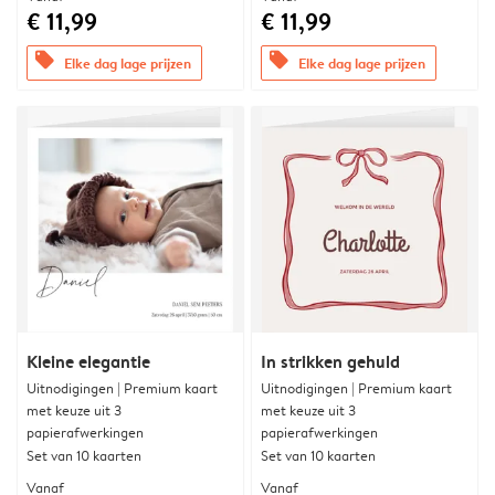
€ 11,99
€ 11,99
offers
offers
Elke dag lage prijzen
Elke dag lage prijzen
Kleine elegantie
In strikken gehuld
Uitnodigingen | Premium kaart
Uitnodigingen | Premium kaart
met keuze uit 3
met keuze uit 3
papierafwerkingen
papierafwerkingen
Set van 10 kaarten
Set van 10 kaarten
Vanaf
Vanaf