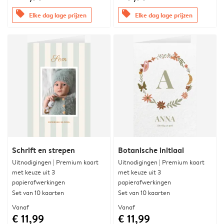
offers
offers
Elke dag lage prijzen
Elke dag lage prijzen
Schrift en strepen
Botanische initiaal
Uitnodigingen | Premium kaart
Uitnodigingen | Premium kaart
met keuze uit 3
met keuze uit 3
papierafwerkingen
papierafwerkingen
Set van 10 kaarten
Set van 10 kaarten
Vanaf
Vanaf
€ 11,99
€ 11,99