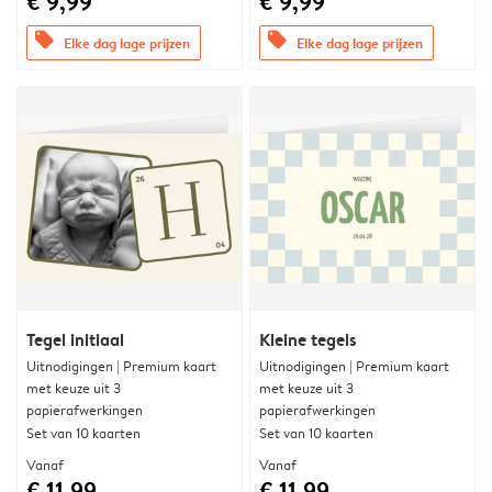
€ 9,99
€ 9,99
offers
offers
Elke dag lage prijzen
Elke dag lage prijzen
Tegel initiaal
Kleine tegels
Uitnodigingen | Premium kaart
Uitnodigingen | Premium kaart
met keuze uit 3
met keuze uit 3
papierafwerkingen
papierafwerkingen
Set van 10 kaarten
Set van 10 kaarten
Vanaf
Vanaf
€ 11,99
€ 11,99