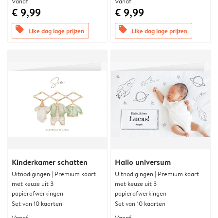
Vanaf
Vanaf
€ 9,99
€ 9,99
offers
offers
Elke dag lage prijzen
Elke dag lage prijzen
Kinderkamer schatten
Hallo universum
Uitnodigingen | Premium kaart
Uitnodigingen | Premium kaart
met keuze uit 3
met keuze uit 3
papierafwerkingen
papierafwerkingen
Set van 10 kaarten
Set van 10 kaarten
Vanaf
Vanaf