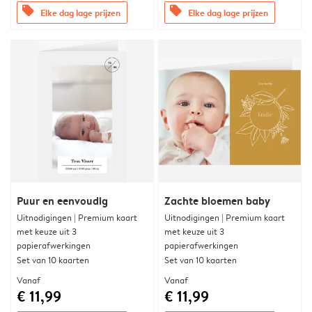
offers
offers
Elke dag lage prijzen
Elke dag lage prijzen
Puur en eenvoudig
Zachte bloemen baby
Uitnodigingen | Premium kaart
Uitnodigingen | Premium kaart
met keuze uit 3
met keuze uit 3
papierafwerkingen
papierafwerkingen
Set van 10 kaarten
Set van 10 kaarten
Vanaf
Vanaf
€ 11,99
€ 11,99