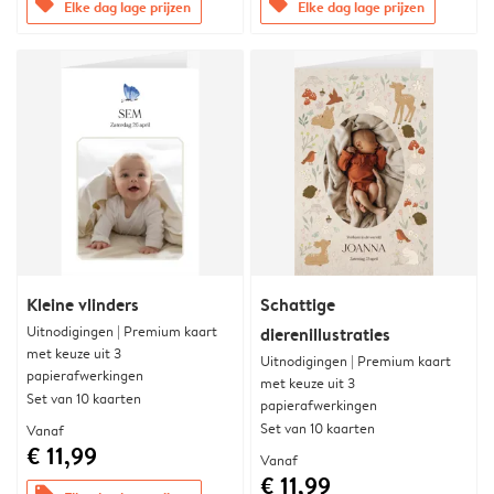
offers
offers
Elke dag lage prijzen
Elke dag lage prijzen
Kleine vlinders
Schattige
Uitnodigingen | Premium kaart
dierenillustraties
met keuze uit 3
Uitnodigingen | Premium kaart
papierafwerkingen
met keuze uit 3
Set van 10 kaarten
papierafwerkingen
Set van 10 kaarten
Vanaf
€ 11,99
Vanaf
€ 11,99