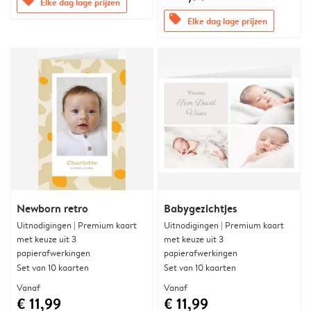
offers
Elke dag lage prijzen
offers
Elke dag lage prijzen
Newborn retro
Babygezichtjes
Uitnodigingen | Premium kaart
Uitnodigingen | Premium kaart
met keuze uit 3
met keuze uit 3
papierafwerkingen
papierafwerkingen
Set van 10 kaarten
Set van 10 kaarten
Vanaf
Vanaf
€ 11,99
€ 11,99