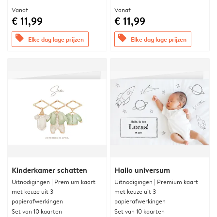
Vanaf
Vanaf
€ 11,99
€ 11,99
offers
offers
Elke dag lage prijzen
Elke dag lage prijzen
Kinderkamer schatten
Hallo universum
Uitnodigingen | Premium kaart
Uitnodigingen | Premium kaart
met keuze uit 3
met keuze uit 3
papierafwerkingen
papierafwerkingen
Set van 10 kaarten
Set van 10 kaarten