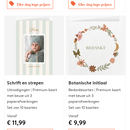
offers
offers
Elke dag lage prijzen
Elke dag lage prijzen
Schrift en strepen
Botanische initiaal
Uitnodigingen | Premium kaart
Bedankkaarten | Premium kaart
met keuze uit 3
met keuze uit 3
papierafwerkingen
papierafwerkingen
Set van 10 kaarten
Set van 10 kaarten
Vanaf
Vanaf
€ 11,99
€ 9,99