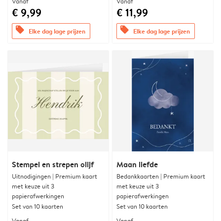
Vanaf
Vanaf
€ 9,99
€ 11,99
offers
offers
Elke dag lage prijzen
Elke dag lage prijzen
Stempel en strepen olijf
Maan liefde
Uitnodigingen | Premium kaart
Bedankkaarten | Premium kaart
met keuze uit 3
met keuze uit 3
papierafwerkingen
papierafwerkingen
Set van 10 kaarten
Set van 10 kaarten
Vanaf
Vanaf