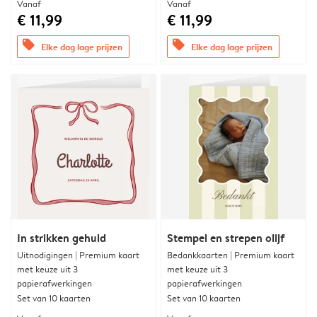
Vanaf
Vanaf
€ 11,99
€ 11,99
offers
offers
Elke dag lage prijzen
Elke dag lage prijzen
In strikken gehuld
Stempel en strepen olijf
Uitnodigingen | Premium kaart
Bedankkaarten | Premium kaart
met keuze uit 3
met keuze uit 3
papierafwerkingen
papierafwerkingen
Set van 10 kaarten
Set van 10 kaarten