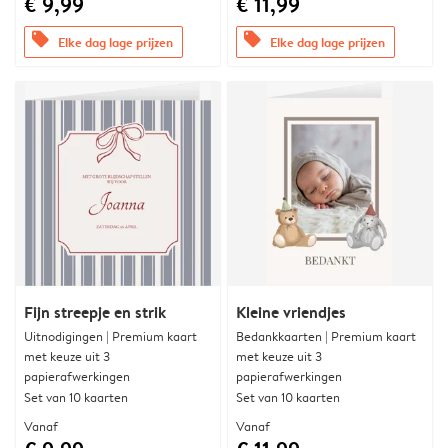
€ 9,99
€ 11,99
offers
offers
Elke dag lage prijzen
Elke dag lage prijzen
Fijn streepje en strik
Kleine vriendjes
Uitnodigingen | Premium kaart
Bedankkaarten | Premium kaart
met keuze uit 3
met keuze uit 3
papierafwerkingen
papierafwerkingen
Set van 10 kaarten
Set van 10 kaarten
Vanaf
Vanaf