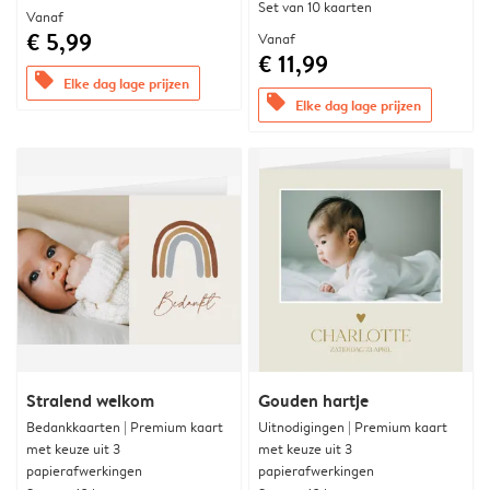
Set van 10 kaarten
Vanaf
€ 5,99
Vanaf
€ 11,99
offers
Elke dag lage prijzen
offers
Elke dag lage prijzen
Stralend welkom
Gouden hartje
Bedankkaarten | Premium kaart
Uitnodigingen | Premium kaart
met keuze uit 3
met keuze uit 3
papierafwerkingen
papierafwerkingen