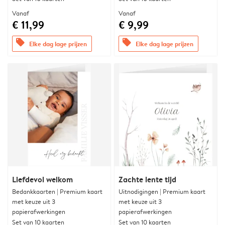
Vanaf
Vanaf
€ 11,99
€ 9,99
offers
offers
Elke dag lage prijzen
Elke dag lage prijzen
Liefdevol welkom
Zachte lente tijd
Bedankkaarten | Premium kaart
Uitnodigingen | Premium kaart
met keuze uit 3
met keuze uit 3
papierafwerkingen
papierafwerkingen
Set van 10 kaarten
Set van 10 kaarten