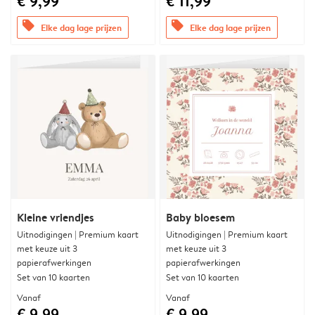
€ 9,99
€ 11,99
offers
offers
Elke dag lage prijzen
Elke dag lage prijzen
Kleine vriendjes
Baby bloesem
Uitnodigingen | Premium kaart
Uitnodigingen | Premium kaart
met keuze uit 3
met keuze uit 3
papierafwerkingen
papierafwerkingen
Set van 10 kaarten
Set van 10 kaarten
Vanaf
Vanaf
€ 9,99
€ 9,99