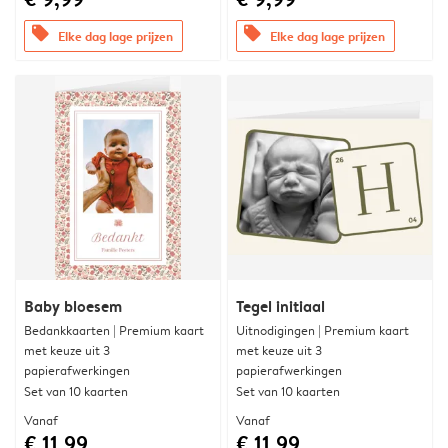
offers
offers
Elke dag lage prijzen
Elke dag lage prijzen
Baby bloesem
Tegel initiaal
Bedankkaarten | Premium kaart
Uitnodigingen | Premium kaart
met keuze uit 3
met keuze uit 3
papierafwerkingen
papierafwerkingen
Set van 10 kaarten
Set van 10 kaarten
Vanaf
Vanaf
€ 11,99
€ 11,99