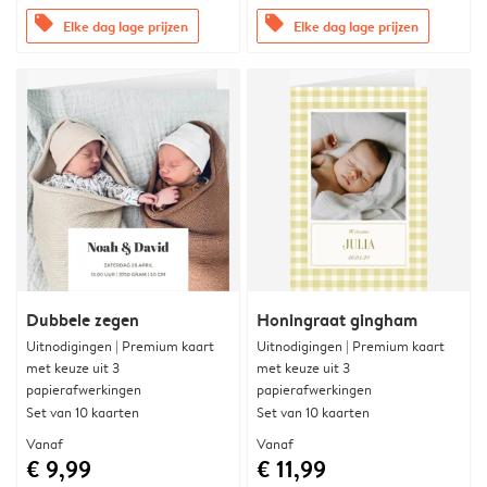
offers
offers
Elke dag lage prijzen
Elke dag lage prijzen
Dubbele zegen
Honingraat gingham
Uitnodigingen | Premium kaart
Uitnodigingen | Premium kaart
met keuze uit 3
met keuze uit 3
papierafwerkingen
papierafwerkingen
Set van 10 kaarten
Set van 10 kaarten
Vanaf
Vanaf
€ 9,99
€ 11,99