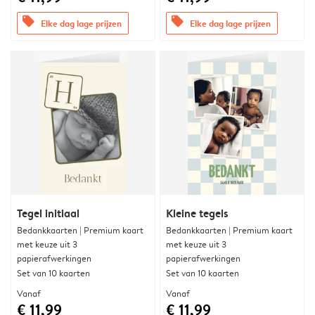
offers
offers
Elke dag lage prijzen
Elke dag lage prijzen
Tegel initiaal
Kleine tegels
Bedankkaarten | Premium kaart
Bedankkaarten | Premium kaart
met keuze uit 3
met keuze uit 3
papierafwerkingen
papierafwerkingen
Set van 10 kaarten
Set van 10 kaarten
Vanaf
Vanaf
€ 11,99
€ 11,99