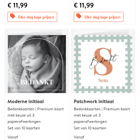
€ 11,99
€ 11,99
offers
offers
Elke dag lage prijzen
Elke dag lage prijzen
Moderne initiaal
Patchwork initiaal
Bedankkaarten | Premium kaart
Bedankkaarten | Premium kaart
met keuze uit 3
met keuze uit 3
papierafwerkingen
papierafwerkingen
Set van 10 kaarten
Set van 10 kaarten
Vanaf
Vanaf