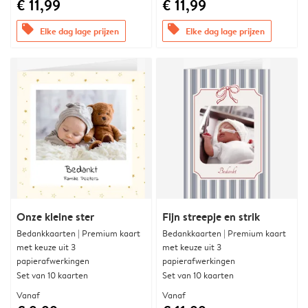
€ 11,99
€ 11,99
offers
offers
Elke dag lage prijzen
Elke dag lage prijzen
Onze kleine ster
Fijn streepje en strik
Bedankkaarten | Premium kaart
Bedankkaarten | Premium kaart
met keuze uit 3
met keuze uit 3
papierafwerkingen
papierafwerkingen
Set van 10 kaarten
Set van 10 kaarten
Vanaf
Vanaf