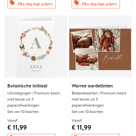
offers
offers
Elke dag lage prijzen
Elke dag lage prijzen
Botanische initiaal
Warme aardetinten
Uitnodigingen | Premium kaart
Bedankkaarten | Premium kaart
met keuze uit 3
met keuze uit 3
papierafwerkingen
papierafwerkingen
Set van 10 kaarten
Set van 10 kaarten
Vanaf
Vanaf
€ 11,99
€ 11,99