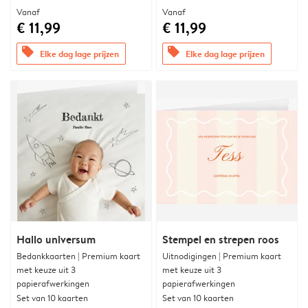
Vanaf
Vanaf
€ 11,99
€ 11,99
offers
offers
Elke dag lage prijzen
Elke dag lage prijzen
Hallo universum
Stempel en strepen roos
Bedankkaarten | Premium kaart
Uitnodigingen | Premium kaart
met keuze uit 3
met keuze uit 3
papierafwerkingen
papierafwerkingen
Set van 10 kaarten
Set van 10 kaarten