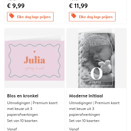
€ 9,99
€ 11,99
offers
offers
Elke dag lage prijzen
Elke dag lage prijzen
Blos en kronkel
Moderne initiaal
Uitnodigingen | Premium kaart
Uitnodigingen | Premium kaart
met keuze uit 3
met keuze uit 3
papierafwerkingen
papierafwerkingen
Set van 10 kaarten
Set van 10 kaarten
Vanaf
Vanaf