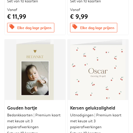
Set van 10 kaarten
Set van 10 kaarten
Vanaf
Vanaf
€ 11,99
€ 9,99
offers
offers
Elke dag lage prijzen
Elke dag lage prijzen
Gouden hartje
Kersen gelukzaligheid
Bedankkaarten | Premium kaart
Uitnodigingen | Premium kaart
met keuze uit 3
met keuze uit 3
papierafwerkingen
papierafwerkingen