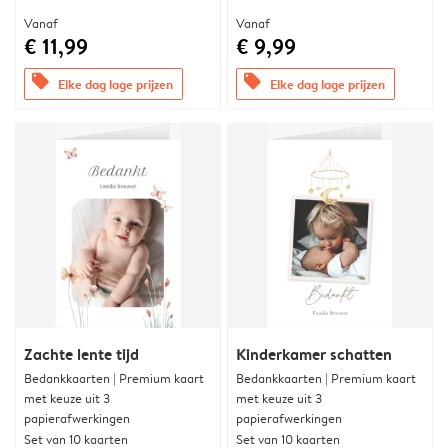
Vanaf
Vanaf
€ 11,99
€ 9,99
offers
offers
Elke dag lage prijzen
Elke dag lage prijzen
Zachte lente tijd
Kinderkamer schatten
Bedankkaarten | Premium kaart
Bedankkaarten | Premium kaart
met keuze uit 3
met keuze uit 3
papierafwerkingen
papierafwerkingen
Set van 10 kaarten
Set van 10 kaarten