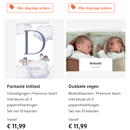
offers
offers
Elke dag lage prijzen
Elke dag lage prijzen
Fantasie initiaal
Dubbele zegen
Uitnodigingen | Premium kaart
Bedankkaarten | Premium kaart
met keuze uit 3
met keuze uit 3
papierafwerkingen
papierafwerkingen
Set van 10 kaarten
Set van 10 kaarten
Vanaf
Vanaf
€ 11,99
€ 11,99