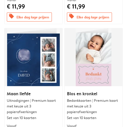
€ 11,99
€ 11,99
offers
offers
Elke dag lage prijzen
Elke dag lage prijzen
Maan liefde
Blos en kronkel
Uitnodigingen | Premium kaart
Bedankkaarten | Premium kaart
met keuze uit 3
met keuze uit 3
papierafwerkingen
papierafwerkingen
Set van 10 kaarten
Set van 10 kaarten
Vanaf
Vanaf