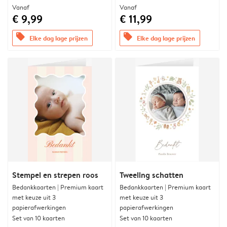
Vanaf
Vanaf
€ 9,99
€ 11,99
offers
offers
Elke dag lage prijzen
Elke dag lage prijzen
Stempel en strepen roos
Tweeling schatten
Bedankkaarten | Premium kaart
Bedankkaarten | Premium kaart
met keuze uit 3
met keuze uit 3
papierafwerkingen
papierafwerkingen
Set van 10 kaarten
Set van 10 kaarten