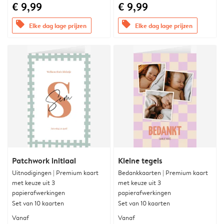
€ 9,99
€ 9,99
offers
offers
Elke dag lage prijzen
Elke dag lage prijzen
Patchwork initiaal
Kleine tegels
Uitnodigingen | Premium kaart
Bedankkaarten | Premium kaart
met keuze uit 3
met keuze uit 3
papierafwerkingen
papierafwerkingen
Set van 10 kaarten
Set van 10 kaarten
Vanaf
Vanaf