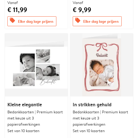
Vanaf
Vanaf
€ 11,99
€ 9,99
offers
offers
Elke dag lage prijzen
Elke dag lage prijzen
Kleine elegantie
In strikken gehuld
Bedankkaarten | Premium kaart
Bedankkaarten | Premium kaart
met keuze uit 3
met keuze uit 3
papierafwerkingen
papierafwerkingen
Set van 10 kaarten
Set van 10 kaarten