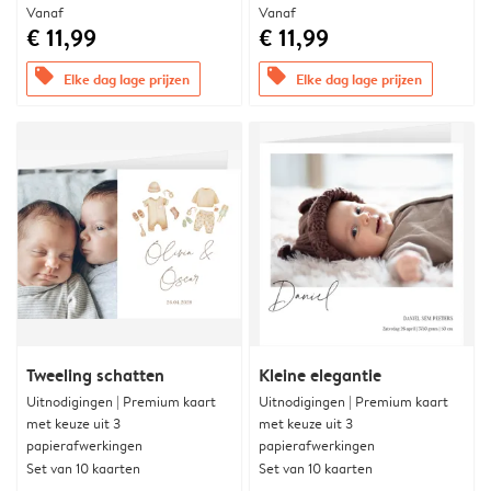
Vanaf
Vanaf
€ 11,99
€ 11,99
offers
offers
Elke dag lage prijzen
Elke dag lage prijzen
Tweeling schatten
Kleine elegantie
Uitnodigingen | Premium kaart
Uitnodigingen | Premium kaart
met keuze uit 3
met keuze uit 3
papierafwerkingen
papierafwerkingen
Set van 10 kaarten
Set van 10 kaarten