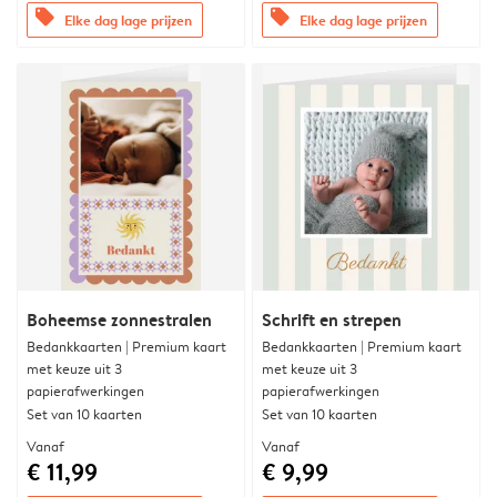
offers
offers
Elke dag lage prijzen
Elke dag lage prijzen
Boheemse zonnestralen
Schrift en strepen
Bedankkaarten | Premium kaart
Bedankkaarten | Premium kaart
met keuze uit 3
met keuze uit 3
papierafwerkingen
papierafwerkingen
Set van 10 kaarten
Set van 10 kaarten
Vanaf
Vanaf
€ 11,99
€ 9,99