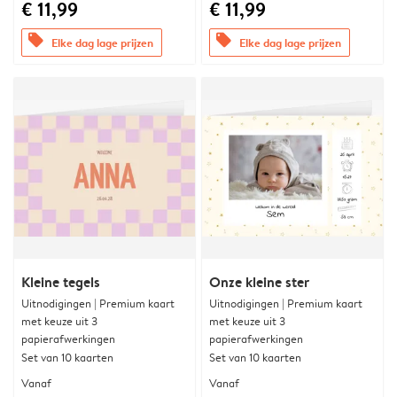
€ 11,99
€ 11,99
offers
offers
Elke dag lage prijzen
Elke dag lage prijzen
Kleine tegels
Onze kleine ster
Uitnodigingen | Premium kaart
Uitnodigingen | Premium kaart
met keuze uit 3
met keuze uit 3
papierafwerkingen
papierafwerkingen
Set van 10 kaarten
Set van 10 kaarten
Vanaf
Vanaf