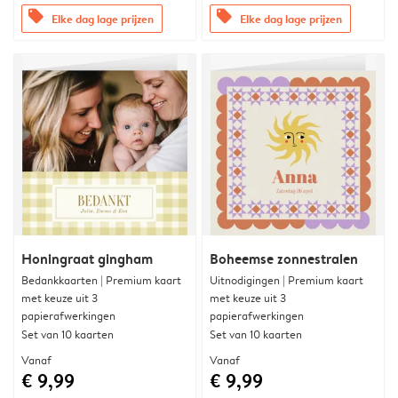
offers
offers
Elke dag lage prijzen
Elke dag lage prijzen
Honingraat gingham
Boheemse zonnestralen
Bedankkaarten | Premium kaart
Uitnodigingen | Premium kaart
met keuze uit 3
met keuze uit 3
papierafwerkingen
papierafwerkingen
Set van 10 kaarten
Set van 10 kaarten
Vanaf
Vanaf
€ 9,99
€ 9,99