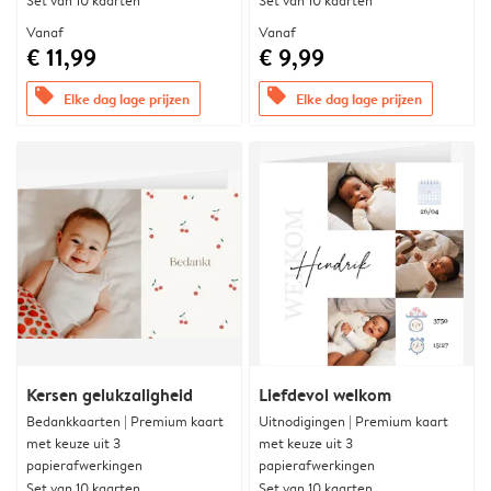
Set van 10 kaarten
Set van 10 kaarten
Vanaf
Vanaf
€ 11,99
€ 9,99
offers
offers
Elke dag lage prijzen
Elke dag lage prijzen
Kersen gelukzaligheid
Liefdevol welkom
Bedankkaarten | Premium kaart
Uitnodigingen | Premium kaart
met keuze uit 3
met keuze uit 3
papierafwerkingen
papierafwerkingen
Set van 10 kaarten
Set van 10 kaarten