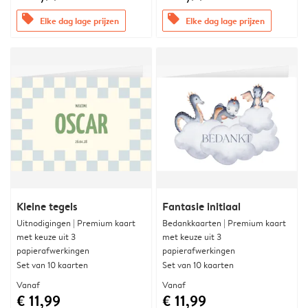
offers
offers
Elke dag lage prijzen
Elke dag lage prijzen
Kleine tegels
Fantasie initiaal
Uitnodigingen | Premium kaart
Bedankkaarten | Premium kaart
met keuze uit 3
met keuze uit 3
papierafwerkingen
papierafwerkingen
Set van 10 kaarten
Set van 10 kaarten
Vanaf
Vanaf
€ 11,99
€ 11,99