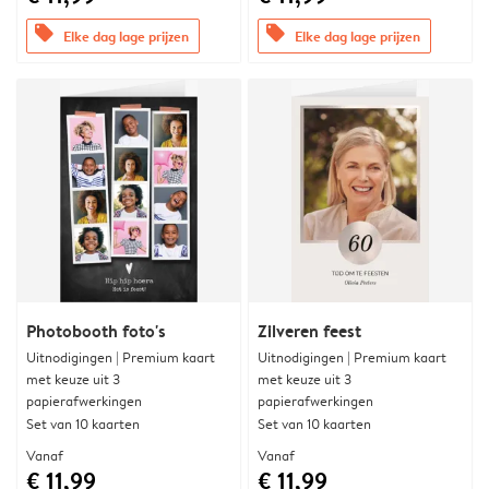
offers
offers
Elke dag lage prijzen
Elke dag lage prijzen
Photobooth foto's
Zilveren feest
Uitnodigingen | Premium kaart
Uitnodigingen | Premium kaart
met keuze uit 3
met keuze uit 3
papierafwerkingen
papierafwerkingen
Set van 10 kaarten
Set van 10 kaarten
Vanaf
Vanaf
€ 11,99
€ 11,99