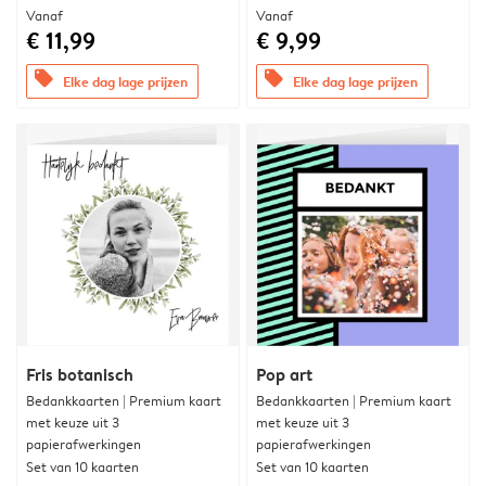
Vanaf
Vanaf
€ 11,99
€ 9,99
offers
offers
Elke dag lage prijzen
Elke dag lage prijzen
Fris botanisch
Pop art
Bedankkaarten | Premium kaart
Bedankkaarten | Premium kaart
met keuze uit 3
met keuze uit 3
papierafwerkingen
papierafwerkingen
Set van 10 kaarten
Set van 10 kaarten