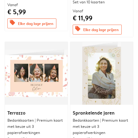
Set van 10 kaarten
Vanaf
€ 5,99
Vanaf
€ 11,99
offers
Elke dag lage prijzen
offers
Elke dag lage prijzen
Terrazzo
Sprankelende jaren
Bedankkaarten | Premium kaart
Bedankkaarten | Premium kaart
met keuze uit 3
met keuze uit 3
papierafwerkingen
papierafwerkingen