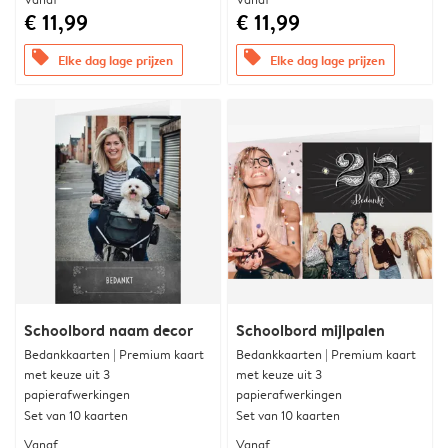
€ 11,99
€ 11,99
offers
offers
Elke dag lage prijzen
Elke dag lage prijzen
Schoolbord naam decor
Schoolbord mijlpalen
Bedankkaarten | Premium kaart
Bedankkaarten | Premium kaart
met keuze uit 3
met keuze uit 3
papierafwerkingen
papierafwerkingen
Set van 10 kaarten
Set van 10 kaarten
Vanaf
Vanaf