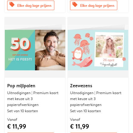
offers
offers
Elke dag lage prijzen
Elke dag lage prijzen
Pop mijlpalen
Zeewezens
Uitnodigingen | Premium kaart
Uitnodigingen | Premium kaart
met keuze uit 3
met keuze uit 3
papierafwerkingen
papierafwerkingen
Set van 10 kaarten
Set van 10 kaarten
Vanaf
Vanaf
€ 11,99
€ 11,99