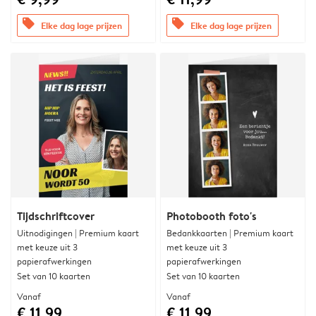
offers
offers
Elke dag lage prijzen
Elke dag lage prijzen
Tijdschriftcover
Photobooth foto's
Uitnodigingen | Premium kaart
Bedankkaarten | Premium kaart
met keuze uit 3
met keuze uit 3
papierafwerkingen
papierafwerkingen
Set van 10 kaarten
Set van 10 kaarten
Vanaf
Vanaf
€ 11,99
€ 11,99