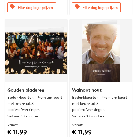
offers
offers
Elke dag lage prijzen
Elke dag lage prijzen
Gouden bladeren
Walnoot hout
Bedankkaarten | Premium kaart
Bedankkaarten | Premium kaart
met keuze uit 3
met keuze uit 3
papierafwerkingen
papierafwerkingen
Set van 10 kaarten
Set van 10 kaarten
Vanaf
Vanaf
€ 11,99
€ 11,99