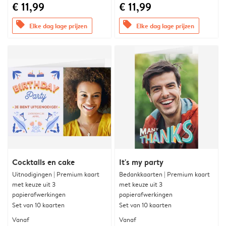
€ 11,99
€ 11,99
offers
offers
Elke dag lage prijzen
Elke dag lage prijzen
Cocktails en cake
It's my party
Uitnodigingen | Premium kaart
Bedankkaarten | Premium kaart
met keuze uit 3
met keuze uit 3
papierafwerkingen
papierafwerkingen
Set van 10 kaarten
Set van 10 kaarten
Vanaf
Vanaf