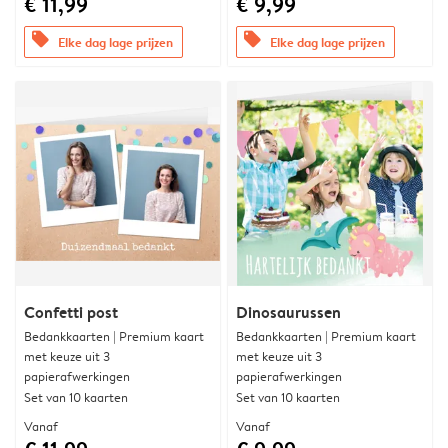
€ 11,99
€ 9,99
offers
offers
Elke dag lage prijzen
Elke dag lage prijzen
Confetti post
Dinosaurussen
Bedankkaarten | Premium kaart
Bedankkaarten | Premium kaart
met keuze uit 3
met keuze uit 3
papierafwerkingen
papierafwerkingen
Set van 10 kaarten
Set van 10 kaarten
Vanaf
Vanaf