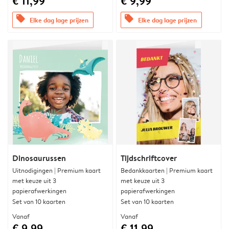
€ 11,99
€ 9,99
offers
offers
Elke dag lage prijzen
Elke dag lage prijzen
Dinosaurussen
Tijdschriftcover
Uitnodigingen | Premium kaart
Bedankkaarten | Premium kaart
met keuze uit 3
met keuze uit 3
papierafwerkingen
papierafwerkingen
Set van 10 kaarten
Set van 10 kaarten
Vanaf
Vanaf
€ 9,99
€ 11,99