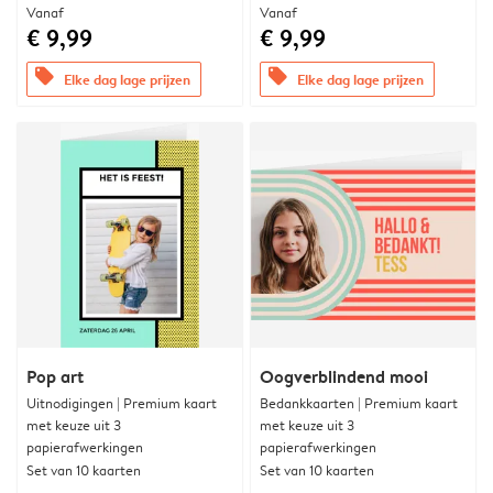
Vanaf
Vanaf
€ 9,99
€ 9,99
offers
offers
Elke dag lage prijzen
Elke dag lage prijzen
Pop art
Oogverblindend mooi
Uitnodigingen | Premium kaart
Bedankkaarten | Premium kaart
met keuze uit 3
met keuze uit 3
papierafwerkingen
papierafwerkingen
Set van 10 kaarten
Set van 10 kaarten