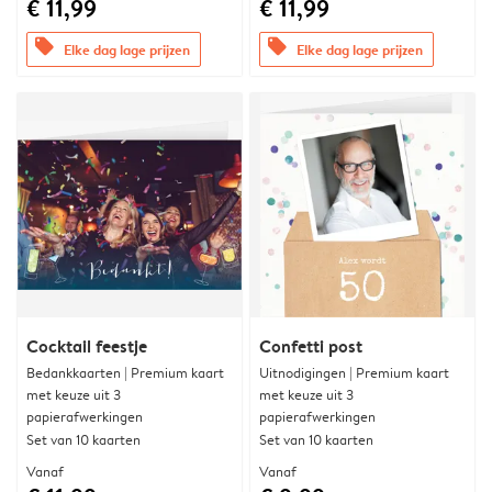
€ 11,99
€ 11,99
offers
offers
Elke dag lage prijzen
Elke dag lage prijzen
Cocktail feestje
Confetti post
Bedankkaarten | Premium kaart
Uitnodigingen | Premium kaart
met keuze uit 3
met keuze uit 3
papierafwerkingen
papierafwerkingen
Set van 10 kaarten
Set van 10 kaarten
Vanaf
Vanaf