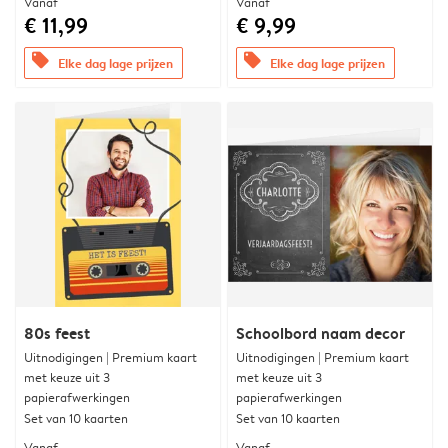
Vanaf
Vanaf
€ 11,99
€ 9,99
offers
offers
Elke dag lage prijzen
Elke dag lage prijzen
80s feest
Schoolbord naam decor
Uitnodigingen | Premium kaart
Uitnodigingen | Premium kaart
met keuze uit 3
met keuze uit 3
papierafwerkingen
papierafwerkingen
Set van 10 kaarten
Set van 10 kaarten
Vanaf
Vanaf