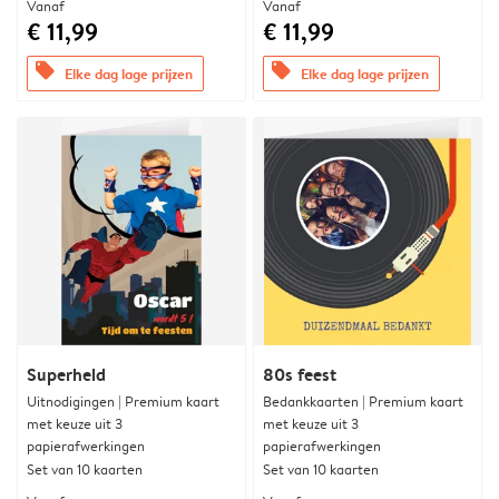
Vanaf
Vanaf
€ 11,99
€ 11,99
offers
offers
Elke dag lage prijzen
Elke dag lage prijzen
Superheld
80s feest
Uitnodigingen | Premium kaart
Bedankkaarten | Premium kaart
met keuze uit 3
met keuze uit 3
papierafwerkingen
papierafwerkingen
Set van 10 kaarten
Set van 10 kaarten