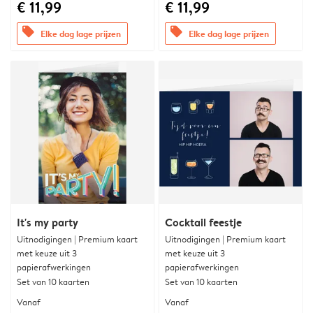
€ 11,99
€ 11,99
offers
offers
Elke dag lage prijzen
Elke dag lage prijzen
It's my party
Cocktail feestje
Uitnodigingen | Premium kaart
Uitnodigingen | Premium kaart
met keuze uit 3
met keuze uit 3
papierafwerkingen
papierafwerkingen
Set van 10 kaarten
Set van 10 kaarten
Vanaf
Vanaf