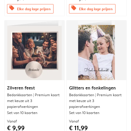
offers
offers
Elke dag lage prijzen
Elke dag lage prijzen
Zilveren feest
Glitters en fonkelingen
Bedankkaarten | Premium kaart
Bedankkaarten | Premium kaart
met keuze uit 3
met keuze uit 3
papierafwerkingen
papierafwerkingen
Set van 10 kaarten
Set van 10 kaarten
Vanaf
Vanaf
€ 9,99
€ 11,99