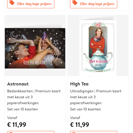
offers
offers
Elke dag lage prijzen
Elke dag lage prijzen
Astronaut
High Tea
Bedankkaarten | Premium kaart
Uitnodigingen | Premium kaart
met keuze uit 3
met keuze uit 3
papierafwerkingen
papierafwerkingen
Set van 10 kaarten
Set van 10 kaarten
Vanaf
Vanaf
€ 11,99
€ 11,99