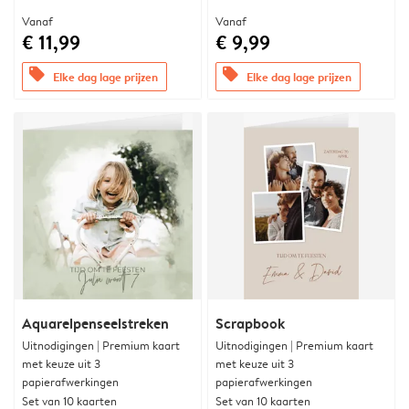
Vanaf
Vanaf
€ 11,99
€ 9,99
offers
offers
Elke dag lage prijzen
Elke dag lage prijzen
Aquarelpenseelstreken
Scrapbook
Uitnodigingen | Premium kaart
Uitnodigingen | Premium kaart
met keuze uit 3
met keuze uit 3
papierafwerkingen
papierafwerkingen
Set van 10 kaarten
Set van 10 kaarten