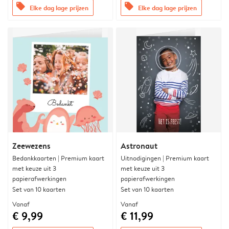
offers
offers
Elke dag lage prijzen
Elke dag lage prijzen
Zeewezens
Astronaut
Bedankkaarten | Premium kaart
Uitnodigingen | Premium kaart
met keuze uit 3
met keuze uit 3
papierafwerkingen
papierafwerkingen
Set van 10 kaarten
Set van 10 kaarten
Vanaf
Vanaf
€ 9,99
€ 11,99