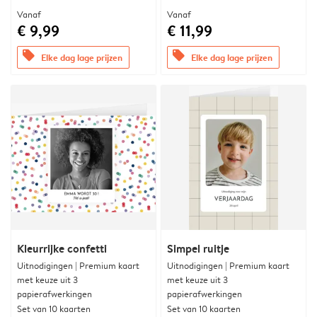
Vanaf
Vanaf
€ 9,99
€ 11,99
offers
offers
Elke dag lage prijzen
Elke dag lage prijzen
Kleurrijke confetti
Simpel ruitje
Uitnodigingen | Premium kaart
Uitnodigingen | Premium kaart
met keuze uit 3
met keuze uit 3
papierafwerkingen
papierafwerkingen
Set van 10 kaarten
Set van 10 kaarten