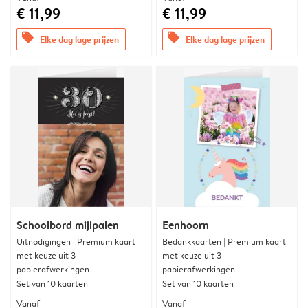
€ 11,99
€ 11,99
offers
offers
Elke dag lage prijzen
Elke dag lage prijzen
Schoolbord mijlpalen
Eenhoorn
Uitnodigingen | Premium kaart
Bedankkaarten | Premium kaart
met keuze uit 3
met keuze uit 3
papierafwerkingen
papierafwerkingen
Set van 10 kaarten
Set van 10 kaarten
Vanaf
Vanaf