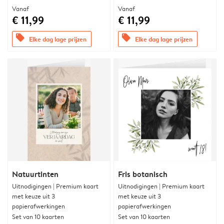
Vanaf
Vanaf
€ 11,99
€ 11,99
offers
offers
Elke dag lage prijzen
Elke dag lage prijzen
Natuurtinten
Fris botanisch
Uitnodigingen | Premium kaart
Uitnodigingen | Premium kaart
met keuze uit 3
met keuze uit 3
papierafwerkingen
papierafwerkingen
Set van 10 kaarten
Set van 10 kaarten