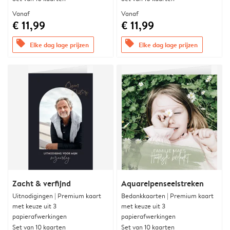
Vanaf
Vanaf
€ 11,99
€ 11,99
offers
offers
Elke dag lage prijzen
Elke dag lage prijzen
Zacht & verfijnd
Aquarelpenseelstreken
Uitnodigingen | Premium kaart
Bedankkaarten | Premium kaart
met keuze uit 3
met keuze uit 3
papierafwerkingen
papierafwerkingen
Set van 10 kaarten
Set van 10 kaarten