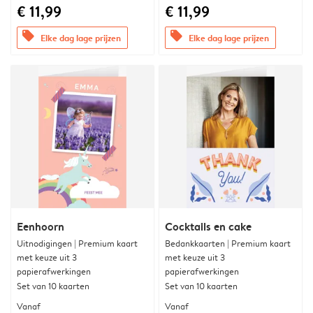
€ 11,99
€ 11,99
offers
offers
Elke dag lage prijzen
Elke dag lage prijzen
Eenhoorn
Cocktails en cake
Uitnodigingen | Premium kaart
Bedankkaarten | Premium kaart
met keuze uit 3
met keuze uit 3
papierafwerkingen
papierafwerkingen
Set van 10 kaarten
Set van 10 kaarten
Vanaf
Vanaf