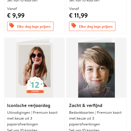
Set van 10 kaarten
Set van 10 kaarten
Vanaf
Vanaf
€ 9,99
€ 11,99
offers
offers
Elke dag lage prijzen
Elke dag lage prijzen
Iconische verjaardag
Zacht & verfijnd
Uitnodigingen | Premium kaart
Bedankkaarten | Premium kaart
met keuze uit 3
met keuze uit 3
papierafwerkingen
papierafwerkingen
Set van 10 kaarten
Set van 10 kaarten