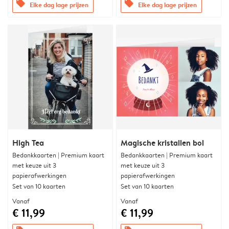
offers
offers
Elke dag lage prijzen
Elke dag lage prijzen
High Tea
Magische kristallen bol
Bedankkaarten | Premium kaart
Bedankkaarten | Premium kaart
met keuze uit 3
met keuze uit 3
papierafwerkingen
papierafwerkingen
Set van 10 kaarten
Set van 10 kaarten
Vanaf
Vanaf
€ 11,99
€ 11,99