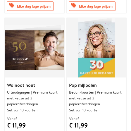
offers
offers
Elke dag lage prijzen
Elke dag lage prijzen
Walnoot hout
Pop mijlpalen
Uitnodigingen | Premium kaart
Bedankkaarten | Premium kaart
met keuze uit 3
met keuze uit 3
papierafwerkingen
papierafwerkingen
Set van 10 kaarten
Set van 10 kaarten
Vanaf
Vanaf
€ 11,99
€ 11,99