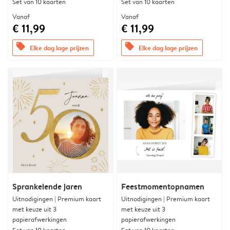
Set van 10 kaarten
Set van 10 kaarten
Vanaf
Vanaf
€ 11,99
€ 11,99
offers
offers
Elke dag lage prijzen
Elke dag lage prijzen
Sprankelende jaren
Feestmomentopnamen
Uitnodigingen | Premium kaart
Uitnodigingen | Premium kaart
met keuze uit 3
met keuze uit 3
papierafwerkingen
papierafwerkingen