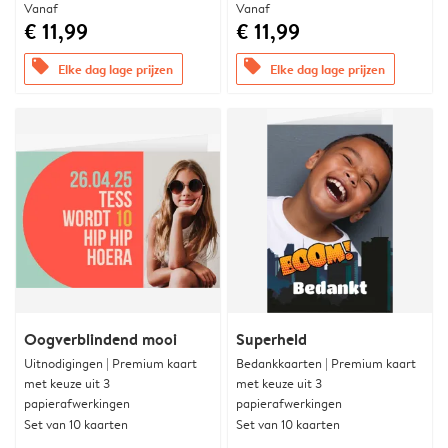
Vanaf
Vanaf
€ 11,99
€ 11,99
offers
offers
Elke dag lage prijzen
Elke dag lage prijzen
Oogverblindend mooi
Superheld
Uitnodigingen | Premium kaart
Bedankkaarten | Premium kaart
met keuze uit 3
met keuze uit 3
papierafwerkingen
papierafwerkingen
Set van 10 kaarten
Set van 10 kaarten