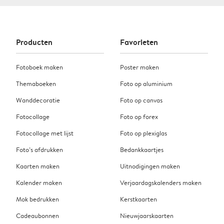
Producten
Favorieten
Fotoboek maken
Poster maken
Themaboeken
Foto op aluminium
Wanddecoratie
Foto op canvas
Fotocollage
Foto op forex
Fotocollage met lijst
Foto op plexiglas
Foto’s afdrukken
Bedankkaartjes
Kaarten maken
Uitnodigingen maken
Kalender maken
Verjaardagskalenders maken
Mok bedrukken
Kerstkaarten
Cadeaubonnen
Nieuwjaarskaarten