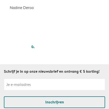
Nadine Deroo
B
filled-pagination
outlined-paginatio
outlined-paginat
outlined-pagin
outlined-pag
outlined-p
Schrijf je in op onze nieuwsbrief en ontvang € 5 korting!
Inschrijven