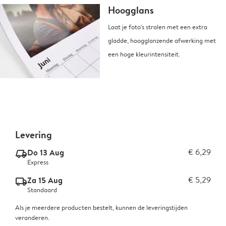
Hoogglans
Laat je foto's stralen met een extra
gladde, hoogglanzende afwerking met
een hoge kleurintensiteit.
Levering
Do 13 Aug
€ 6,29
delivery_express_v2
Express
Za 15 Aug
€ 5,29
delivery_standard_v2
Standaard
Als je meerdere producten bestelt, kunnen de leveringstijden
veranderen.