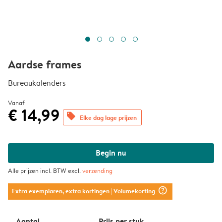
Aardse frames
Bureaukalenders
Vanaf
€ 14,99
offers
Elke dag lage prijzen
Begin nu
Alle prijzen incl. BTW excl.
verzending
question_mark_circle
Extra exemplaren, extra kortingen
| Volumekorting
Aantal
Prijs per stuk