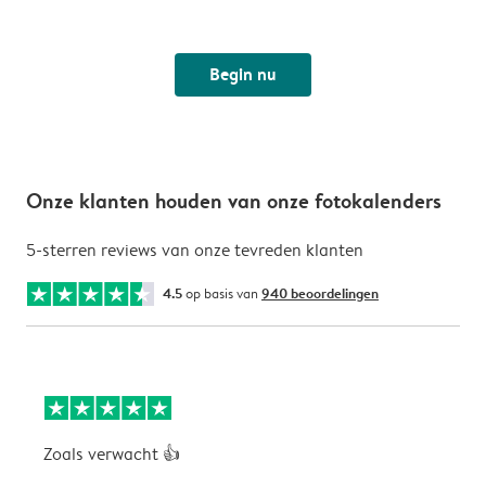
Begin nu
Onze klanten houden van onze fotokalenders
5-sterren reviews van onze tevreden klanten
4.5
op basis van
940 beoordelingen
Zoals verwacht 👍
V