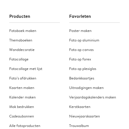
Producten
Favorieten
Fotoboek maken
Poster maken
Themaboeken
Foto op aluminium
Wanddecoratie
Foto op canvas
Fotocollage
Foto op forex
Fotocollage met lijst
Foto op plexiglas
Foto’s afdrukken
Bedankkaartjes
Kaarten maken
Uitnodigingen maken
Kalender maken
Verjaardagskalenders maken
Mok bedrukken
Kerstkaarten
Cadeaubonnen
Nieuwjaarskaarten
Alle fotoproducten
Trouwalbum