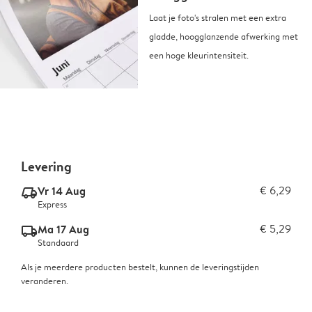
Laat je foto's stralen met een extra
gladde, hoogglanzende afwerking met
een hoge kleurintensiteit.
Levering
Vr 14 Aug
€ 6,29
delivery_express_v2
Express
Ma 17 Aug
€ 5,29
delivery_standard_v2
Standaard
Als je meerdere producten bestelt, kunnen de leveringstijden
veranderen.