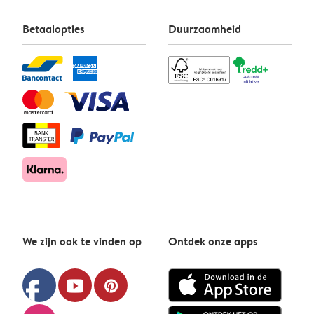
Betaalopties
Duurzaamheid
We zijn ook te vinden op
Ontdek onze apps
facebook
youtube
pinterest