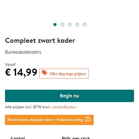
Compleet zwart kader
Bureaukalenders
Vanaf
€ 14,99
offers
Elke dag lage prijzen
Begin nu
Alle prijzen incl. BTW excl.
verzendkosten
question_mark_circle
Bestel meer, bespaar meer
| Volumekorting
Aantal
Prijs per stuk