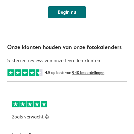
Begin nu
Onze klanten houden van onze fotokalenders
5-sterren reviews van onze tevreden klanten
4.5
op basis van
940 beoordelingen
Zoals verwacht 👍
V