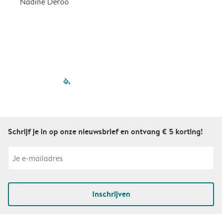
Nadine Deroo
B
filled-pagination
outlined-paginatio
outlined-paginat
outlined-pagin
outlined-pag
outlined-p
Schrijf je in op onze nieuwsbrief en ontvang € 5 korting!
Inschrijven