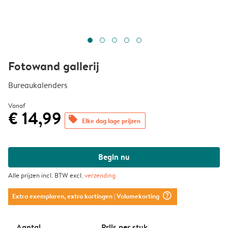
Fotowand gallerij
Bureaukalenders
Vanaf
€ 14,99
offers
Elke dag lage prijzen
Begin nu
Alle prijzen incl. BTW excl.
verzending
question_mark_circle
Extra exemplaren, extra kortingen
| Volumekorting
Aantal
Prijs per stuk