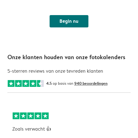
Begin nu
Onze klanten houden van onze fotokalenders
5-sterren reviews van onze tevreden klanten
4.5
op basis van
940 beoordelingen
Zoals verwacht 👍
V