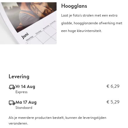
Hoogglans
Laat je foto's stralen met een extra
gladde, hoogglanzende afwerking met
een hoge kleurintensiteit.
Levering
Vr 14 Aug
€ 6,29
delivery_express_v2
Express
Ma 17 Aug
€ 5,29
delivery_standard_v2
Standaard
Als je meerdere producten bestelt, kunnen de leveringstijden
veranderen.