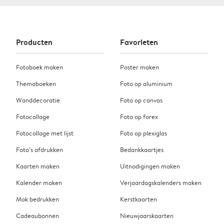
Producten
Favorieten
Fotoboek maken
Poster maken
Themaboeken
Foto op aluminium
Wanddecoratie
Foto op canvas
Fotocollage
Foto op forex
Fotocollage met lijst
Foto op plexiglas
Foto’s afdrukken
Bedankkaartjes
Kaarten maken
Uitnodigingen maken
Kalender maken
Verjaardagskalenders maken
Mok bedrukken
Kerstkaarten
Cadeaubonnen
Nieuwjaarskaarten