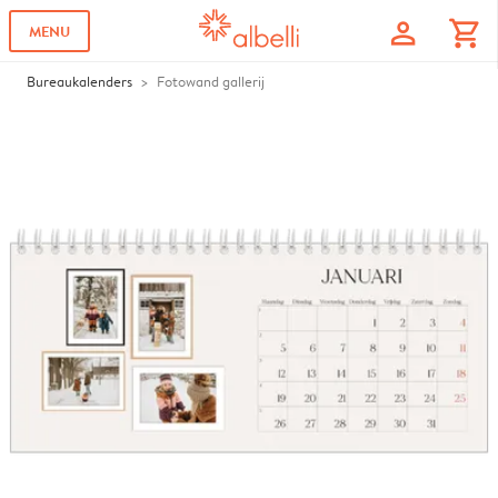
profile
shopping_cart
MENU
Bureaukalenders
Fotowand gallerij