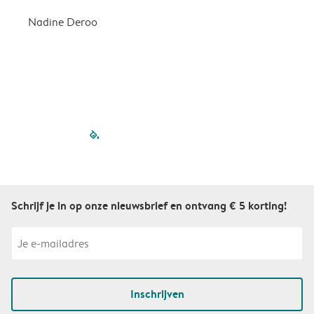
Nadine Deroo
B
filled-pagination
outlined-paginatio
outlined-paginat
outlined-pagin
outlined-pag
outlined-p
Schrijf je in op onze nieuwsbrief en ontvang € 5 korting!
Inschrijven