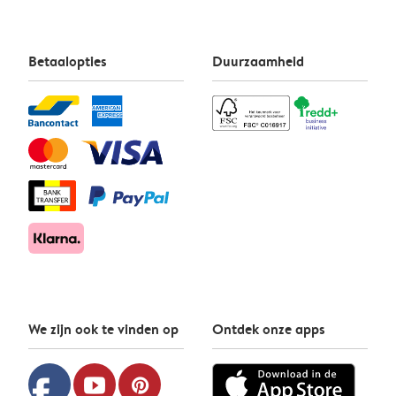
Betaalopties
Duurzaamheid
We zijn ook te vinden op
Ontdek onze apps
facebook
youtube
pinterest