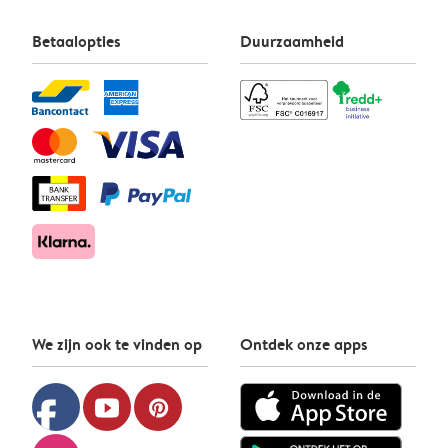
Betaalopties
Duurzaamheid
We zijn ook te vinden op
Ontdek onze apps
facebook
youtube
pinterest