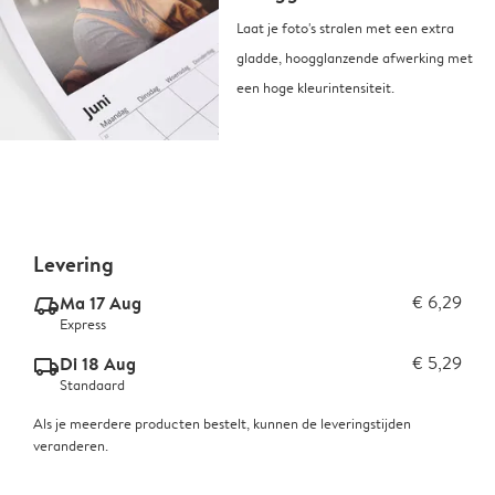
Laat je foto's stralen met een extra
gladde, hoogglanzende afwerking met
een hoge kleurintensiteit.
Levering
Ma 17 Aug
€ 6,29
delivery_express_v2
Express
Di 18 Aug
€ 5,29
delivery_standard_v2
Standaard
Als je meerdere producten bestelt, kunnen de leveringstijden
veranderen.