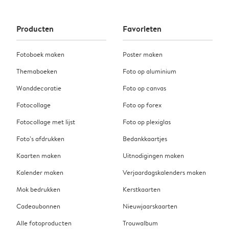
Producten
Favorieten
Fotoboek maken
Poster maken
Themaboeken
Foto op aluminium
Wanddecoratie
Foto op canvas
Fotocollage
Foto op forex
Fotocollage met lijst
Foto op plexiglas
Foto’s afdrukken
Bedankkaartjes
Kaarten maken
Uitnodigingen maken
Kalender maken
Verjaardagskalenders maken
Mok bedrukken
Kerstkaarten
Cadeaubonnen
Nieuwjaarskaarten
Alle fotoproducten
Trouwalbum