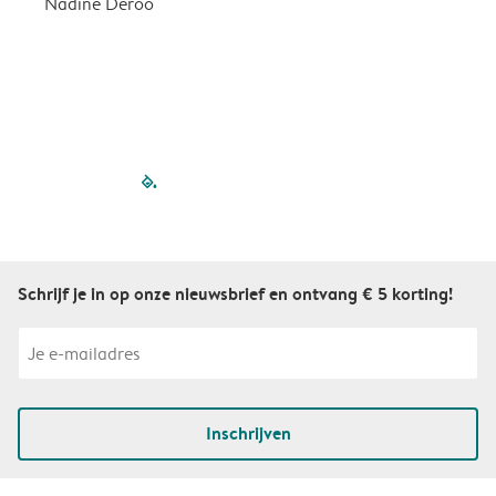
Nadine Deroo
B
filled-pagination
outlined-paginatio
outlined-paginat
outlined-pagin
outlined-pag
outlined-p
Schrijf je in op onze nieuwsbrief en ontvang € 5 korting!
Inschrijven