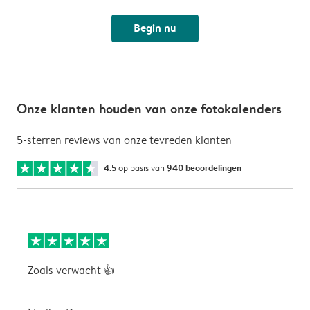
Begin nu
Onze klanten houden van onze fotokalenders
5-sterren reviews van onze tevreden klanten
4.5
op basis van
940 beoordelingen
Zoals verwacht 👍
V