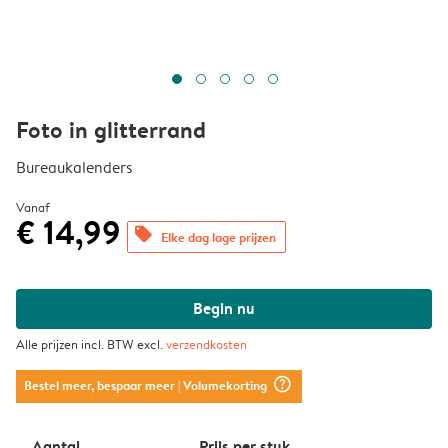
Foto in glitterrand
Bureaukalenders
Vanaf
€ 14,99
offers
Elke dag lage prijzen
Begin nu
Alle prijzen incl. BTW excl.
verzendkosten
question_mark_circle
Bestel meer, bespaar meer
| Volumekorting
Aantal
Prijs per stuk