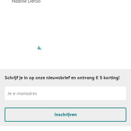
Nadine Deroo
B
filled-pagination
outlined-paginatio
outlined-paginat
outlined-pagin
outlined-pag
outlined-p
Schrijf je in op onze nieuwsbrief en ontvang € 5 korting!
Inschrijven