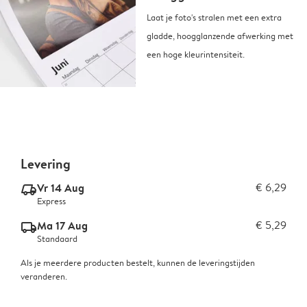
Laat je foto's stralen met een extra
gladde, hoogglanzende afwerking met
een hoge kleurintensiteit.
Levering
Vr 14 Aug
€ 6,29
delivery_express_v2
Express
Ma 17 Aug
€ 5,29
delivery_standard_v2
Standaard
Als je meerdere producten bestelt, kunnen de leveringstijden
veranderen.