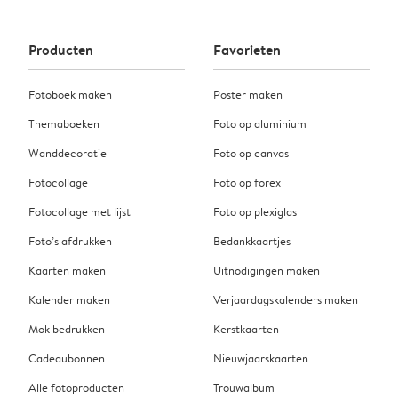
Producten
Favorieten
Fotoboek maken
Poster maken
Themaboeken
Foto op aluminium
Wanddecoratie
Foto op canvas
Fotocollage
Foto op forex
Fotocollage met lijst
Foto op plexiglas
Foto’s afdrukken
Bedankkaartjes
Kaarten maken
Uitnodigingen maken
Kalender maken
Verjaardagskalenders maken
Mok bedrukken
Kerstkaarten
Cadeaubonnen
Nieuwjaarskaarten
Alle fotoproducten
Trouwalbum