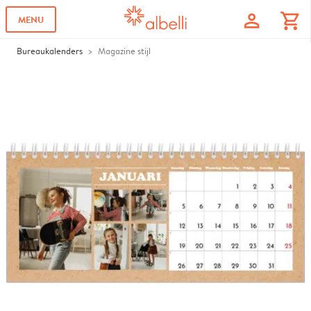
profile
shopping_cart
MENU
Bureaukalenders
Magazine stijl