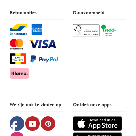
Betaalopties
Duurzaamheid
We zijn ook te vinden op
Ontdek onze apps
facebook
youtube
pinterest