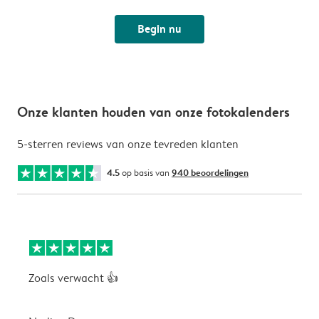
Begin nu
Onze klanten houden van onze fotokalenders
5-sterren reviews van onze tevreden klanten
4.5
op basis van
940 beoordelingen
Zoals verwacht 👍
V