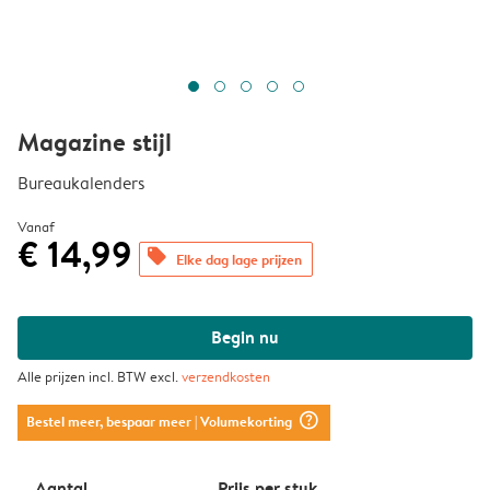
Magazine stijl
Bureaukalenders
Vanaf
€ 14,99
offers
Elke dag lage prijzen
Begin nu
Alle prijzen incl. BTW excl.
verzendkosten
question_mark_circle
Bestel meer, bespaar meer
| Volumekorting
Aantal
Prijs per stuk