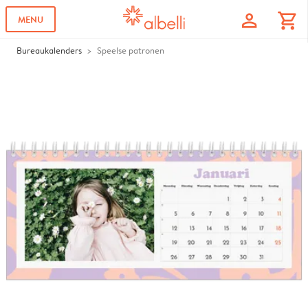
profile
shopping_cart
MENU
Bureaukalenders
Speelse patronen