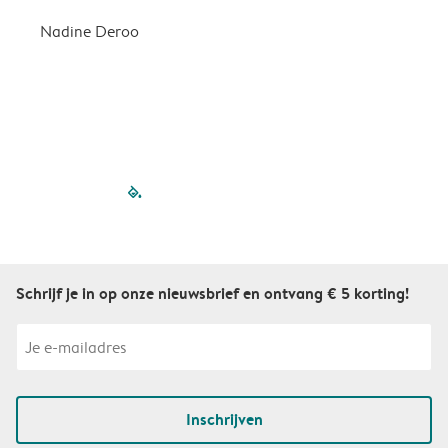
Nadine Deroo
B
filled-pagination
outlined-paginatio
outlined-paginat
outlined-pagin
outlined-pag
outlined-p
Schrijf je in op onze nieuwsbrief en ontvang € 5 korting!
Inschrijven