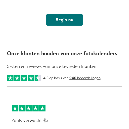
Begin nu
Onze klanten houden van onze fotokalenders
5-sterren reviews van onze tevreden klanten
4.5
op basis van
940 beoordelingen
Zoals verwacht 👍
V