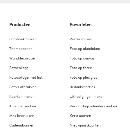
Producten
Favorieten
Fotoboek maken
Poster maken
Themaboeken
Foto op aluminium
Wanddecoratie
Foto op canvas
Fotocollage
Foto op forex
Fotocollage met lijst
Foto op plexiglas
Foto’s afdrukken
Bedankkaartjes
Kaarten maken
Uitnodigingen maken
Kalender maken
Verjaardagskalenders maken
Mok bedrukken
Kerstkaarten
Cadeaubonnen
Nieuwjaarskaarten