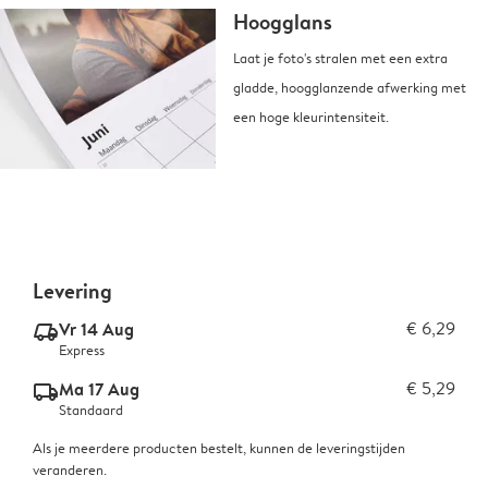
Hoogglans
Laat je foto's stralen met een extra
gladde, hoogglanzende afwerking met
een hoge kleurintensiteit.
Levering
Vr 14 Aug
€ 6,29
delivery_express_v2
Express
Ma 17 Aug
€ 5,29
delivery_standard_v2
Standaard
Als je meerdere producten bestelt, kunnen de leveringstijden
veranderen.