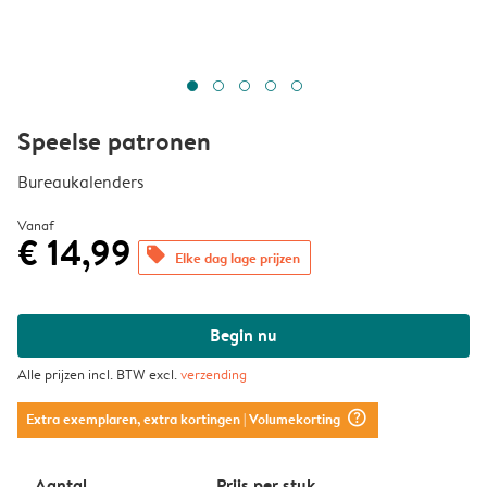
Speelse patronen
Bureaukalenders
Vanaf
€ 14,99
offers
Elke dag lage prijzen
Begin nu
Alle prijzen incl. BTW excl.
verzending
question_mark_circle
Extra exemplaren, extra kortingen
| Volumekorting
Aantal
Prijs per stuk