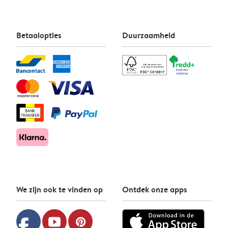
Betaalopties
Duurzaamheid
We zijn ook te vinden op
Ontdek onze apps
facebook
youtube
pinterest