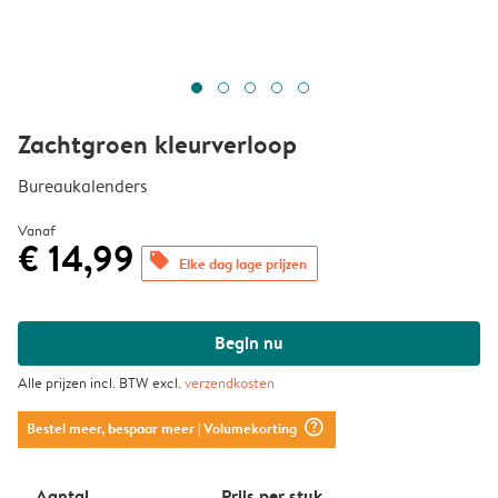
Zachtgroen kleurverloop
Bureaukalenders
Vanaf
€ 14,99
offers
Elke dag lage prijzen
Begin nu
Alle prijzen incl. BTW excl.
verzendkosten
question_mark_circle
Bestel meer, bespaar meer
| Volumekorting
Aantal
Prijs per stuk