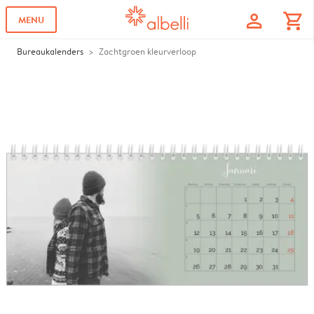
profile
shopping_cart
MENU
Bureaukalenders
Zachtgroen kleurverloop