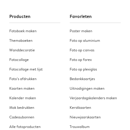
Producten
Favorieten
Fotoboek maken
Poster maken
Themaboeken
Foto op aluminium
Wanddecoratie
Foto op canvas
Fotocollage
Foto op forex
Fotocollage met lijst
Foto op plexiglas
Foto’s afdrukken
Bedankkaartjes
Kaarten maken
Uitnodigingen maken
Kalender maken
Verjaardagskalenders maken
Mok bedrukken
Kerstkaarten
Cadeaubonnen
Nieuwjaarskaarten
Alle fotoproducten
Trouwalbum