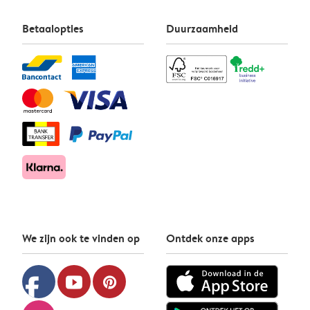
Betaalopties
Duurzaamheid
We zijn ook te vinden op
Ontdek onze apps
facebook
youtube
pinterest