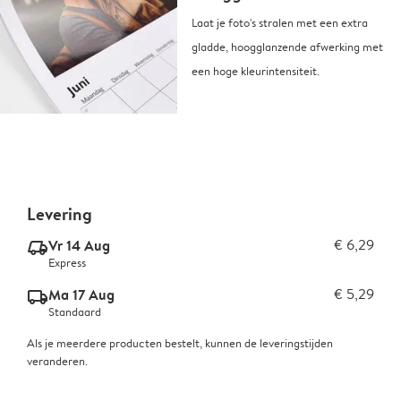
Laat je foto's stralen met een extra
gladde, hoogglanzende afwerking met
een hoge kleurintensiteit.
Levering
Vr 14 Aug
€ 6,29
delivery_express_v2
Express
Ma 17 Aug
€ 5,29
delivery_standard_v2
Standaard
Als je meerdere producten bestelt, kunnen de leveringstijden
veranderen.