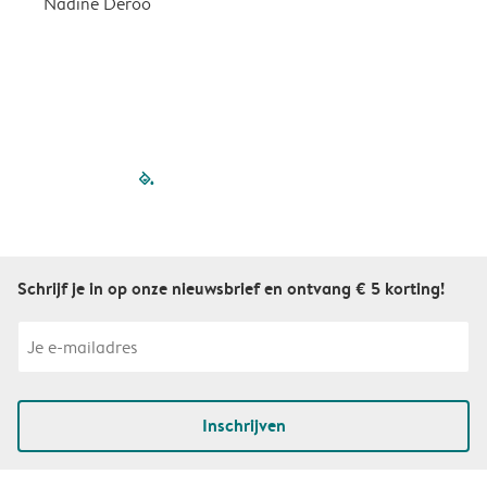
Nadine Deroo
B
filled-pagination
outlined-paginatio
outlined-paginat
outlined-pagin
outlined-pag
outlined-p
Schrijf je in op onze nieuwsbrief en ontvang € 5 korting!
Inschrijven