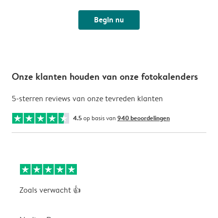
Begin nu
Onze klanten houden van onze fotokalenders
5-sterren reviews van onze tevreden klanten
4.5
op basis van
940 beoordelingen
Zoals verwacht 👍
V