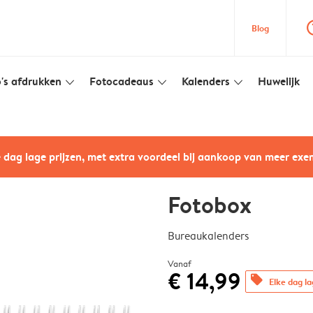
question
Blog
's afdrukken
Fotocadeaus
Kalenders
Huwelijk
slim_arrow_down
slim_arrow_down
slim_arrow_down
e dag lage prijzen, met extra voordeel bij aankoop van meer ex
Fotobox
Bureaukalenders
Vanaf
€ 14,99
offers
Elke dag la