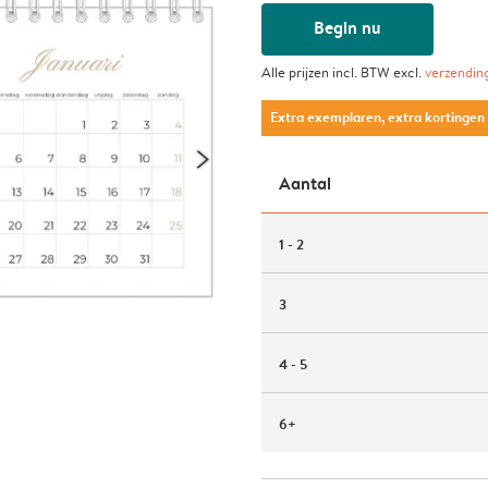
Begin nu
Alle prijzen incl. BTW excl.
verzendin
Extra exemplaren, extra kortingen
Aantal
1 - 2
3
4 - 5
6+