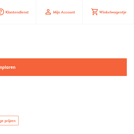
_mark_circle
profile
shopping_cart
Klantendienst
Mijn Account
Winkelwagentje
emplaren
ge prijzen