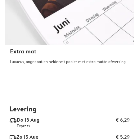
Extra mat
Luxueus, ongecoat en helderwit papier met extra matte afwerking.
Levering
Do 13 Aug
€ 6,29
delivery_express_v2
Express
Za 15 Aug
€ 5,29
delivery_standard_v2