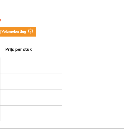
g
question_mark_circle
| Volumekorting
Prijs per stuk