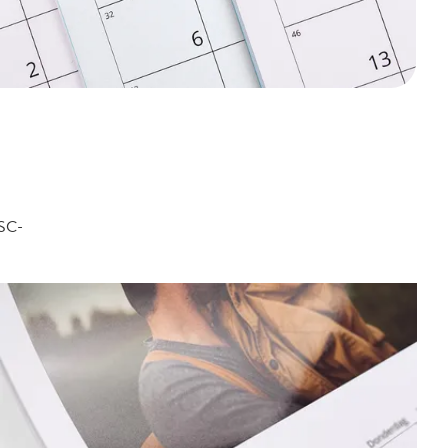
FSC-
.