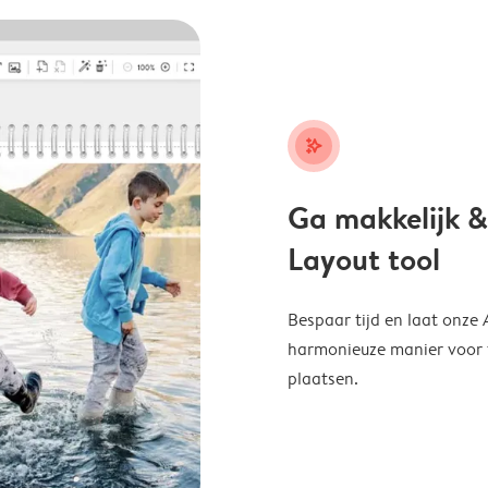
stars_plus
Ga makkelijk &
Layout tool
Bespaar tijd en laat onze
harmonieuze manier voor te
plaatsen.