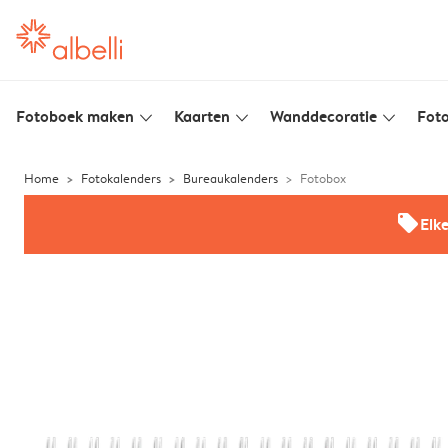
Fotoboek maken
Kaarten
Wanddecoratie
Foto
slim_arrow_down
slim_arrow_down
slim_arrow_down
Home
Fotokalenders
Bureaukalenders
Fotobox
offers
Elk