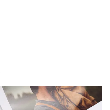
FSC-
.