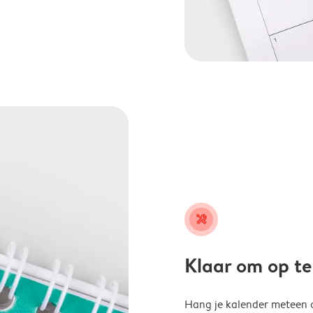
tools
Klaar om op t
Hang je kalender meteen o