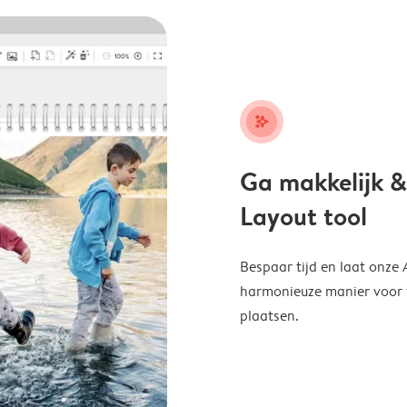
stars_plus
Ga makkelijk &
Layout tool
Bespaar tijd en laat onze
harmonieuze manier voor te
plaatsen.