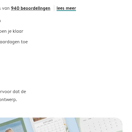
940 beoordelingen
lees meer
s van
h
ben je klaar
jaardagen toe
ervoor dat de
 ontwerp.