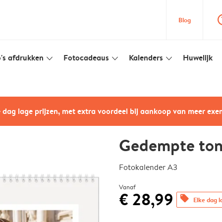
question
Blog
's afdrukken
Fotocadeaus
Kalenders
Huwelijk
slim_arrow_down
slim_arrow_down
slim_arrow_down
e dag lage prijzen, met extra voordeel bij aankoop van meer ex
Gedempte to
Fotokalender A3
Vanaf
€ 28,99
offers
Elke dag l