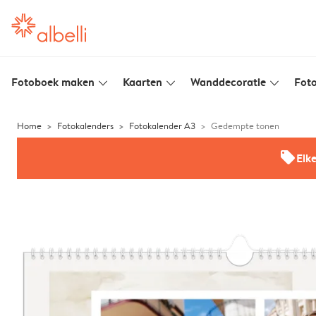
Fotoboek maken
Kaarten
Wanddecoratie
Foto
slim_arrow_down
slim_arrow_down
slim_arrow_down
Home
Fotokalenders
Fotokalender A3
Gedempte tonen
offers
Elk