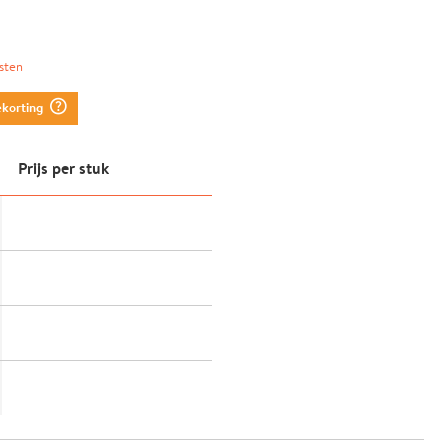
sten
question_mark_circle
ekorting
Prijs per stuk