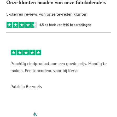
Onze klanten houden van onze fotokalenders
5-sterren reviews van onze tevreden klanten
4.5
op basis van
940 beoordelingen
Prachtig eindproduct aan een goede prijs. Handig te
H
maken. Een topcadeau voor bij Kerst
Patricia Bervoets
filled-pagination
outlined-paginatio
outlined-paginat
outlined-pagin
outlined-pag
outlined-p