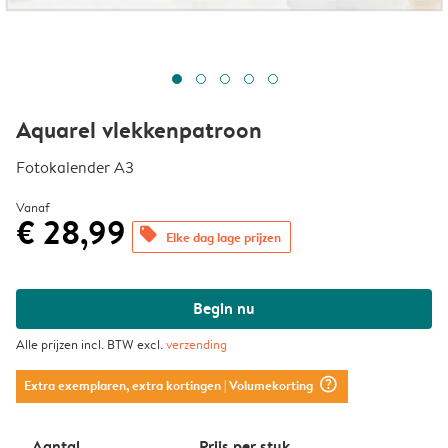
Aquarel vlekkenpatroon
Fotokalender A3
Vanaf
€ 28,99
offers
Elke dag lage prijzen
Begin nu
Alle prijzen incl. BTW excl.
verzending
question_mark_circle
Extra exemplaren, extra kortingen
| Volumekorting
Aantal
Prijs per stuk