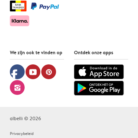
We zijn ook te vinden op
Ontdek onze apps
facebook
youtube
pinterest
instagram
albelli © 2026
Privacybeleid