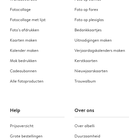
Fotocollage
Foto op forex
Fotocollage met lijst
Foto op plexiglas
Foto’s afdrukken
Bedankkaartjes
Kaarten maken
Uitnodigingen maken
Kalender maken
Verjaardagskalenders maken
Mok bedrukken
Kerstkaarten
Cadeaubonnen
Nieuwjaarskaarten
Alle fotoproducten
Trouwalbum
Help
Over ons
Prijsoverzicht
Over albelli
Grote bestellingen
Duurzaamheid