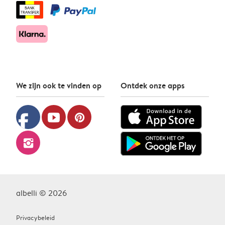
We zijn ook te vinden op
Ontdek onze apps
facebook
youtube
pinterest
instagram
albelli © 2026
Privacybeleid