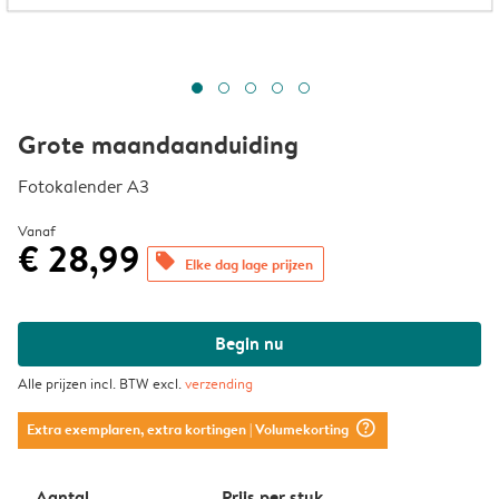
Grote maandaanduiding
Fotokalender A3
Vanaf
€ 28,99
offers
Elke dag lage prijzen
Begin nu
Alle prijzen incl. BTW excl.
verzending
question_mark_circle
Extra exemplaren, extra kortingen
| Volumekorting
Aantal
Prijs per stuk