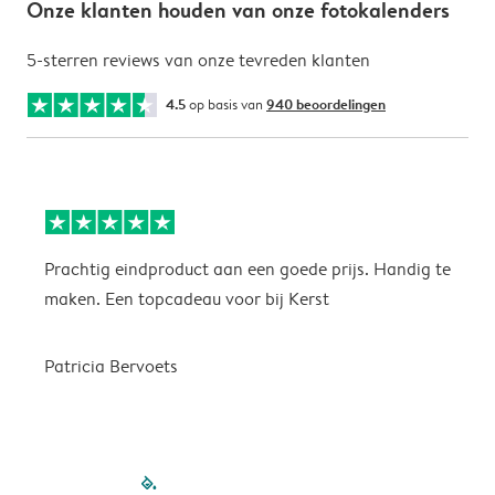
Onze klanten houden van onze fotokalenders
5-sterren reviews van onze tevreden klanten
4.5
op basis van
940 beoordelingen
Prachtig eindproduct aan een goede prijs. Handig te
H
maken. Een topcadeau voor bij Kerst
Patricia Bervoets
filled-pagination
outlined-paginatio
outlined-paginat
outlined-pagin
outlined-pag
outlined-p