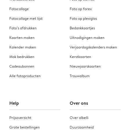
Fotocollage
Foto op forex
Fotocollage met lijst
Foto op plexiglas
Foto’s afdrukken
Bedankkaartjes
Kaarten maken
Uitnodigingen maken
Kalender maken
Verjaardagskalenders maken
Mok bedrukken
Kerstkaarten
Cadeaubonnen
Nieuwjaarskaarten
Alle fotoproducten
Trouwalbum
Help
Over ons
Prijsoverzicht
Over albelli
Grote bestellingen
Duurzaamheid