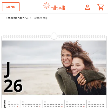
profile
shopping_cart
MENU
Fotokalender A3
Letter stijl