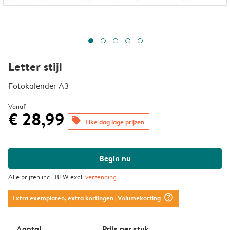
Letter stijl
Fotokalender A3
Vanaf
€ 28,99
offers
Elke dag lage prijzen
Begin nu
Alle prijzen incl. BTW excl.
verzending
question_mark_circle
Extra exemplaren, extra kortingen
| Volumekorting
Aantal
Prijs per stuk