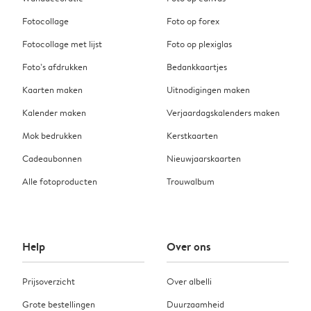
Fotocollage
Foto op forex
Fotocollage met lijst
Foto op plexiglas
Foto’s afdrukken
Bedankkaartjes
Kaarten maken
Uitnodigingen maken
Kalender maken
Verjaardagskalenders maken
Mok bedrukken
Kerstkaarten
Cadeaubonnen
Nieuwjaarskaarten
Alle fotoproducten
Trouwalbum
Help
Over ons
Prijsoverzicht
Over albelli
Grote bestellingen
Duurzaamheid