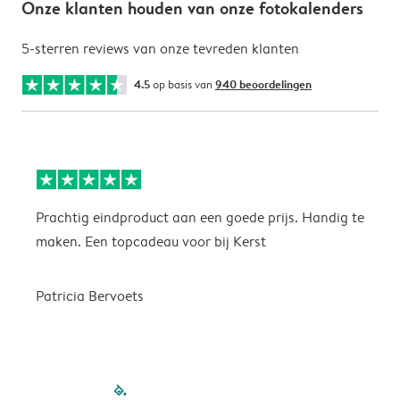
Onze klanten houden van onze fotokalenders
5-sterren reviews van onze tevreden klanten
4.5
op basis van
940 beoordelingen
Prachtig eindproduct aan een goede prijs. Handig te
H
maken. Een topcadeau voor bij Kerst
Patricia Bervoets
filled-pagination
outlined-paginatio
outlined-paginat
outlined-pagin
outlined-pag
outlined-p