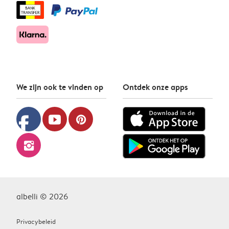
We zijn ook te vinden op
Ontdek onze apps
facebook
youtube
pinterest
instagram
albelli © 2026
Privacybeleid