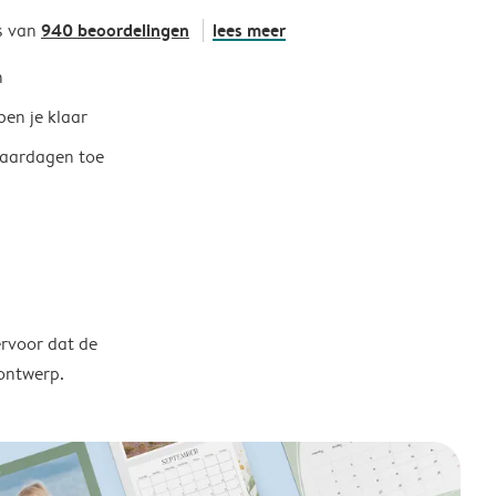
940 beoordelingen
lees meer
s van
h
ben je klaar
jaardagen toe
ervoor dat de
 ontwerp.