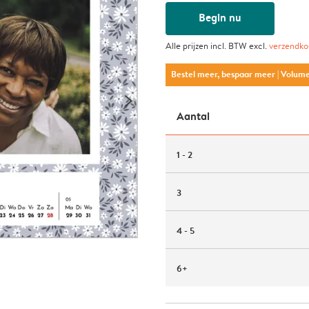
Begin nu
Alle prijzen incl. BTW excl.
verzendko
Bestel meer, bespaar meer
| Volum
Aantal
1 - 2
3
4 - 5
6+