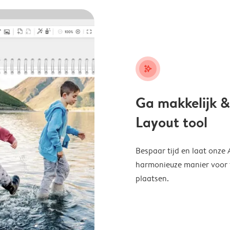
stars_plus
Ga makkelijk &
Layout tool
Bespaar tijd en laat onze
harmonieuze manier voor te
plaatsen.