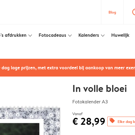
question
Blog
's afdrukken
Fotocadeaus
Kalenders
Huwelijk
slim_arrow_down
slim_arrow_down
slim_arrow_down
e dag lage prijzen, met extra voordeel bij aankoop van meer ex
In volle bloei
Fotokalender A3
Vanaf
€ 28,99
offers
Elke dag l