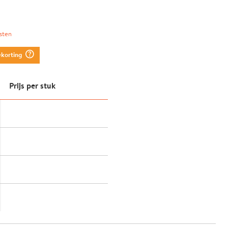
sten
question_mark_circle
ekorting
Prijs per stuk