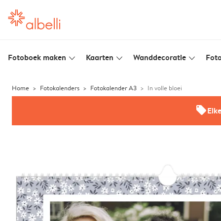
Fotoboek maken
Kaarten
Wanddecoratie
Foto
slim_arrow_down
slim_arrow_down
slim_arrow_down
Home
Fotokalenders
Fotokalender A3
In volle bloei
offers
Elk