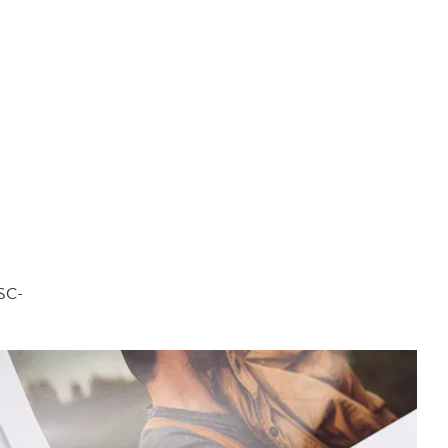
FSC-
.