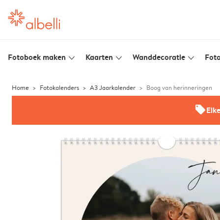
Fotoboek maken
Kaarten
Wanddecoratie
Foto
slim_arrow_down
slim_arrow_down
slim_arrow_down
Home
Fotokalenders
A3 Jaarkalender
Boog van herinneringen
offers
Elk