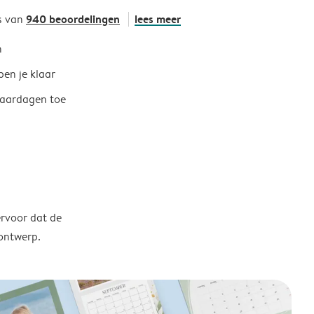
940 beoordelingen
lees meer
s van
h
ben je klaar
jaardagen toe
ervoor dat de
 ontwerp.