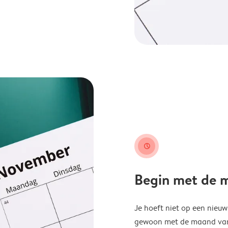
clock
Begin met de ma
Je hoeft niet op een nieu
gewoon met de maand van j