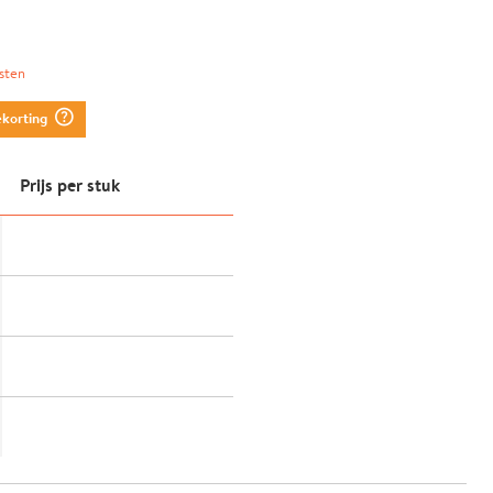
sten
question_mark_circle
ekorting
Prijs per stuk