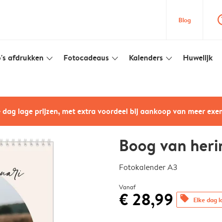
question
Blog
's afdrukken
Fotocadeaus
Kalenders
Huwelijk
slim_arrow_down
slim_arrow_down
slim_arrow_down
e dag lage prijzen, met extra voordeel bij aankoop van meer ex
Boog van heri
Fotokalender A3
Vanaf
€ 28,99
offers
Elke dag l