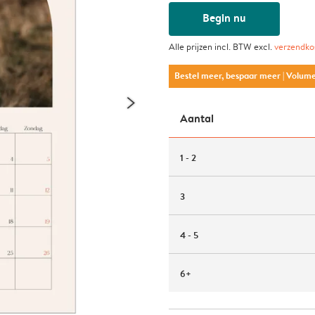
Begin nu
Alle prijzen incl. BTW excl.
verzendko
Bestel meer, bespaar meer
| Volum
Aantal
1 - 2
3
4 - 5
6+