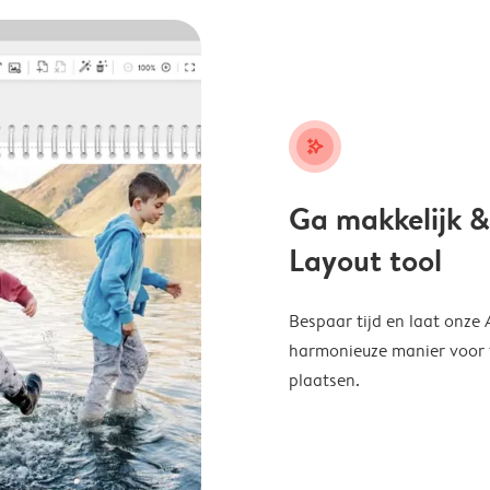
stars_plus
Ga makkelijk &
Layout tool
Bespaar tijd en laat onze
harmonieuze manier voor te
plaatsen.