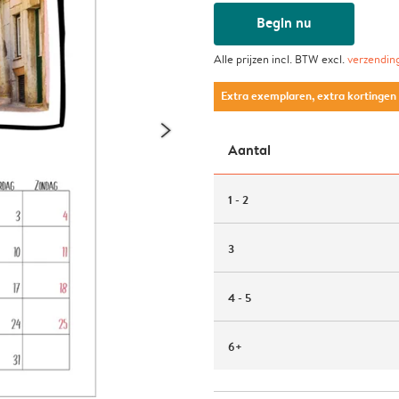
Begin nu
Alle prijzen incl. BTW excl.
verzendin
Extra exemplaren, extra kortingen
Aantal
1 - 2
3
4 - 5
6+