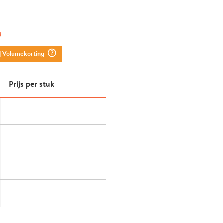
g
question_mark_circle
| Volumekorting
Prijs per stuk