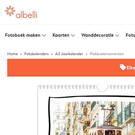
Fotoboek maken
Kaarten
Wanddecoratie
Foto
slim_arrow_down
slim_arrow_down
slim_arrow_down
Home
Fotokalenders
A3 Jaarkalender
Plakboekmomenten
offers
Elk