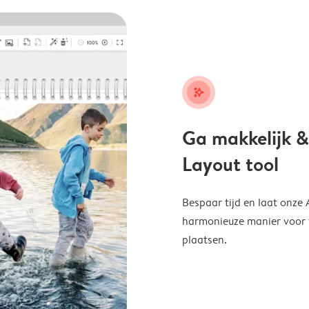
stars_plus
Ga makkelijk &
Layout tool
Bespaar tijd en laat onze
harmonieuze manier voor te
plaatsen.