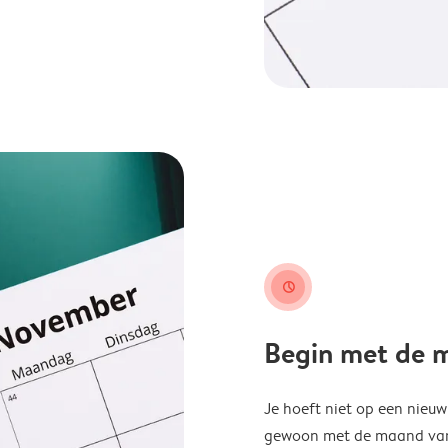
clock
Begin met de ma
Je hoeft niet op een nieu
gewoon met de maand van j