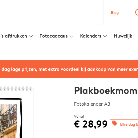
question
Blog
's afdrukken
Fotocadeaus
Kalenders
Huwelijk
slim_arrow_down
slim_arrow_down
slim_arrow_down
e dag lage prijzen, met extra voordeel bij aankoop van meer ex
Plakboekmom
Fotokalender A3
Vanaf
€ 28,99
offers
Elke dag l