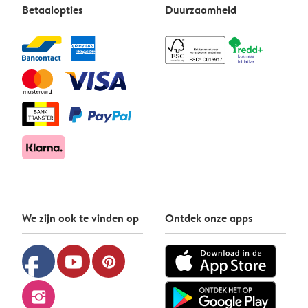
Betaalopties
Duurzaamheid
We zijn ook te vinden op
Ontdek onze apps
facebook
youtube
pinterest
instagram