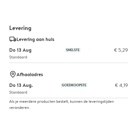
Levering
delivery_standard_v2
Levering aan huis
Do 13 Aug
€ 5,29
SNELSTE
Standaard
marker-pin
Afhaaladres
Do 13 Aug.
€ 4,19
GOEDKOOPSTE
Standaard
Als je meerdere producten bestelt, kunnen de leveringstijden
veranderen.