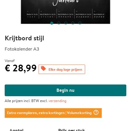
Krijtbord stijl
Fotokalender A3
Vanaf
€ 28,99
offers
Elke dag lage prijzen
Begin nu
Alle prijzen incl. BTW excl.
verzending
question_mark_circle
Extra exemplaren, extra kortingen
| Volumekorting
Aantal
Prijs per stuk