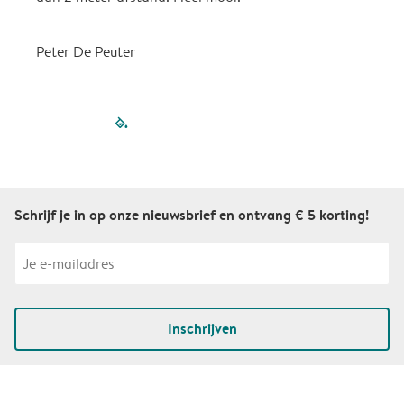
Peter De Peuter
filled-pagination
outlined-paginatio
outlined-paginat
outlined-pagin
outlined-pag
outlined-p
Schrijf je in op onze nieuwsbrief en ontvang € 5 korting!
Inschrijven