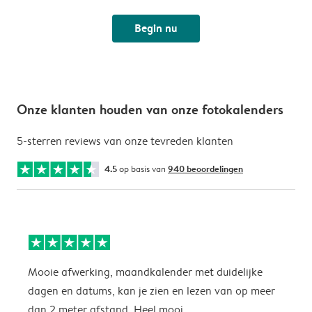
Begin nu
Onze klanten houden van onze fotokalenders
5-sterren reviews van onze tevreden klanten
4.5
op basis van
940 beoordelingen
Mooie afwerking, maandkalender met duidelijke
H
dagen en datums, kan je zien en lezen van op meer
z
dan 2 meter afstand. Heel mooi.