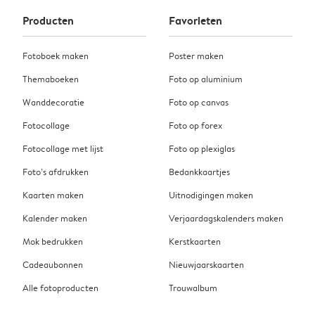
Producten
Favorieten
Fotoboek maken
Poster maken
Themaboeken
Foto op aluminium
Wanddecoratie
Foto op canvas
Fotocollage
Foto op forex
Fotocollage met lijst
Foto op plexiglas
Foto’s afdrukken
Bedankkaartjes
Kaarten maken
Uitnodigingen maken
Kalender maken
Verjaardagskalenders maken
Mok bedrukken
Kerstkaarten
Cadeaubonnen
Nieuwjaarskaarten
Alle fotoproducten
Trouwalbum