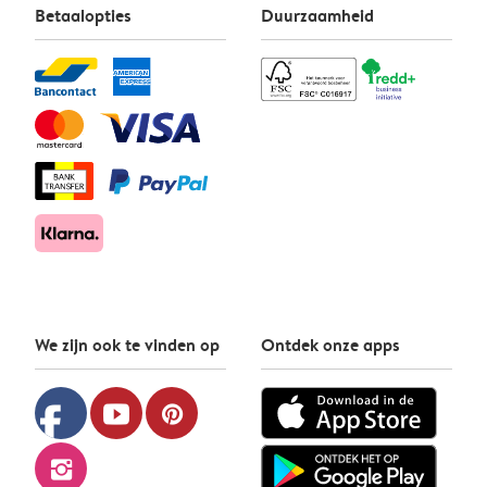
Betaalopties
Duurzaamheid
We zijn ook te vinden op
Ontdek onze apps
facebook
youtube
pinterest
instagram