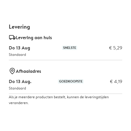
Levering
delivery_standard_v2
Levering aan huis
Do 13 Aug
€ 5,29
SNELSTE
Standaard
marker-pin
Afhaaladres
Do 13 Aug.
€ 4,19
GOEDKOOPSTE
Standaard
Als je meerdere producten bestelt, kunnen de leveringstijden
veranderen.