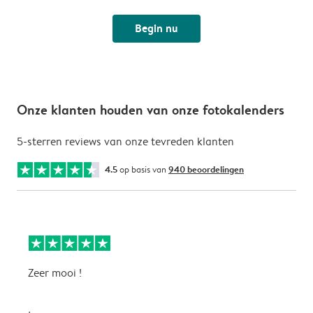
Begin nu
Onze klanten houden van onze fotokalenders
5-sterren reviews van onze tevreden klanten
4.5
op basis van
940 beoordelingen
Zeer mooi !
H
f
f