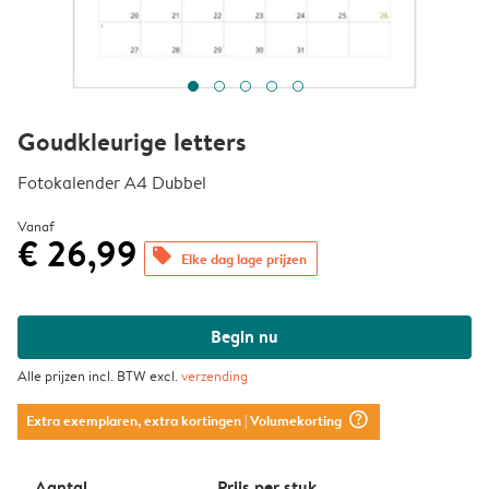
Goudkleurige letters
Fotokalender A4 Dubbel
Vanaf
€ 26,99
offers
Elke dag lage prijzen
Begin nu
Alle prijzen incl. BTW excl.
verzending
question_mark_circle
Extra exemplaren, extra kortingen
| Volumekorting
Aantal
Prijs per stuk