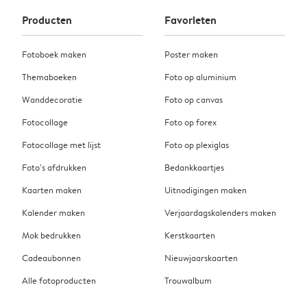
Producten
Favorieten
Fotoboek maken
Poster maken
Themaboeken
Foto op aluminium
Wanddecoratie
Foto op canvas
Fotocollage
Foto op forex
Fotocollage met lijst
Foto op plexiglas
Foto’s afdrukken
Bedankkaartjes
Kaarten maken
Uitnodigingen maken
Kalender maken
Verjaardagskalenders maken
Mok bedrukken
Kerstkaarten
Cadeaubonnen
Nieuwjaarskaarten
Alle fotoproducten
Trouwalbum