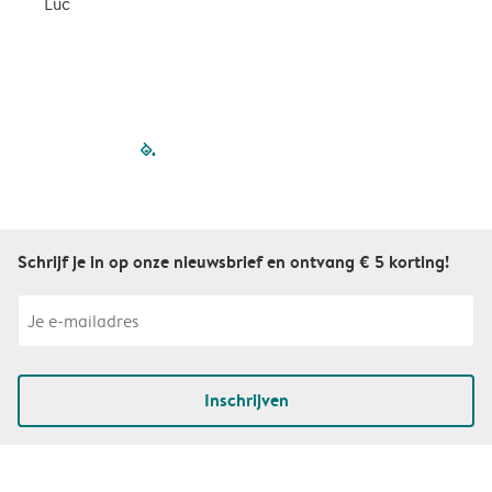
Luc
S
filled-pagination
outlined-paginatio
outlined-paginat
outlined-pagin
outlined-pag
outlined-p
Schrijf je in op onze nieuwsbrief en ontvang € 5 korting!
Inschrijven