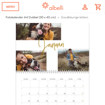
profile
shopping_cart
MENU
Fotokalender A4 Dubbel (30 x 40 cm)
Goudkleurige letters