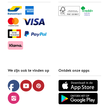
We zijn ook te vinden op
Ontdek onze apps
facebook
youtube
pinterest
instagram