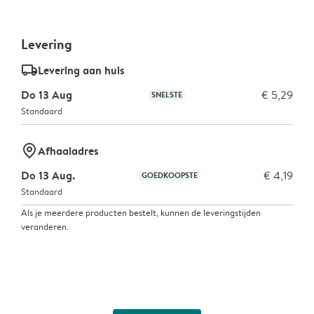
Levering
delivery_standard_v2
Levering aan huis
Do 13 Aug
€ 5,29
SNELSTE
Standaard
marker-pin
Afhaaladres
Do 13 Aug.
€ 4,19
GOEDKOOPSTE
Standaard
Als je meerdere producten bestelt, kunnen de leveringstijden
veranderen.