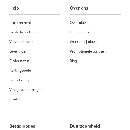
Help
Over ons
Prijsoverzicht
Over albelli
Grote bestellingen
Duurzaamheid
Verzendkosten
Werken bij albelli
Levertijden
Promotionele partners
Orderstatus
Blog
Kortingscode
Black Friday
Veelgestelde vragen
Contact
Betaalopties
Duurzaamheid