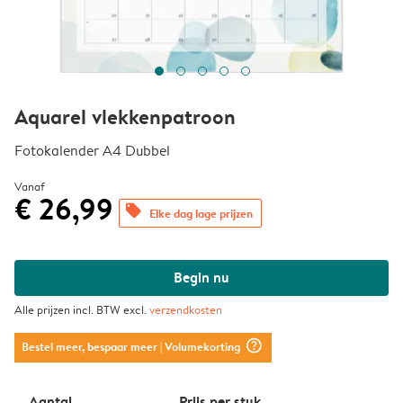
Aquarel vlekkenpatroon
Fotokalender A4 Dubbel
Vanaf
€ 26,99
offers
Elke dag lage prijzen
Begin nu
Alle prijzen incl. BTW excl.
verzendkosten
question_mark_circle
Bestel meer, bespaar meer
| Volumekorting
Aantal
Prijs per stuk