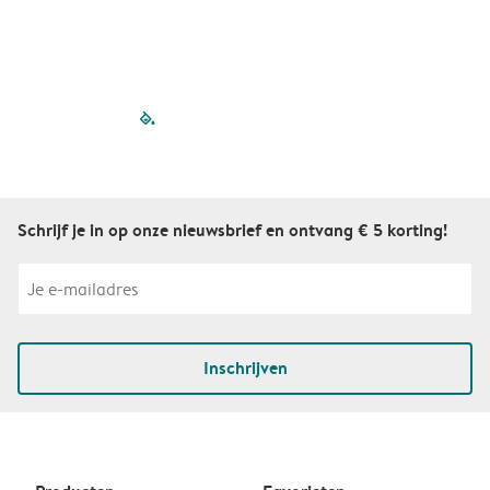
S
filled-pagination
outlined-paginatio
outlined-paginat
outlined-pagin
outlined-pag
outlined-p
Schrijf je in op onze nieuwsbrief en ontvang € 5 korting!
Inschrijven