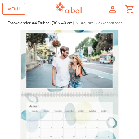
profile
shopping_cart
MENU
Fotokalender A4 Dubbel (30 x 40 cm)
Aquarel vlekkenpatroon