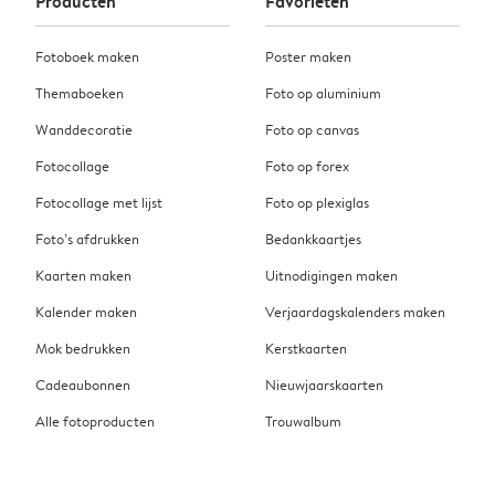
Producten
Favorieten
Fotoboek maken
Poster maken
Themaboeken
Foto op aluminium
Wanddecoratie
Foto op canvas
Fotocollage
Foto op forex
Fotocollage met lijst
Foto op plexiglas
Foto’s afdrukken
Bedankkaartjes
Kaarten maken
Uitnodigingen maken
Kalender maken
Verjaardagskalenders maken
Mok bedrukken
Kerstkaarten
Cadeaubonnen
Nieuwjaarskaarten
Alle fotoproducten
Trouwalbum