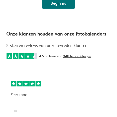
Begin nu
Onze klanten houden van onze fotokalenders
5-sterren reviews van onze tevreden klanten
4.5
op basis van
940 beoordelingen
Zeer mooi !
H
f
f
Luc