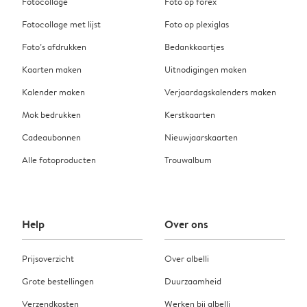
Fotocollage
Foto op forex
Fotocollage met lijst
Foto op plexiglas
Foto’s afdrukken
Bedankkaartjes
Kaarten maken
Uitnodigingen maken
Kalender maken
Verjaardagskalenders maken
Mok bedrukken
Kerstkaarten
Cadeaubonnen
Nieuwjaarskaarten
Alle fotoproducten
Trouwalbum
Help
Over ons
Prijsoverzicht
Over albelli
Grote bestellingen
Duurzaamheid
Verzendkosten
Werken bij albelli