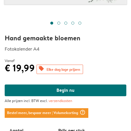
Hand gemaakte bloemen
Fotokalender A4
Vanaf
€ 19,99
offers
Elke dag lage prijzen
Begin nu
Alle prijzen incl. BTW excl.
verzendkosten
question_mark_circle
Bestel meer, bespaar meer
| Volumekorting
Aantal
Prijs per stuk