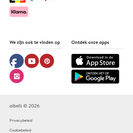
We zijn ook te vinden op
Ontdek onze apps
facebook
youtube
pinterest
instagram
albelli © 2026
Privacybeleid
Cookiebeleid