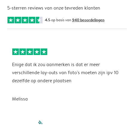
5-sterren reviews van onze tevreden klanten
4.5
op basis van
940 beoordelingen
Enige dat ik zou aanmerken is dat er meer
P
verschillende lay-outs van foto's moeten zijn ipv 10
dezelfde op andere plaatsen
P
Melissa
filled-pagination
outlined-paginatio
outlined-paginat
outlined-pagin
outlined-pag
outlined-p