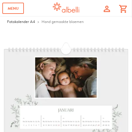
profile
shopping_cart
MENU
Fotokalender A4
Hand gemaakte bloemen