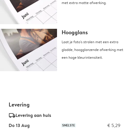
met extra matte afwerking.
Hoogglans
Laat je foto's stralen met een extra
gladde, hoogglanzende afwerking met
een hoge kleurintensiteit.
Levering
delivery_standard_v2
Levering aan huis
Do 13 Aug
€ 5,29
SNELSTE