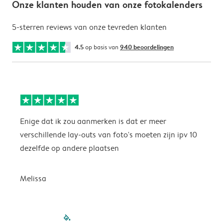
Onze klanten houden van onze fotokalenders
5-sterren reviews van onze tevreden klanten
4.5
op basis van
940 beoordelingen
Enige dat ik zou aanmerken is dat er meer
P
verschillende lay-outs van foto's moeten zijn ipv 10
dezelfde op andere plaatsen
P
Melissa
filled-pagination
outlined-paginatio
outlined-paginat
outlined-pagin
outlined-pag
outlined-p