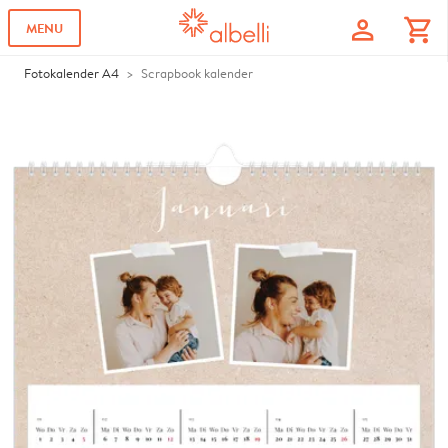
profile
shopping_cart
MENU
Fotokalender A4
Scrapbook kalender