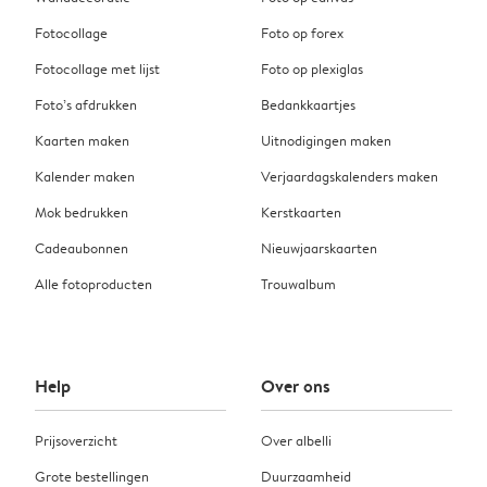
Fotocollage
Foto op forex
Fotocollage met lijst
Foto op plexiglas
Foto’s afdrukken
Bedankkaartjes
Kaarten maken
Uitnodigingen maken
Kalender maken
Verjaardagskalenders maken
Mok bedrukken
Kerstkaarten
Cadeaubonnen
Nieuwjaarskaarten
Alle fotoproducten
Trouwalbum
Help
Over ons
Prijsoverzicht
Over albelli
Grote bestellingen
Duurzaamheid