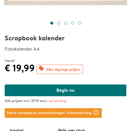
Scrapbook kalender
Fotokalender A4
Vanaf
€ 19,99
offers
Elke dag lage prijzen
Begin nu
Alle prijzen incl. BTW excl.
verzending
question_mark_circle
Extra exemplaren, extra kortingen
| Volumekorting
Aantal
Prijs per stuk