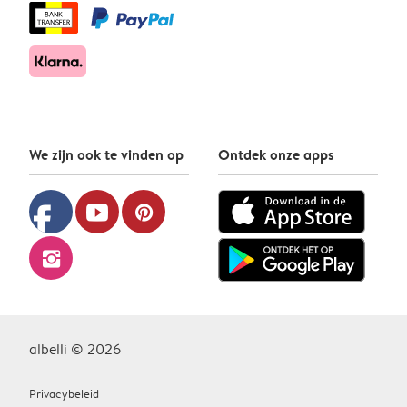
We zijn ook te vinden op
Ontdek onze apps
facebook
youtube
pinterest
instagram
albelli © 2026
Privacybeleid