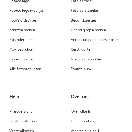
Fotocollage
Foto op forex
Fotocollage met lijst
Foto op plexiglas
Foto’s afdrukken
Bedankkaartjes
Kaarten maken
Uitnodigingen maken
Kalender maken
Verjaardagskalenders maken
Mok bedrukken
Kerstkaarten
Cadeaubonnen
Nieuwjaarskaarten
Alle fotoproducten
Trouwalbum
Help
Over ons
Prijsoverzicht
Over albelli
Grote bestellingen
Duurzaamheid
Verzendkosten
Werken bij albelli