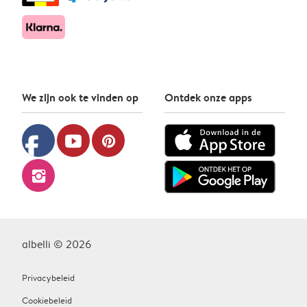
We zijn ook te vinden op
Ontdek onze apps
facebook
youtube
pinterest
instagram
albelli © 2026
Privacybeleid
Cookiebeleid