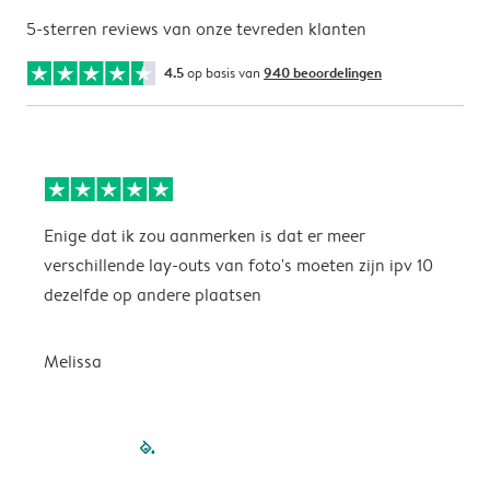
5-sterren reviews van onze tevreden klanten
4.5
op basis van
940 beoordelingen
Enige dat ik zou aanmerken is dat er meer
P
verschillende lay-outs van foto's moeten zijn ipv 10
dezelfde op andere plaatsen
P
Melissa
filled-pagination
outlined-paginatio
outlined-paginat
outlined-pagin
outlined-pag
outlined-p