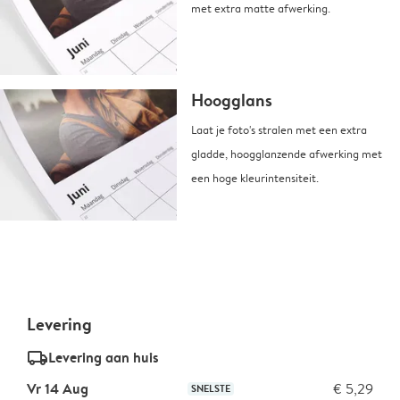
met extra matte afwerking.
Hoogglans
Laat je foto's stralen met een extra
gladde, hoogglanzende afwerking met
een hoge kleurintensiteit.
Levering
delivery_standard_v2
Levering aan huis
Vr 14 Aug
€ 5,29
SNELSTE