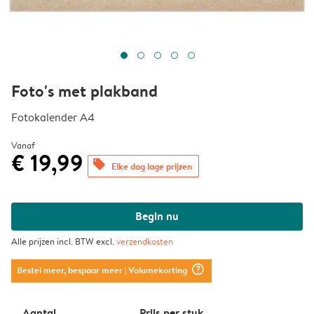
Foto's met plakband
Fotokalender A4
Vanaf
€ 19,99
offers
Elke dag lage prijzen
Begin nu
Alle prijzen incl. BTW excl.
verzendkosten
question_mark_circle
Bestel meer, bespaar meer
| Volumekorting
Aantal
Prijs per stuk