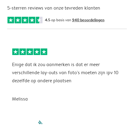
5-sterren reviews van onze tevreden klanten
4.5
op basis van
940 beoordelingen
Enige dat ik zou aanmerken is dat er meer
P
verschillende lay-outs van foto's moeten zijn ipv 10
dezelfde op andere plaatsen
P
Melissa
filled-pagination
outlined-paginatio
outlined-paginat
outlined-pagin
outlined-pag
outlined-p