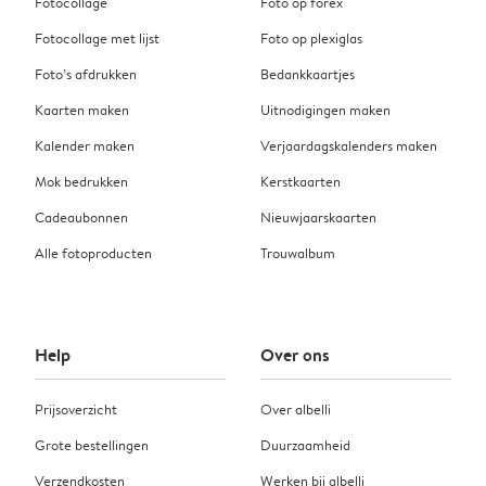
Fotocollage
Foto op forex
Fotocollage met lijst
Foto op plexiglas
Foto’s afdrukken
Bedankkaartjes
Kaarten maken
Uitnodigingen maken
Kalender maken
Verjaardagskalenders maken
Mok bedrukken
Kerstkaarten
Cadeaubonnen
Nieuwjaarskaarten
Alle fotoproducten
Trouwalbum
Help
Over ons
Prijsoverzicht
Over albelli
Grote bestellingen
Duurzaamheid
Verzendkosten
Werken bij albelli