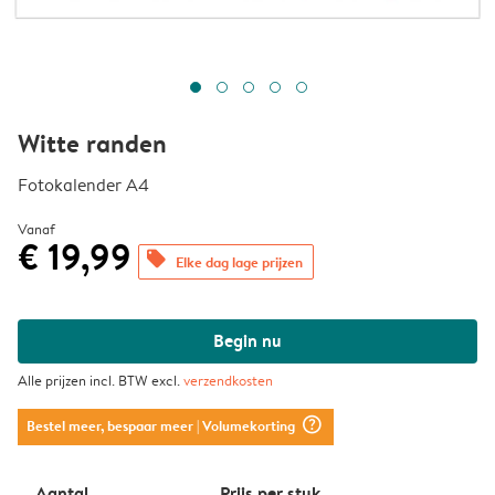
Witte randen
Fotokalender A4
Vanaf
€ 19,99
offers
Elke dag lage prijzen
Begin nu
Alle prijzen incl. BTW excl.
verzendkosten
question_mark_circle
Bestel meer, bespaar meer
| Volumekorting
Aantal
Prijs per stuk