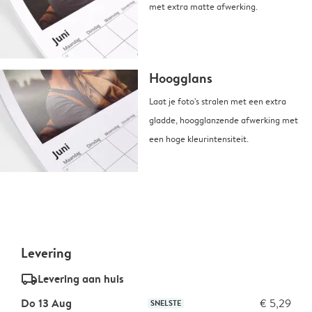
met extra matte afwerking.
Hoogglans
Laat je foto's stralen met een extra
gladde, hoogglanzende afwerking met
een hoge kleurintensiteit.
Levering
delivery_standard_v2
Levering aan huis
Do 13 Aug
€ 5,29
SNELSTE