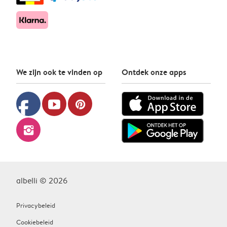
We zijn ook te vinden op
Ontdek onze apps
facebook
youtube
pinterest
instagram
albelli © 2026
Privacybeleid
Cookiebeleid