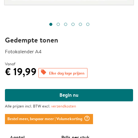
Gedempte tonen
Fotokalender A4
Vanaf
€ 19,99
offers
Elke dag lage prijzen
Begin nu
Alle prijzen incl. BTW excl.
verzendkosten
question_mark_circle
Bestel meer, bespaar meer
| Volumekorting
Aantal
Prijs per stuk