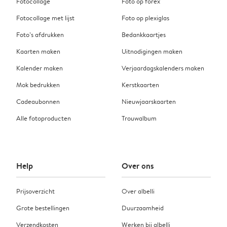
Fotocollage
Foto op forex
Fotocollage met lijst
Foto op plexiglas
Foto’s afdrukken
Bedankkaartjes
Kaarten maken
Uitnodigingen maken
Kalender maken
Verjaardagskalenders maken
Mok bedrukken
Kerstkaarten
Cadeaubonnen
Nieuwjaarskaarten
Alle fotoproducten
Trouwalbum
Help
Over ons
Prijsoverzicht
Over albelli
Grote bestellingen
Duurzaamheid
Verzendkosten
Werken bij albelli