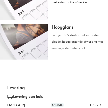
met extra matte afwerking.
Hoogglans
Laat je foto's stralen met een extra
gladde, hoogglanzende afwerking met
een hoge kleurintensiteit.
Levering
delivery_standard_v2
Levering aan huis
Do 13 Aug
€ 5,29
SNELSTE