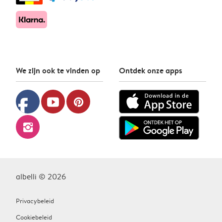
We zijn ook te vinden op
Ontdek onze apps
facebook
youtube
pinterest
instagram
albelli © 2026
Privacybeleid
Cookiebeleid