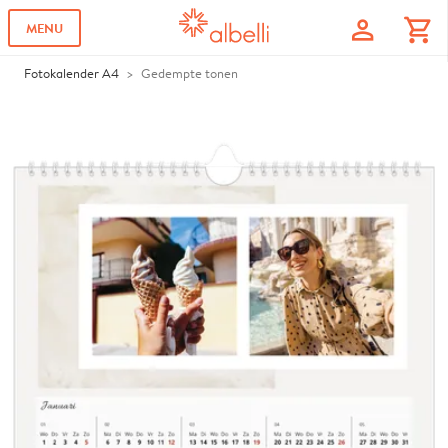
profile
shopping_cart
MENU
Fotokalender A4
Gedempte tonen