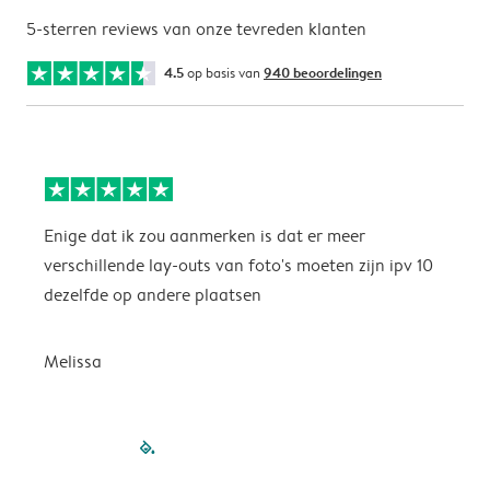
5-sterren reviews van onze tevreden klanten
4.5
op basis van
940 beoordelingen
Enige dat ik zou aanmerken is dat er meer
P
verschillende lay-outs van foto's moeten zijn ipv 10
dezelfde op andere plaatsen
P
Melissa
filled-pagination
outlined-paginatio
outlined-paginat
outlined-pagin
outlined-pag
outlined-p