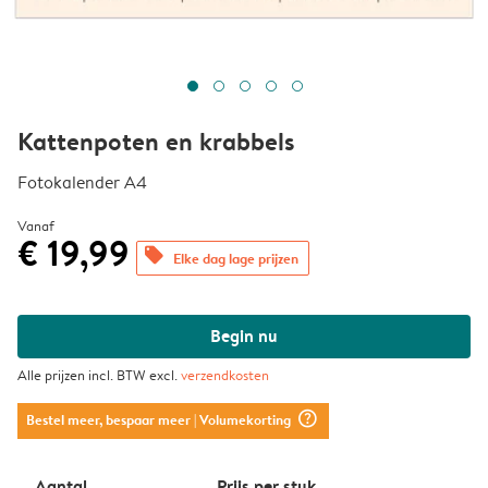
Kattenpoten en krabbels
Fotokalender A4
Vanaf
€ 19,99
offers
Elke dag lage prijzen
Begin nu
Alle prijzen incl. BTW excl.
verzendkosten
question_mark_circle
Bestel meer, bespaar meer
| Volumekorting
Aantal
Prijs per stuk