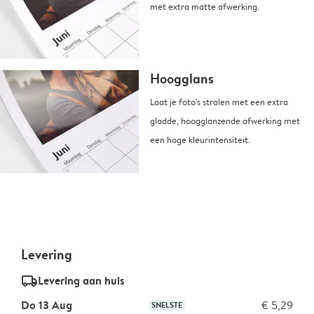
met extra matte afwerking.
Hoogglans
Laat je foto's stralen met een extra
gladde, hoogglanzende afwerking met
een hoge kleurintensiteit.
Levering
delivery_standard_v2
Levering aan huis
Do 13 Aug
€ 5,29
SNELSTE