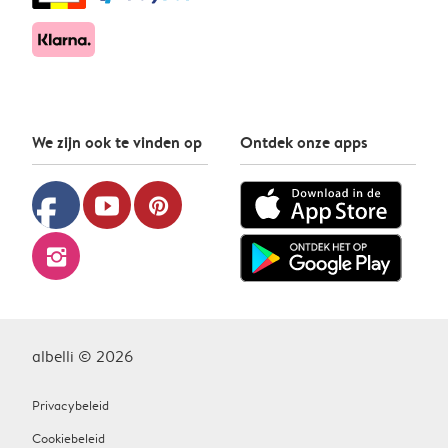
We zijn ook te vinden op
Ontdek onze apps
facebook
youtube
pinterest
instagram
albelli © 2026
Privacybeleid
Cookiebeleid