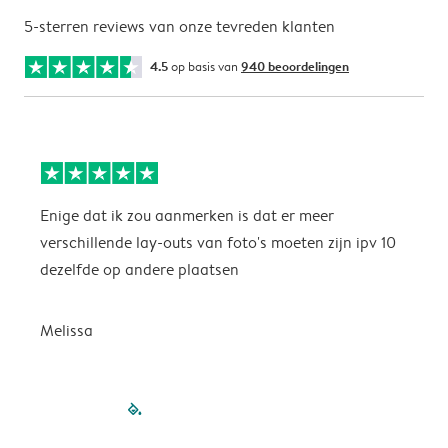
5-sterren reviews van onze tevreden klanten
4.5
op basis van
940 beoordelingen
Enige dat ik zou aanmerken is dat er meer
P
verschillende lay-outs van foto's moeten zijn ipv 10
dezelfde op andere plaatsen
P
Melissa
filled-pagination
outlined-paginatio
outlined-paginat
outlined-pagin
outlined-pag
outlined-p