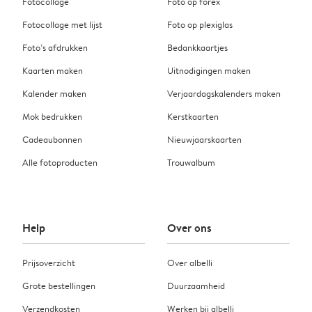
Fotocollage
Foto op forex
Fotocollage met lijst
Foto op plexiglas
Foto’s afdrukken
Bedankkaartjes
Kaarten maken
Uitnodigingen maken
Kalender maken
Verjaardagskalenders maken
Mok bedrukken
Kerstkaarten
Cadeaubonnen
Nieuwjaarskaarten
Alle fotoproducten
Trouwalbum
Help
Over ons
Prijsoverzicht
Over albelli
Grote bestellingen
Duurzaamheid
Verzendkosten
Werken bij albelli