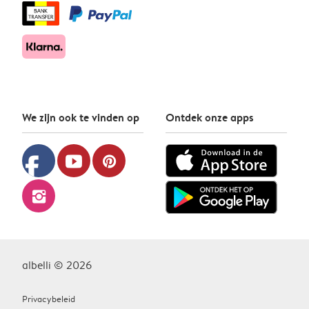
We zijn ook te vinden op
Ontdek onze apps
facebook
youtube
pinterest
instagram
albelli © 2026
Privacybeleid