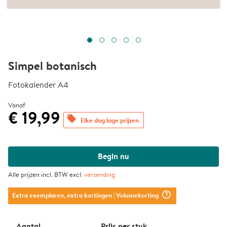
Simpel botanisch
Fotokalender A4
Vanaf
€ 19,99
offers
Elke dag lage prijzen
Begin nu
Alle prijzen incl. BTW excl.
verzending
question_mark_circle
Extra exemplaren, extra kortingen
| Volumekorting
Aantal
Prijs per stuk