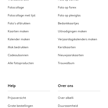
Fotocollage
Foto op forex
Fotocollage met lijst
Foto op plexiglas
Foto’s afdrukken
Bedankkaartjes
Kaarten maken
Uitnodigingen maken
Kalender maken
Verjaardagskalenders maken
Mok bedrukken
Kerstkaarten
Cadeaubonnen
Nieuwjaarskaarten
Alle fotoproducten
Trouwalbum
Help
Over ons
Prijsoverzicht
Over albelli
Grote bestellingen
Duurzaamheid