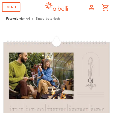
profile
shopping_cart
MENU
Fotokalender A4
Simpel botanisch