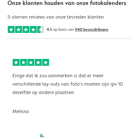
Onze klanten houden van onze fotokalenders
5-sterren reviews van onze tevreden klanten
4.5
op basis van
940 beoordelingen
Enige dat ik zou aanmerken is dat er meer
P
verschillende lay-outs van foto's moeten zijn ipv 10
dezelfde op andere plaatsen
P
Melissa
filled-pagination
outlined-paginatio
outlined-paginat
outlined-pagin
outlined-pag
outlined-p