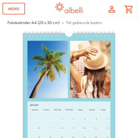
profile
shopping_cart
MENU
Fotokalender A4 (20 x 30 cm)
Fel gekleurde kaders