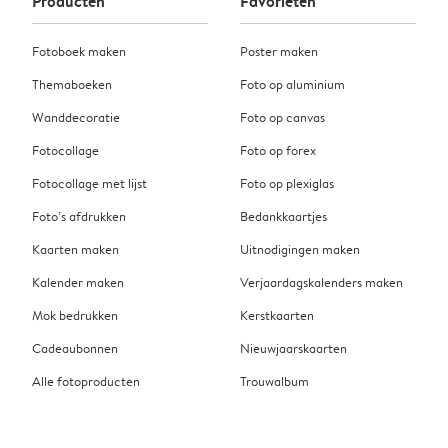
Producten
Favorieten
Fotoboek maken
Poster maken
Themaboeken
Foto op aluminium
Wanddecoratie
Foto op canvas
Fotocollage
Foto op forex
Fotocollage met lijst
Foto op plexiglas
Foto’s afdrukken
Bedankkaartjes
Kaarten maken
Uitnodigingen maken
Kalender maken
Verjaardagskalenders maken
Mok bedrukken
Kerstkaarten
Cadeaubonnen
Nieuwjaarskaarten
Alle fotoproducten
Trouwalbum