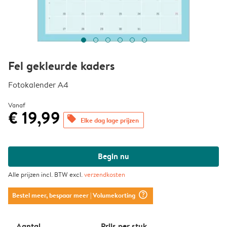
Fel gekleurde kaders
Fotokalender A4
Vanaf
€ 19,99
offers
Elke dag lage prijzen
Begin nu
Alle prijzen incl. BTW excl.
verzendkosten
question_mark_circle
Bestel meer, bespaar meer
| Volumekorting
Aantal
Prijs per stuk