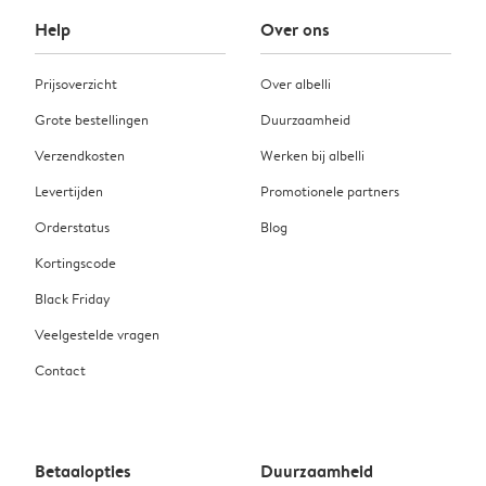
Help
Over ons
Prijsoverzicht
Over albelli
Grote bestellingen
Duurzaamheid
Verzendkosten
Werken bij albelli
Levertijden
Promotionele partners
Orderstatus
Blog
Kortingscode
Black Friday
Veelgestelde vragen
Contact
Betaalopties
Duurzaamheid