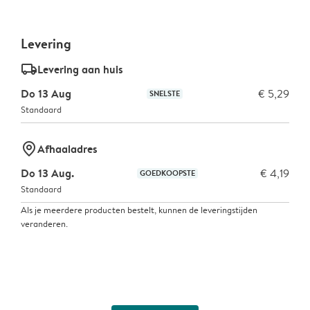
Levering
delivery_standard_v2
Levering aan huis
Do 13 Aug
€ 5,29
SNELSTE
Standaard
marker-pin
Afhaaladres
Do 13 Aug.
€ 4,19
GOEDKOOPSTE
Standaard
Als je meerdere producten bestelt, kunnen de leveringstijden
veranderen.