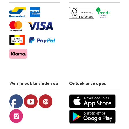
We zijn ook te vinden op
Ontdek onze apps
facebook
youtube
pinterest
instagram