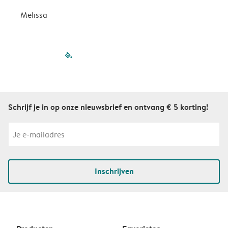
Melissa
filled-pagination
outlined-paginatio
outlined-paginat
outlined-pagin
outlined-pag
outlined-p
Schrijf je in op onze nieuwsbrief en ontvang € 5 korting!
Inschrijven